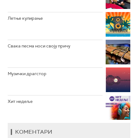
РАДИО ВРТЕШКА
РАДИО ЏЕЗЕР
Летње кулирање
АРХИВ
Свака песма носи своју причу
Музички драгстор
Хит недеље
КОМЕНТАРИ