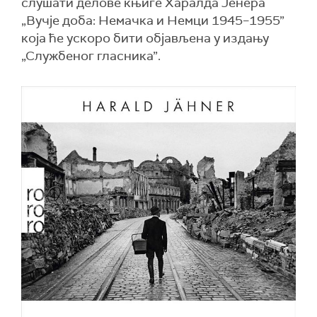
слушати делове књиге Харалда Јенера
„Вучје доба: Немачка и Немци 1945–1955”
која ће ускоро бити објављена у издању
„Службеног гласника”.