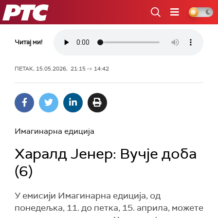
РТС
Читај ми!
ПЕТАК, 15.05.2026, 21:15 -> 14:42
Имагинарна едиција
Харалд Јенер: Вучје доба
(6)
У емисији Имагинарна едиција, од
понедељка, 11. до петка, 15. априла, можете