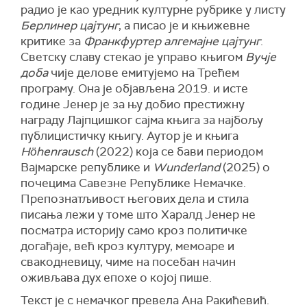
радио је као уредник културне рубрике у листу
Берлинер цајтунг
, а писао је и књижевне
критике за
Франкфуртер алгемајне цајтунг
.
Светску славу стекао је управо књигом
Вучје
доба
чије делове емитујемо на Трећем
програму. Она је објављена 2019. и исте
године Јенер је за њу добио престижну
награду Лајпцишког сајма књига за најбољу
публицистичку књигу. Аутор је и књига
Höhenrausch
(2022) која се бави периодом
Вајмарске републике и
Wunderland
(2025) о
почецима Савезне Републике Немачке.
Препознатљивост његових дела и стила
писања лежи у томе што Харалд Јенер не
посматра историју само кроз политичке
догађаје, већ кроз културу, мемоаре и
свакодневицу, чиме на посебан начин
оживљава дух епохе о којој пише.
Текст је с немачког превела Ана Ракићевић.