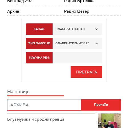
Београд 202
Радио Вртешка
Архив
Радио Џезер
КАНАЛ:
ОДАБЕРИТЕ КАНАЛ
РАДИО БЕОГРАД 1
ТИП ЕМИСИЈЕ:
ОДАБЕРИТЕ ЕМИСИЈУ
РАДИО БЕОГРАД 2
СПОРТ
КЉУЧНА РЕЧ:
РАДИО БЕОГРАД 3
СЕРИЈА
БЕОГРАД 202
ИНФО
Најновије
РАДИО ПЛЕТЕНИЦА
ФИЛМ
РАДИО РОКЕНРОЛЕР
РАДИО ЏУБОКС
Блуз музика и сродни правци