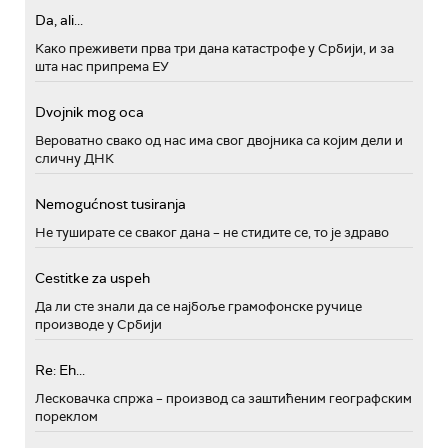
Da, ali...
Како преживети прва три дана катастрофе у Србији, и за
шта нас припрема ЕУ
Dvojnik mog oca
Вероватно свако од нас има свог двојника са којим дели и
сличну ДНК
Nemogućnost tusiranja
Не туширате се сваког дана – не стидите се, то је здраво
Cestitke za uspeh
Да ли сте знали да се најбоље грамофонске ручице
производе у Србији
Re: Eh...
Лесковачка спржа – производ са заштићеним географским
пореклом