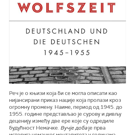
Реч је о књизи која би се могла описати као
нијансирани приказ нације која пролази кроз
огромну промену. Наиме, период од 1945. до
1955. године представљао је сурову и дивљу
деценију између две ере које су одредиле
будућност Немачке.
Вучје доба
је прва
историја немачког менталитета у годинама