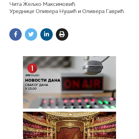
Чита Жељко Максимовић.
Уреднице Оливера Нушић и Оливера Гаврић.