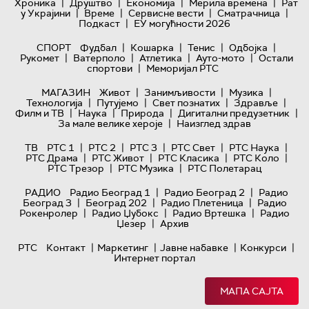
|
|
|
|
Хроника
Друштво
Економија
Мерила времена
Рат
|
|
|
|
у Украјини
Време
Сервисне вести
Сматрачница
|
Подкаст
ЕУ могућности 2026
|
|
|
|
СПОРТ
Фудбал
Кошарка
Тенис
Одбојка
|
|
|
|
Рукомет
Ватерполо
Атлетика
Ауто-мото
Остали
|
спортови
Меморијал РТС
|
|
|
МАГАЗИН
Живот
Занимљивости
Музика
|
|
|
|
Технологијa
Путујемо
Свет познатих
Здравље
|
|
|
|
Филм и ТВ
Наука
Природа
Дигитални предузетник
|
За мале велике хероје
Наизглед здрав
|
|
|
|
|
ТВ
РТС 1
РТС 2
РТС 3
РТС Свет
РТС Наука
|
|
|
|
РТС Драма
РТС Живот
РТС Класика
РТС Коло
|
|
РТС Трезор
РТС Музика
РТС Полетарац
|
|
РАДИО
Радио Београд 1
Радио Београд 2
Радио
|
|
|
Београд 3
Београд 202
Радио Плетеница
Радио
|
|
|
Рокенролер
Радио Џубокс
Радио Вртешка
Радио
|
Џезер
Архив
|
|
|
|
РТС
Контакт
Маркетинг
Јавне набавке
Конкурси
Интернет портал
МАПА САЈТА