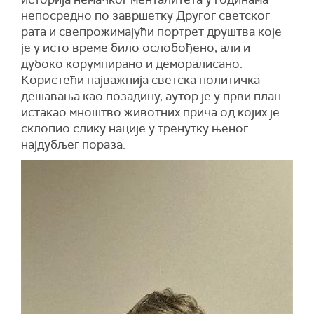
непосредно по завршетку Другог светског
рата и свепрожимајући портрет друштва које
је у исто време било ослобођено, али и
дубоко корумпирано и деморалисано.
Користећи најважнија светска политичка
дешавања као позадину, аутор је у први план
истакао мноштво животних прича од којих је
склопио слику нације у тренутку њеног
најдубљег пораза.