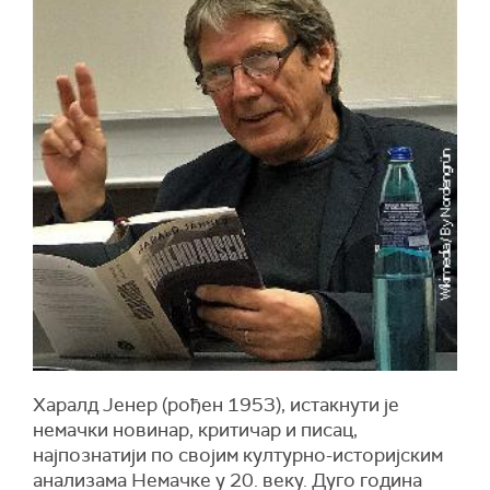
Харалд Јенер (рођен 1953), истакнути је
немачки новинар, критичар и писац,
најпознатији по својим културно-историјским
анализама Немачке у 20. веку. Дуго година