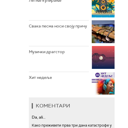
Летње кулирање
АРХИВ
Свака песма носи своју причу
Музички драгстор
Хит недеље
КОМЕНТАРИ
Da, ali...
Како преживети прва три дана катастрофе у