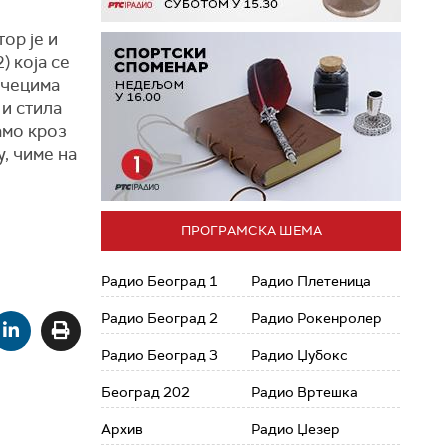
ор је и
) која се
очецима
и стила
амо кроз
, чиме на
ПРОГРАМСКА ШЕМА
Радио Београд 1
Радио Плетеница
Радио Београд 2
Радио Рокенролер
Радио Београд 3
Радио Џубокс
Београд 202
Радио Вртешка
Архив
Радио Џезер