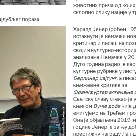
животних прича од којих 
склопио слику нације у 
ајдубљег пораза.
Харалд Јенер (рођен 195
истакнути је немачки но
критичар и писац, најпоз
својим културно-историј
анализама Немачке у 20.
Дуго година радио је ка
културне рубрике у лист
Берлинер цајтунг
, а писа
књижевне критике за
Франкфуртер алгемајне ц
Светску славу стекао је 
књигом
Вучје доба
чије 
емитујемо на Трећем про
Она је објављена 2019. и
године Јенер је за њу д
престижну награду Лајп