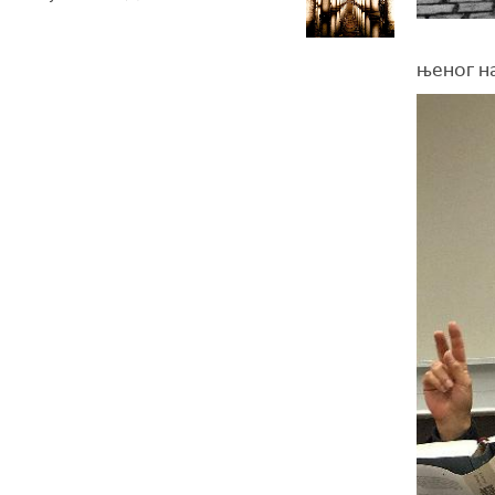
њеног н