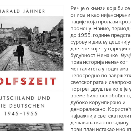
Реч је о књизи која би се
описати као нијансирани
нације која пролази кро
промену. Наиме, период 
до 1955. године предста
сурову и дивљу деценију
две ере које су одредил
будућност Немачке.
Вучј
прва историја немачког
менталитета у годинама
непосредно по завршетк
светског рата и свепрож
портрет друштва које је 
време било ослобођено,
дубоко корумпирано и
деморалисано. Користе
најважнија светска поли
дешавања као позадину, а
први план истакао мнош