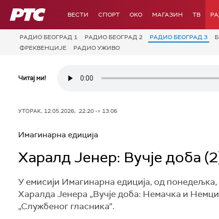
РТС
ВЕСТИ
СПОРТ
OKO
МАГАЗИН
ТВ
Р
РАДИО БЕОГРАД 1
РАДИО БЕОГРАД 2
РАДИО БЕОГРАД 3
Б
ФРЕКВЕНЦИЈЕ
РАДИО УЖИВО
Читај ми!
УТОРАК, 12.05.2026, 22:20 -> 13:06
Имагинарна едиција
Харалд Јенер: Вучје доба (2
У емисији Имагинарна едиција, од понедељка, 
Харалда Јенера „Вучје доба: Немачка и Немци
„Службеног гласника”.