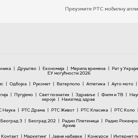
Преузмите РТС мобилну апли
|
|
|
|
оника
Друштво
Економија
Мерила времена
Рат у Украји
ЕУ могућности 2026
|
|
|
|
|
|
ис
Одбојка
Рукомет
Ватерполо
Атлетика
Ауто-мото
|
|
|
|
|
гијa
Путујемо
Свет познатих
Здравље
Филм и ТВ
Нау
|
хероје
Наизглед здрав
|
|
|
|
С Наука
РТС Драма
РТС Живот
РТС Класика
РТС Коло
|
|
|
 Београд 3
Београд 202
Радио Плетеница
Радио Рокенро
Архив
|
|
|
|
Контакт
Маркетинг
Јавне набавке
Конкурси
Интернет п