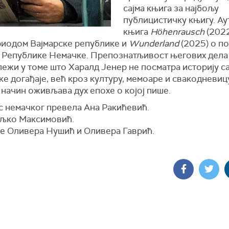
сајма књига за најбољу
публицистичку књигу. Аут
књига
Höhenrausch
(2022
риодом Вајмарске републике и
Wunderland
(2025) о п
 Републике Немачке. Препознатљивост његових дела 
лежи у томе што Харалд Јенер не посматра историју с
е догађаје, већ кроз културу, мемоаре и свакодневицу
начин оживљава дух епохе о којој пише.
 с немачког превела Ана Ракићевић.
љко Максимовић.
е Оливера Нушић и Оливера Гаврић.