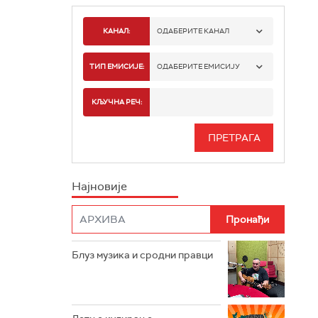
КАНАЛ:
ОДАБЕРИТЕ КАНАЛ
РАДИО БЕОГРАД 1
ТИП ЕМИСИЈЕ:
ОДАБЕРИТЕ ЕМИСИЈУ
РАДИО БЕОГРАД 2
СПОРТ
КЉУЧНА РЕЧ:
РАДИО БЕОГРАД 3
СЕРИЈА
БЕОГРАД 202
ИНФО
Најновије
РАДИО ПЛЕТЕНИЦА
ФИЛМ
РАДИО РОКЕНРОЛЕР
РАДИО ЏУБОКС
Блуз музика и сродни правци
РАДИО ВРТЕШКА
РАДИО ЏЕЗЕР