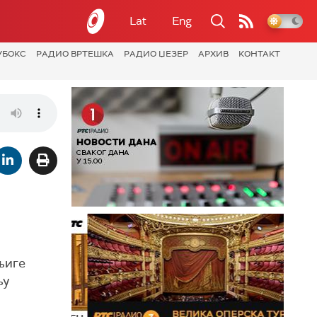
Lat
Eng
УБОКС
РАДИО ВРТЕШКА
РАДИО ЏЕЗЕР
АРХИВ
КОНТАКТ
њиге
њу