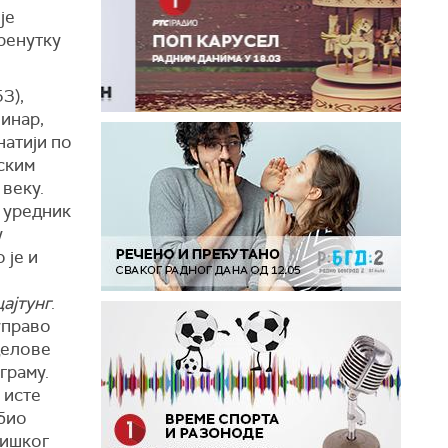
је
тренутку
3),
винар,
натији по
ским
 веку.
о уредник
у
о је и
ајтунг
.
управо
делове
граму.
 исте
обио
цишког