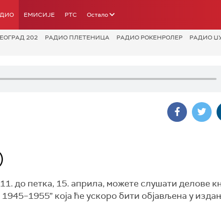
АДИО
ЕМИСИЈЕ
РТС
Остало
ЕОГРАД 202
РАДИО ПЛЕТЕНИЦА
РАДИО РОКЕНРОЛЕР
РАДИО Џ
)
11. до петка, 15. априла, можете слушати делове к
 1945–1955” која ће ускоро бити објављена у изда