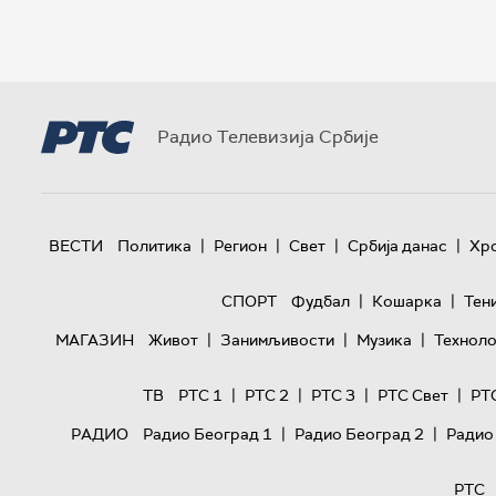
Радио Телевизија Србије
|
|
|
|
ВЕСТИ
Политика
Регион
Свет
Србија данас
Хр
|
|
СПОРТ
Фудбал
Кошарка
Тен
|
|
|
МАГАЗИН
Живот
Занимљивости
Музика
Техноло
|
|
|
|
ТВ
РТС 1
РТС 2
РТС 3
РТС Свет
РТ
|
|
РАДИО
Радио Београд 1
Радио Београд 2
Радио
РТС