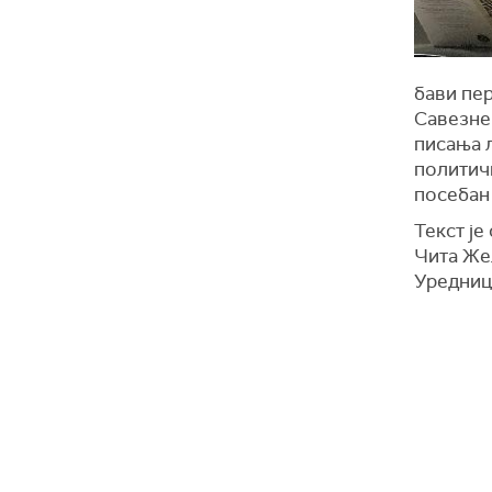
бави пе
Савезне
писања 
политичк
посебан 
Текст је
Чита Же
Уредниц