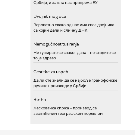
Србији, и за шта нас припрема ЕУ
Dvojnik mog oca
Вероватно свако од нас има свог двојника
са којим дели и сличну ДНК
Nemogućnost tusiranja
Не туширате се сваког дана – не стидите се,
то је здраво
Cestitke za uspeh
Да ли сте знали да се најбоље грамофонске
ручице производе у Србији
Re: Eh...
Лесковачка спржа – производ са
заштићеним географским пореклом