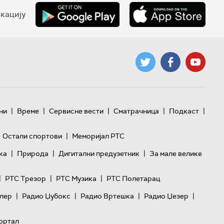
кацију
|
|
|
|
|
ни
Време
Сервисне вести
Сматрачница
Подкаст
|
Остали спортови
Меморијал РТС
|
|
|
ка
Природа
Дигитални предузетник
За мале велике
|
|
|
РТС Трезор
РТС Музика
РТС Полетарац
|
|
|
|
лер
Радио Џубокс
Радио Вртешка
Радио Џезер
ортал