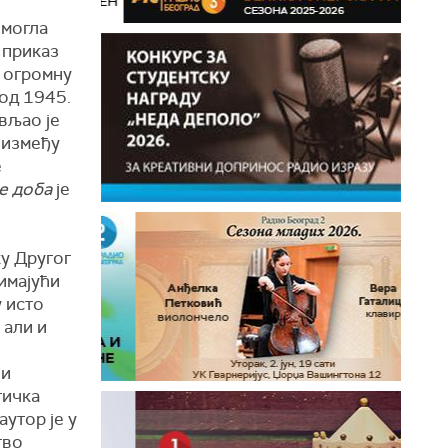
 могла
 приказ
з огромну
од 1945.
вљао је
 између
е
е доба
је
у Другог
имајући
у исто
 али и
ћи
тичка
утор је у
тво