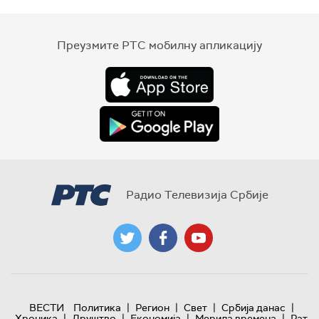
Преузмите РТС мобилну апликацију
Радио Телевизија Србије
|
|
|
|
ВЕСТИ
Политика
Регион
Свет
Србија данас
|
|
|
|
Хроника
Друштво
Економија
Мерила времена
Рат