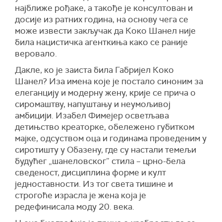
најближе рођаке, а такође је консултован и
досије из ратних година, на основу чега се
може извести закључак да Коко Шанел није
била нацистичка агенткиња како се раније
веровало.
Дакле, ко је заиста била Габријел Коко
Шанел? Иза имена које је постало синоним за
елеганцију и модерну жену, крије се прича о
сиромаштву, напуштању и неумољивој
амбицији. Изабел Фимејер осветљава
детињство креаторке, обележено губитком
мајке, одсуством оца и годинама проведеним у
сиротишту у Обазену, где су настали темељи
будућег „шанеловског” стила – црно-бела
сведеност, дисциплина форме и култ
једноставности. Из тог света тишине и
строгоће израсла је жена која је
редефинисала моду 20. века.