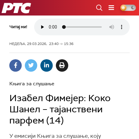
РТС
Читај ми!
НЕДЕЉА, 29.03.2026, 23:40 -> 15:36
Књига за слушање
Изабел Фимејер: Коко
Шанел – тајанствени
парфем (14)
У емисији Књига за слушање, коју