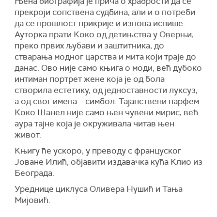
Њена биографија је прича о храбрости да се
прекроји сопствена судбина, али и о потреби
да се прошлост прикрије и изнова испише.
Ауторка прати Коко од детињства у Оверњи,
преко првих љубави и заштитника, до
стварања модног царства и мита који траје до
данас. Ово није само књига о моди, већ дубоко
интиман портрет жене која је од бола
створила естетику, од једноставности луксуз,
а од свог имена – симбол. Тајанствени парфем
Коко Шанел није само њен чувени мирис, већ
аура тајне која је окруживала читав њен
живот.
Књигу ће ускоро, у преводу с француског
Јоване Илић, објавити издавачка кућа Клио из
Београда.
Уреднице циклуса Оливера Нушић и Тања
Мијовић.