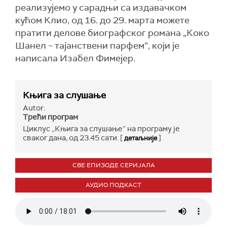
реализујемо у сарадњи са издавачком
кућом Клио, од 16. до 29. марта можете
пратити делове биографског романа „Коко
Шанел – тајанствени парфем”, који је
написала Изабел Фимејер.
Књига за слушање
Autor:
Трећи програм
Циклус „Књига за слушање” на програму је
сваког дана, од 23.45 сати. [
]
детаљније
СВЕ ЕПИЗОДЕ СЕРИЈАЛА
АУДИО ПОДКАСТ