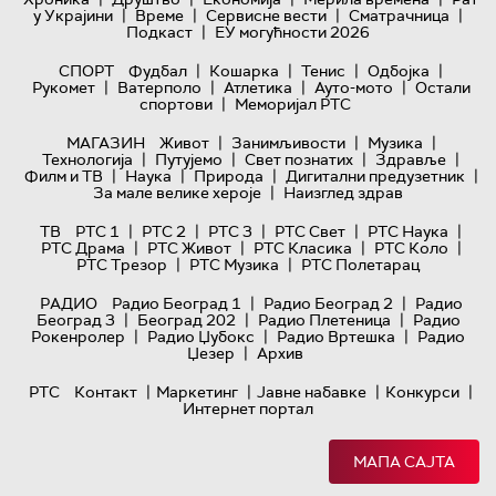
|
|
|
|
у Украјини
Време
Сервисне вести
Сматрачница
|
Подкаст
ЕУ могућности 2026
|
|
|
|
СПОРТ
Фудбал
Кошарка
Тенис
Одбојка
|
|
|
|
Рукомет
Ватерполо
Атлетика
Ауто-мото
Остали
|
спортови
Меморијал РТС
|
|
|
МАГАЗИН
Живот
Занимљивости
Музика
|
|
|
|
Технологијa
Путујемо
Свет познатих
Здравље
|
|
|
|
Филм и ТВ
Наука
Природа
Дигитални предузетник
|
За мале велике хероје
Наизглед здрав
|
|
|
|
|
ТВ
РТС 1
РТС 2
РТС 3
РТС Свет
РТС Наука
|
|
|
|
РТС Драма
РТС Живот
РТС Класика
РТС Коло
|
|
РТС Трезор
РТС Музика
РТС Полетарац
|
|
РАДИО
Радио Београд 1
Радио Београд 2
Радио
|
|
|
Београд 3
Београд 202
Радио Плетеница
Радио
|
|
|
Рокенролер
Радио Џубокс
Радио Вртешка
Радио
|
Џезер
Архив
|
|
|
|
РТС
Контакт
Маркетинг
Јавне набавке
Конкурси
Интернет портал
МАПА САЈТА