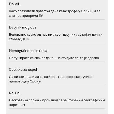
Da, ali...
Како преживети прва три дана катастрофе у Србији, и за
шта нас припрема ЕУ
Dvojnik mog oca
Вероватно свако од нас има свог двојника са којим дели и
сличну ДНК
Nemogućnost tusiranja
Не туширате се сваког дана – не стидите се, то је здраво
Cestitke za uspeh
Да ли сте знали да се најбоље грамофонске ручице
производе у Србији
Re: Eh...
Лесковачка спржа – производ са заштићеним географским
пореклом