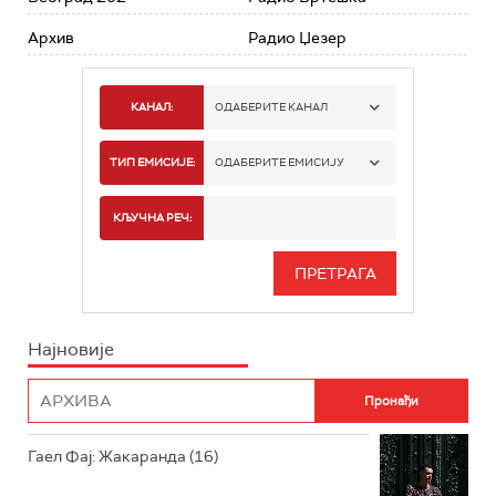
Архив
Радио Џезер
КАНАЛ:
ОДАБЕРИТЕ КАНАЛ
РАДИО БЕОГРАД 1
ТИП ЕМИСИЈЕ:
ОДАБЕРИТЕ ЕМИСИЈУ
РАДИО БЕОГРАД 2
СПОРТ
КЉУЧНА РЕЧ:
РАДИО БЕОГРАД 3
СЕРИЈА
БЕОГРАД 202
ИНФО
Најновије
РАДИО ПЛЕТЕНИЦА
ФИЛМ
РАДИО РОКЕНРОЛЕР
РАДИО ЏУБОКС
Гаел Фај: Жакаранда (16)
РАДИО ВРТЕШКА