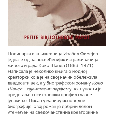
Новинарка и књижевница Изабел Фимејер
једна је од најпосвећенијих истраживачица
живота и рада Коко Шанел (1883–1971).
Написала је неколико књига о модној
креаторки која је на свој начин обележила
двадeсети век, а у биографском роману
Коко
Шанел – тајанствени парфем
у потпуности је
предстаљен психолошки профил главнe
јунакиње. Писан у маниру исповедне
биографије, овај роман је добрим делом
утемељен на сведочанствима креаторкине