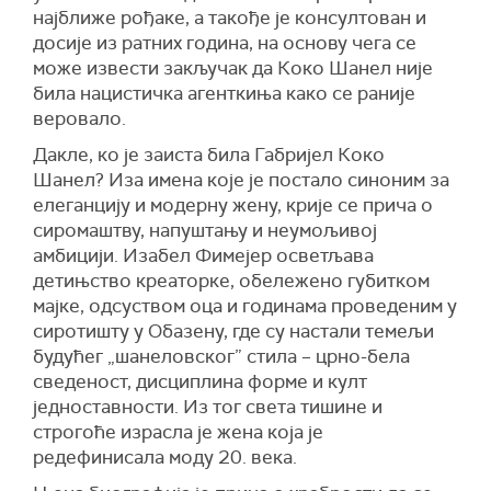
најближе рођаке, а такође је консултован и
досије из ратних година, на основу чега се
може извести закључак да Коко Шанел није
била нацистичка агенткиња како се раније
веровало.
Дакле, ко је заиста била Габријел Коко
Шанел? Иза имена које је постало синоним за
елеганцију и модерну жену, крије се прича о
сиромаштву, напуштању и неумољивој
амбицији. Изабел Фимејер осветљава
детињство креаторке, обележено губитком
мајке, одсуством оца и годинама проведеним у
сиротишту у Обазену, где су настали темељи
будућег „шанеловског” стила – црно-бела
сведеност, дисциплина форме и култ
једноставности. Из тог света тишине и
строгоће израсла је жена која је
редефинисала моду 20. века.