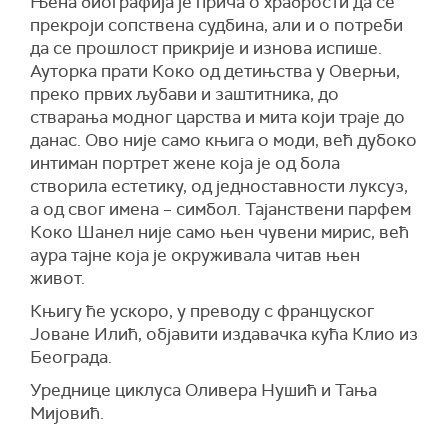
Њена биографија је прича о храбрости да се
прекроји сопствена судбина, али и о потреби
да се прошлост прикрије и изнова испише.
Ауторка прати Коко од детињства у Оверњи,
преко првих љубави и заштитника, до
стварања модног царства и мита који траје до
данас. Ово није само књига о моди, већ дубоко
интиман портрет жене која је од бола
створила естетику, од једноставности луксуз,
а од свог имена – симбол. Тајанствени парфем
Коко Шанел није само њен чувени мирис, већ
аура тајне која је окруживала читав њен
живот.
Књигу ће ускоро, у преводу с француског
Јоване Илић, објавити издавачка кућа Клио из
Београда.
Уреднице циклуса Оливера Нушић и Тања
Мијовић.