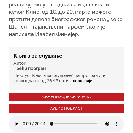
реализујемо у сарадњи са издавачком
кућом Клио, од 16. до 29. марта можете
пратити делове биографског романа „Коко
Шанел – тајанствени парфем”, који је
написала Изабел Фимејер.
Књига за слушање
Autor:
Трећи програм
Циклус „Књига за слушање” на програму је
сваког дана, од 23.45 сати. [
]
детаљније
СВЕ ЕПИЗОДЕ СЕРИЈАЛА
АУДИО ПОДКАСТ