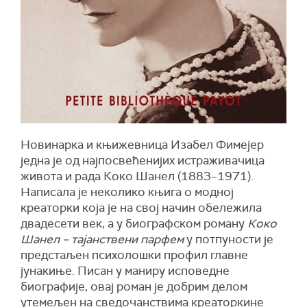
Новинарка и књижевница Изабел Фимејер
једна је од најпосвећенијих истраживачица
живота и рада Коко Шанел (1883–1971).
Написала је неколико књига о модној
креаторки која је на свој начин обележила
двадeсети век, а у биографском роману
Коко
Шанел – тајанствени парфем
у потпуности је
предстаљен психолошки профил главнe
јунакиње. Писан у маниру исповедне
биографије, овај роман је добрим делом
утемељен на сведочанствима креаторкине