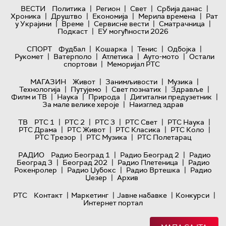
|
|
|
|
ВЕСТИ
Политика
Регион
Свет
Србија данас
|
|
|
|
Хроника
Друштво
Економија
Мерила времена
Рат
|
|
|
|
у Украјини
Време
Сервисне вести
Сматрачница
|
Подкаст
ЕУ могућности 2026
|
|
|
|
СПОРТ
Фудбал
Кошарка
Тенис
Одбојка
|
|
|
|
Рукомет
Ватерполо
Атлетика
Ауто-мото
Остали
|
спортови
Меморијал РТС
|
|
|
МАГАЗИН
Живот
Занимљивости
Музика
|
|
|
|
Технологијa
Путујемо
Свет познатих
Здравље
|
|
|
|
Филм и ТВ
Наука
Природа
Дигитални предузетник
|
За мале велике хероје
Наизглед здрав
|
|
|
|
|
ТВ
РТС 1
РТС 2
РТС 3
РТС Свет
РТС Наука
|
|
|
|
РТС Драма
РТС Живот
РТС Класика
РТС Коло
|
|
РТС Трезор
РТС Музика
РТС Полетарац
|
|
РАДИО
Радио Београд 1
Радио Београд 2
Радио
|
|
|
Београд 3
Београд 202
Радио Плетеница
Радио
|
|
|
Рокенролер
Радио Џубокс
Радио Вртешка
Радио
|
Џезер
Архив
|
|
|
|
РТС
Контакт
Маркетинг
Јавне набавке
Конкурси
Интернет портал