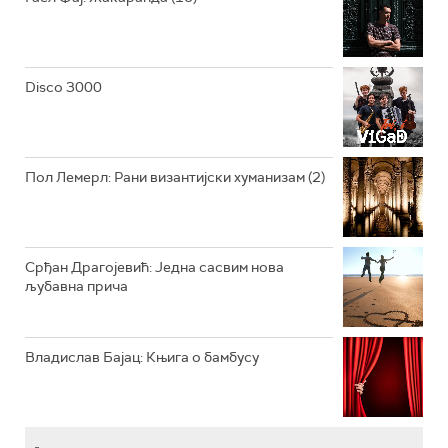
РАДИО ВРТЕШКА
РАДИО ЏЕЗЕР
Disco 3000
АРХИВ
Пол Лемерл: Рани византијски хуманизам (2)
Срђан Драгојевић: Једна сасвим нова
љубавна прича
Владислав Бајац: Књига о бамбусу