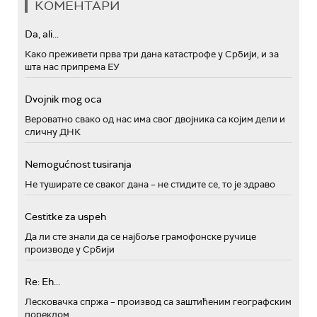
КОМЕНТАРИ
Da, ali...
Како преживети прва три дана катастрофе у Србији, и за
шта нас припрема ЕУ
Dvojnik mog oca
Вероватно свако од нас има свог двојника са којим дели и
сличну ДНК
Nemogućnost tusiranja
Не туширате се сваког дана – не стидите се, то је здраво
Cestitke za uspeh
Да ли сте знали да се најбоље грамофонске ручице
производе у Србији
Re: Eh...
Лесковачка спржа – производ са заштићеним географским
пореклом