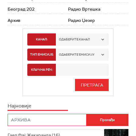
Београд 202
Радио Вртешка
Архив
Радио Џезер
КАНАЛ:
ОДАБЕРИТЕ КАНАЛ
РАДИО БЕОГРАД 1
ТИП ЕМИСИЈЕ:
ОДАБЕРИТЕ ЕМИСИЈУ
РАДИО БЕОГРАД 2
СПОРТ
КЉУЧНА РЕЧ:
РАДИО БЕОГРАД 3
СЕРИЈА
БЕОГРАД 202
ИНФО
Најновије
РАДИО ПЛЕТЕНИЦА
ФИЛМ
РАДИО РОКЕНРОЛЕР
РАДИО ЏУБОКС
Гаел Фај: Жакаранда (16)