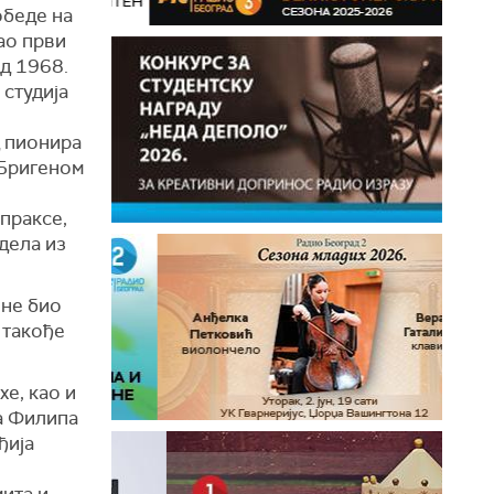
обеде на
ао први
д 1968.
 студија
д пионира
 Бригеном
праксе,
дела из
ине био
 такође
хе, као и
а Филипа
ђија