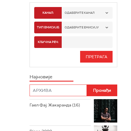
КАНАЛ:
ОДАБЕРИТЕ КАНАЛ
РАДИО БЕОГРАД 1
ТИП ЕМИСИЈЕ:
ОДАБЕРИТЕ ЕМИСИЈУ
РАДИО БЕОГРАД 2
СПОРТ
КЉУЧНА РЕЧ:
РАДИО БЕОГРАД 3
СЕРИЈА
БЕОГРАД 202
ИНФО
Најновије
РАДИО ПЛЕТЕНИЦА
ФИЛМ
РАДИО РОКЕНРОЛЕР
РАДИО ЏУБОКС
Гаел Фај: Жакаранда (16)
РАДИО ВРТЕШКА
РАДИО ЏЕЗЕР