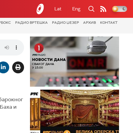
Lat
Eng
УБОКС
РАДИО ВРТЕШКА
РАДИО ЏЕЗЕР
АРХИВ
КОНТАКТ
 барокног
Баха и