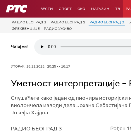
РТС
ВЕСТИ
СПОРТ
OKO
МАГАЗИН
ТВ
Р
РАДИО БЕОГРАД 1
РАДИО БЕОГРАД 2
РАДИО БЕОГРАД 3
Б
ФРЕКВЕНЦИЈЕ
РАДИО УЖИВО
Читај ми!
УТОРАК, 18.11.2025, 20:25 -> 16:17
Уметност интерпретације –
Слушаћете како један од пионира историјски
виолончела изводи дела Јохана Себастијана Б
Јозефа Хајдна.
РАДИО БЕОГРАД 3
Рођен 1