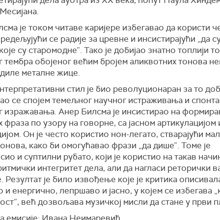
тирајући дела ауотра из XX века, попут Паула Хинде
Месијана.
сма је током читаве каријере избегавао да користи 
редељујући се радије за цревне и инсистирајући „да с
које су старомодне”. Тако је добијао знатно топлији то
г тембра обојеног већим бројем аликвотних тонова не
диле металне жице.
терпретативни стил је био револуционаран за то доб
ао се спојем темељног научног истраживања и спонта
г изражавања. Анер Билсма је инсистирао на формир
 фраза по узору на говорне, са јасном артикулацијом 
ијом. Он је често користио нон-легато, стварајући ма
онова, како би омогућавао фрази „да дише”. Томе је
ио и суптилни рубато, који је користио на такав начи
итмички интегритет дела, али да нагласи реторички 
. Резултат је било извођење које је критика описивал
 и енергично, лепршаво и јасно, у којем се избегава 
ст”, већ дозвољава музичкој мисли да стане у први п
а емисије: Ивана Неимаревић