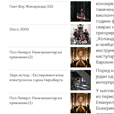
конзерва
Гаел Фај: Жакаранда (16)
такичењу
виолонч
године ф
свирао 
Disco 3000
преорије
„Холанд
и чемба
инструм
Пол Лемерл: Рани византијски
наступа
хуманизам (2)
барокне
Поред на
Звук испод – Експериментална
један од
електронска сцена Нирнберга
интерпр
У његово
из пери
Пол Лемерл: Рани византијски
Емануела
хуманизам (1)
Бокерини