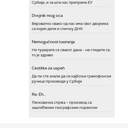
Србији, и за шта нас припрема ЕУ
Dvojnik mog oca
Вероватно свако од нас има свог двојника
са којим дели и сличну ДНК
Nemogućnost tusiranja
Не туширате се сваког дана – не стидите се,
то је здраво
Cestitke za uspeh
Да ли сте знали да се најбоље грамофонске
ручице производе у Србији
Re: Eh...
Лесковачка спржа – производ са
заштићеним географским пореклом