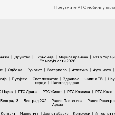
Преузмите РТС мобилну апли
|
|
|
|
оника
Друштво
Економија
Мерила времена
Рат у Украји
ЕУ могућности 2026
|
|
|
|
|
|
ис
Одбојка
Рукомет
Ватерполо
Атлетика
Ауто-мото
|
|
|
|
|
гијa
Путујемо
Свет познатих
Здравље
Филм и ТВ
Нау
|
хероје
Наизглед здрав
|
|
|
|
С Наука
РТС Драма
РТС Живот
РТС Класика
РТС Коло
|
|
|
 Београд 3
Београд 202
Радио Плетеница
Радио Рокенро
Архив
|
|
|
|
Контакт
Маркетинг
Јавне набавке
Конкурси
Интернет п