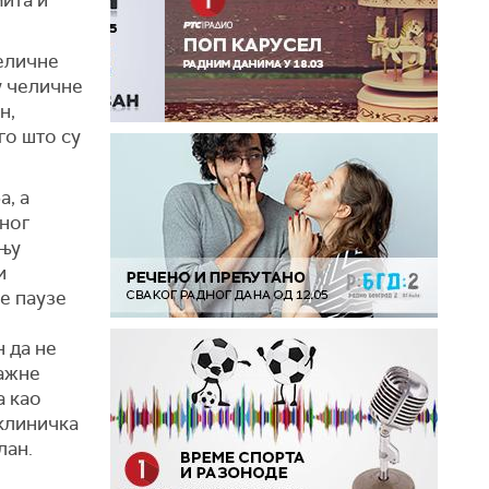
мита и
челичне
у челичне
н,
го што су
а, а
ног
ању
и
ле паузе
н да не
важне
а као
„клиничка
лан.