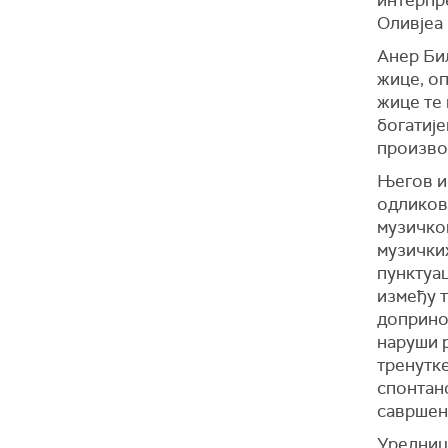
интерпре
Оливјеа 
Анер Бил
жице, оп
жице те 
богатије
произво
Његов ин
одликов
музичко
музичких
пунктуац
између т
допринос
наруши р
тренутке
спонтано
савршено
Уредниц