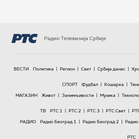
Радио Телевизија Србије
|
|
|
|
ВЕСТИ
Политика
Регион
Свет
Србија данас
Хр
|
|
СПОРТ
Фудбал
Кошарка
Тен
|
|
|
МАГАЗИН
Живот
Занимљивости
Музика
Техноло
|
|
|
|
ТВ
РТС 1
РТС 2
РТС 3
РТС Свет
РТ
|
|
РАДИО
Радио Београд 1
Радио Београд 2
Радио
РТС