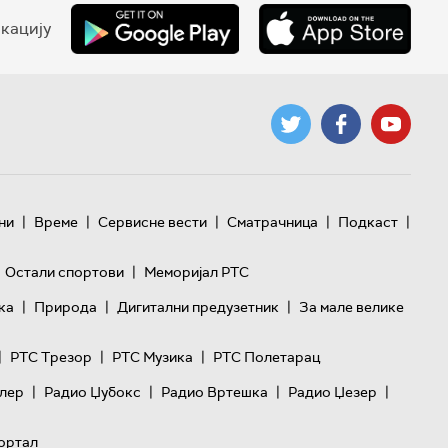
кацију
|
|
|
|
|
ни
Време
Сервисне вести
Сматрачница
Подкаст
|
Остали спортови
Меморијал РТС
|
|
|
ка
Природа
Дигитални предузетник
За мале велике
|
|
|
РТС Трезор
РТС Музика
РТС Полетарац
|
|
|
|
лер
Радио Џубокс
Радио Вртешка
Радио Џезер
ортал