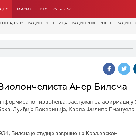
АДИО
ЕМИСИЈЕ
РТС
Остало
ЕОГРАД 202
РАДИО ПЛЕТЕНИЦА
РАДИО РОКЕНРОЛЕР
РАДИО Џ
 Виолончелиста Анер Билсма
 информисаног извођења, заслужан за афирмацију
аха, Луиђија Бокеринија, Карла Филипа Емануела 
934, Билсма је студије завршио на Краљевском