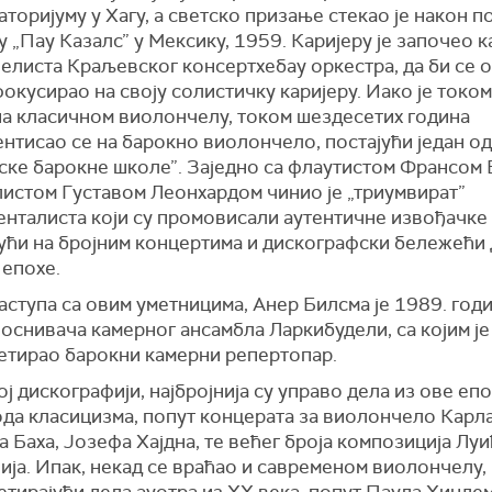
торијуму у Хагу, а светско призање стекао је након п
 „Пау Казалс” у Мексику, 1959. Каријеру је започео к
елиста Краљевског консертхебау оркестра, да би се о
окусирао на своју солистичку каријеру. Иако је током
на класичном виолончелу, током шездесетих година
нтисао се на барокно виолончело, постајући један о
ске барокне школе”. Заједно са флаутистом Франсом
листом Густавом Леонхардом чинио је „триумвират”
енталиста који су промовисали аутентичне извођачке 
јући на бројним концертима и дискографски бележећи 
 епохе.
ступа са овим уметницима, Анер Билсма је 1989. год
 оснивача камерног ансамбла Ларкибудели, са којим је
етирао барокни камерни репертопар.
ј дискографији, најбројнија су управо дела из ове епо
ода класицизма, попут концерата за виолончело Карл
 Баха, Јозефа Хајдна, те већег броја композиција Луи
ја. Ипак, некад се враћао и савременом виолончелу,