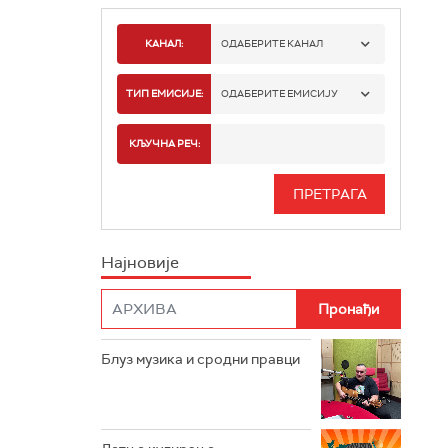
КАНАЛ:
ОДАБЕРИТЕ КАНАЛ
РАДИО БЕОГРАД 1
ТИП ЕМИСИЈЕ:
ОДАБЕРИТЕ ЕМИСИЈУ
РАДИО БЕОГРАД 2
СПОРТ
КЉУЧНА РЕЧ:
РАДИО БЕОГРАД 3
СЕРИЈА
БЕОГРАД 202
ИНФО
Најновије
РАДИО ПЛЕТЕНИЦА
ФИЛМ
РАДИО РОКЕНРОЛЕР
РАДИО ЏУБОКС
Блуз музика и сродни правци
РАДИО ВРТЕШКА
РАДИО ЏЕЗЕР