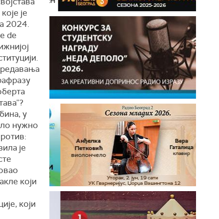
војстава”
које је
а 2024.
e de
ижнијој
ституцији.
предавања
рафразу
оберта
тава”?
бина, у
ило нужно
ротив:
зила је
сте
ковао
акле који
ије, који