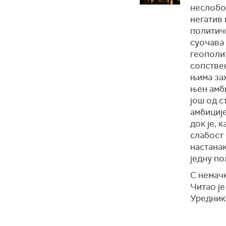
неслобод
негатив 
политичк
суочава 
геополит
сопствен
њима зах
њен амби
још од с
амбиције
док је, 
слабост 
настанак
једну по
С немач
Читао ј
Уредник