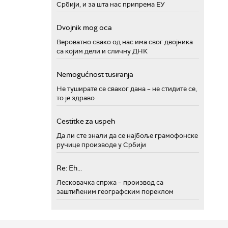
Србији, и за шта нас припрема ЕУ
Dvojnik mog oca
Вероватно свако од нас има свог двојника
са којим дели и сличну ДНК
Nemogućnost tusiranja
Не туширате се сваког дана – не стидите се,
то је здраво
Cestitke za uspeh
Да ли сте знали да се најбоље грамофонске
ручице производе у Србији
Re: Eh...
Лесковачка спржа – производ са
заштићеним географским пореклом