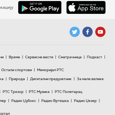
кацију
|
|
|
|
|
ни
Време
Сервисне вести
Сматрачница
Подкаст
|
Остали спортови
Меморијал РТС
|
|
|
ка
Природа
Дигитални предузетник
За мале велике
|
|
|
РТС Трезор
РТС Музика
РТС Полетарац
|
|
|
|
лер
Радио Џубокс
Радио Вртешка
Радио Џезер
ортал