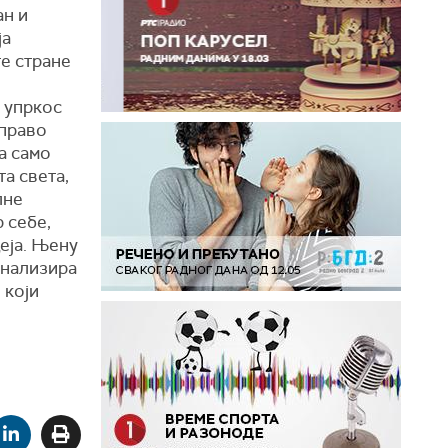
ан и
ја
ге стране
и упркос
управо
а само
а света,
лне
 себе,
деја. Њену
анализира
 који