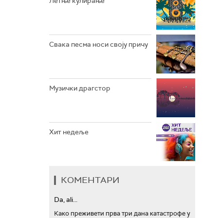
Летње кулирање
АРХИВ
Свака песма носи своју причу
Музички драгстор
Хит недеље
КОМЕНТАРИ
Da, ali...
Како преживети прва три дана катастрофе у