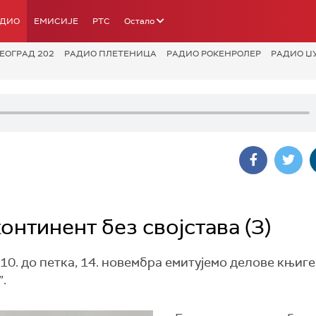
АДИО
ЕМИСИЈЕ
РТС
Остало
ЕОГРАД 202
РАДИО ПЛЕТЕНИЦА
РАДИО РОКЕНРОЛЕР
РАДИО Џ
онтинент без својстава (3)
10. до петка, 14. новембра емитујемо делове књиг
.