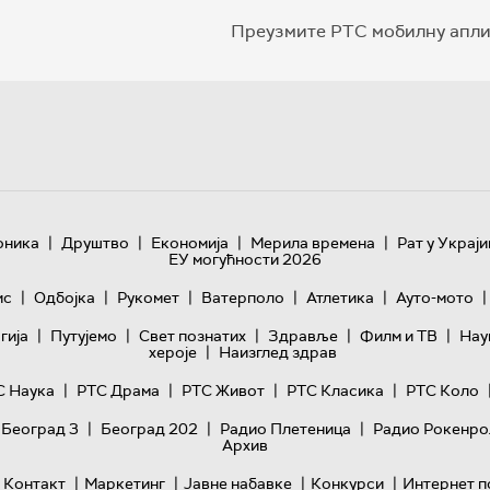
Преузмите РТС мобилну апли
|
|
|
|
оника
Друштво
Економија
Мерила времена
Рат у Украји
ЕУ могућности 2026
|
|
|
|
|
|
ис
Одбојка
Рукомет
Ватерполо
Атлетика
Ауто-мото
|
|
|
|
|
гијa
Путујемо
Свет познатих
Здравље
Филм и ТВ
Нау
|
хероје
Наизглед здрав
|
|
|
|
С Наука
РТС Драма
РТС Живот
РТС Класика
РТС Коло
|
|
|
 Београд 3
Београд 202
Радио Плетеница
Радио Рокенро
Архив
|
|
|
|
Контакт
Маркетинг
Јавне набавке
Конкурси
Интернет п