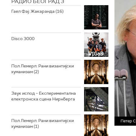
РАДИО БЕОГРАД 3
Гаел Фај: Жакаранда (16)
Disco 3000
Пол Лемерл: Рани византијски
хуманизам (2)
Звук испод – Експериментална
електронска сцена Нирнберга
Пол Лемерл: Рани византијски
Петер С
хуманизам (1)