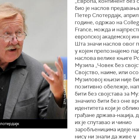
„Европа, континент без с
био је наслов предавања 
Петер Слотердајк, април
године, одржао на Colleg
France, можда и најпрест
европској академској ин
Шта значи наслов овог 
у којем препознајемо па
наслова велике књиге Р
Музила „Човек без својс
Својство, наиме, или осо
Музиловој књизи није б
позитивно обележје, нап
бити без својстава за Му
значило бити без оне вр
идентитета који је обли
грађане држава-нација, д
их је спутавао и чинио
лотердајк
заробљеницима идеје нац
нису ни знали да живе у