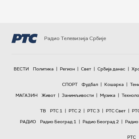
Радио Телевизија Србије
|
|
|
|
ВЕСТИ
Политика
Регион
Свет
Србија данас
Хр
|
|
СПОРТ
Фудбал
Кошарка
Тен
|
|
|
МАГАЗИН
Живот
Занимљивости
Музика
Техноло
|
|
|
|
ТВ
РТС 1
РТС 2
РТС 3
РТС Свет
РТ
|
|
РАДИО
Радио Београд 1
Радио Београд 2
Радио
РТС