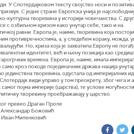
и. У Слотердајковом тексту својство носи и позитив
призвук. С једне стране Европска унија је најслободни
о-културна творевина у историји човечанства. С дру
се с озбиљном кризом како унутар себе, тако и на
ичкој равни. Европа је, наиме, творевина која постој
им противречностима, а, у следећем кораку, можда, 
ваљујући. Но, криза која је захватила Европу не погађ
валентни идентитет, већ и њену позиција као средишт
тарогрчких врeмена. Европа је, наиме, имала империја
 само кроз походе појединачних држава-нација унутар
као јединствна творевина, одустала од империјалних и
Слотердајк види управо у том преокрету, због чега и 
 самог појма империје (царства), те услове могућности
литичку творевину проебражавају у царство.
ког превео Драган Проле
е Александар Божовић
 Иван Миленковић