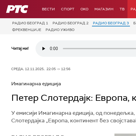
РТС
ВЕСТИ
СПОРТ
OKO
МАГАЗИН
ТВ
Р
РАДИО БЕОГРАД 1
РАДИО БЕОГРАД 2
РАДИО БЕОГРАД 3
Б
ФРЕКВЕНЦИЈЕ
РАДИО УЖИВО
Читај ми!
СРЕДА, 12.11.2025, 22:05 -> 12:56
Имагинарна едиција
Петер Слотердајк: Европа, к
У емисији Имагинарна едиција, од понедељка, 
Слотердајка „Европа, континент без својстава”