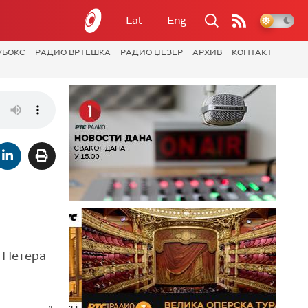
Lat
Eng
УБОКС
РАДИО ВРТЕШКА
РАДИО ЏЕЗЕР
АРХИВ
КОНТАКТ
е Петера