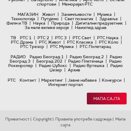
|
спортови
Меморијал РТС
|
|
|
МАГАЗИН
Живот
Занимљивости
Музика
|
|
|
|
Технологијa
Путујемо
Свет познатих
Здравље
|
|
|
|
Филм и ТВ
Наука
Природа
Дигитални предузетник
|
За мале велике хероје
Наизглед здрав
|
|
|
|
|
ТВ
РТС 1
РТС 2
РТС 3
РТС Свет
РТС Наука
|
|
|
|
РТС Драма
РТС Живот
РТС Класика
РТС Коло
|
|
РТС Трезор
РТС Музика
РТС Полетарац
|
|
РАДИО
Радио Београд 1
Радио Београд 2
Радио
|
|
|
Београд 3
Београд 202
Радио Плетеница
Радио
|
|
|
Рокенролер
Радио Џубокс
Радио Вртешка
Радио
|
Џезер
Архив
|
|
|
|
РТС
Контакт
Маркетинг
Јавне набавке
Конкурси
Интернет портал
МАПА САЈТА
Приватност
Copyright
Правила употребе садржаја
Мапа
|
|
|
сајта