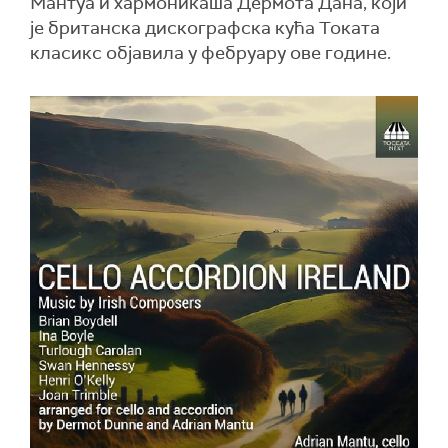
Мантуа и хармоникаша Дермота Дана, који
је британска дискографска кућа Токата
класикс објавила у фебруару ове године.