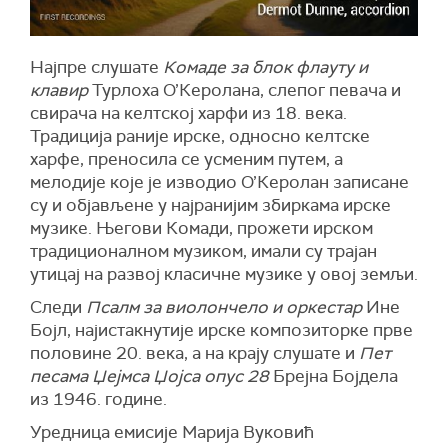
Најпре слушате
Комаде за блок флауту и
клавир
Турлоха О’Керолана, слепог певача и
свирача на келтској харфи из 18. века.
Традиција раније ирске, односно келтске
харфе, преносила се усменим путем, а
мелодије које је изводио О’Керолан записане
су и објављене у најранијим збиркама ирске
музике. Његови Комади, прожети ирском
традиционалном музиком, имали су трајан
утицај на развој класичне музике у овој земљи.
Следи
Псалм за виолончело и оркестар
Ине
Бојл, најистакнутије ирске композиторке прве
половине 20. века, а на крају слушате и
Пет
песама Џејмса Џојса опус 28
Брејна Бојдела
из 1946. године.
Уредница емисије Марија Вуковић