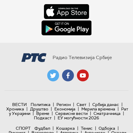
Радио Телевизија Србије
|
|
|
|
ВЕСТИ
Политика
Регион
Свет
Србија данас
|
|
|
|
Хроника
Друштво
Економија
Мерила времена
Рат
|
|
|
|
у Украјини
Време
Сервисне вести
Сматрачница
|
Подкаст
ЕУ могућности 2026
|
|
|
|
СПОРТ
Фудбал
Кошарка
Тенис
Одбојка
|
|
|
|
Рукомет
Ватерполо
Атлетика
Ауто-мото
Остали