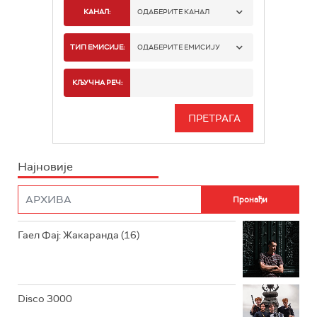
КАНАЛ:
ОДАБЕРИТЕ КАНАЛ
РАДИО БЕОГРАД 1
ТИП ЕМИСИЈЕ:
ОДАБЕРИТЕ ЕМИСИЈУ
РАДИО БЕОГРАД 2
СПОРТ
КЉУЧНА РЕЧ:
РАДИО БЕОГРАД 3
СЕРИЈА
БЕОГРАД 202
ИНФО
Најновије
РАДИО ПЛЕТЕНИЦА
ФИЛМ
РАДИО РОКЕНРОЛЕР
РАДИО ЏУБОКС
Гаел Фај: Жакаранда (16)
РАДИО ВРТЕШКА
РАДИО ЏЕЗЕР
Disco 3000