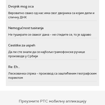
Dvojnik mog oca
Вероватно свако од нас има свог двојника са којим дели и
сличну ДНК
Nemogućnost tusiranja
Не туширате се сваког дана – не стидите се, то је здраво
Cestitke za uspeh
Да ли сте знали да се најбоље грамофонске ручице
производе у Србији
Re: Eh...
Лесковачка спржа – производ са заштићеним географским
пореклом
Преузмите РТС мобилну апликацију