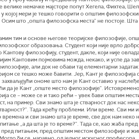
е велике немачке мајсторе попут Хегела, Фихтеа, Шел
 у којој мери је тешко говорити о општим филозофск
. Осим што „општа филозофска места” не постоје. Шта
самим тим и основе његове теоријске филозофије, опш
илозофског образовања. Студент који није врло добр
 Кантову филозофију, студент, дакле, који није овлад
ијим Кантовим појмовима можда, некако, и успе да за
филозофије, али док не обави тај елементарни задатак
јом се тешко може бавити. Јер, Кант је филозофија 
захваљујући ономе што нам је Кант оставио у наслеђе
ћи да је Кант „опште место филозофије”. Истовремено
ја се – може се и тако рећи – увек бави општим мест
т, на пример. Сви знамо шта је стварност док нaс неко
стварност?”. Тада крећу проблеми. Или време. Сви ми 
 времена и сви знамо шта је време, све док нам неко 
питање „а да шта је то време?”. Тада се, као жаба пред
 пред питањем, пред општим местом филозофије и жи
Могло би се, наравно, од једног искусног професора