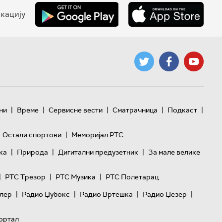
кацију
|
|
|
|
|
ни
Време
Сервисне вести
Сматрачница
Подкаст
|
Остали спортови
Меморијал РТС
|
|
|
ка
Природа
Дигитални предузетник
За мале велике
|
|
|
РТС Трезор
РТС Музика
РТС Полетарац
|
|
|
|
лер
Радио Џубокс
Радио Вртешка
Радио Џезер
ортал