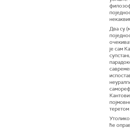
филозоф
поједнос
некаквим
Два су (
поједнос
очекиват
је сам 
супстанц
парадокс
савреме
испостав
неуралги
саморефл
Кантових
појмовно
теретом 
Утолико
ће опра