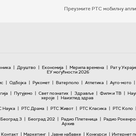
Преузмите РТС мобилну апли
|
|
|
|
оника
Друштво
Економија
Мерила времена
Рат у Украји
ЕУ могућности 2026
|
|
|
|
|
|
ис
Одбојка
Рукомет
Ватерполо
Атлетика
Ауто-мото
|
|
|
|
|
гијa
Путујемо
Свет познатих
Здравље
Филм и ТВ
Нау
|
хероје
Наизглед здрав
|
|
|
|
С Наука
РТС Драма
РТС Живот
РТС Класика
РТС Коло
|
|
|
 Београд 3
Београд 202
Радио Плетеница
Радио Рокенро
Архив
|
|
|
|
Контакт
Маркетинг
Јавне набавке
Конкурси
Интернет п