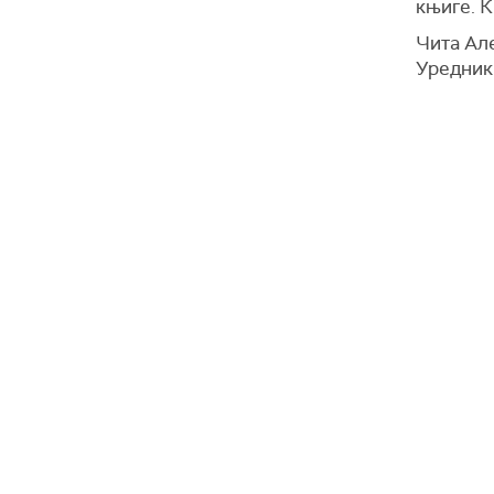
књиге. К
Чита Ал
Уредник