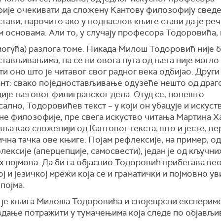
ије очекивати да сложену Кантову филозофију сведе
тави, нарочито ако у поднаслов књиге стави да је реч
 основама. Али то, у случају професора Тодоровића, 
могућа) разлога томе. Никада Милош Тодоровић није 
тављивањима, па се ни овога пута од њега није могло
и оно што је читавог свог радног века одбијао. Други
Кант: свако поједностављивање одузеће нешто од дра
ије његовог филигранског дела. Отуд се, понешто
ално, Тодоровићев текст – у који он убацује и искуст
не филозофије, пре свега искуство читања Мартина Ха
ља као сложенији од Кантовог текста, што и јесте, ве
чна тачка ове књиге. Појам рефлексије, на пример, о
ексије (аперцепције, самосвести), један је од кључни
 појмова. Да би га објаснио Тодоровић прибегава вео
ј и језичкој мрежи која се и граматички и појмовно ув
појма.
 је књига Милоша Тодоровића и својеврсни експериме
вдање потражити у тумачењима која следе по објављ