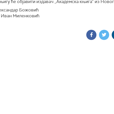
њигу ће објавити издавач „Академска књига” из Новог
ександар Божовић
 Иван Миленковић