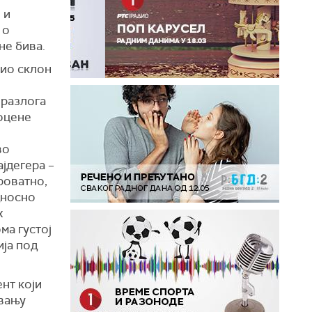
 и
 о
не бива.
био склон
 разлога
гоцене
во
јдегера –
роватно,
дносно
х
ма густој
ија под
нт који
ивању