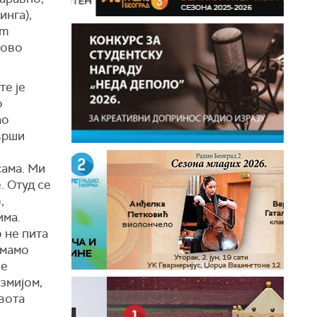
инга),
иm
 ово
те је
о
ао
врши
сама. Ми
. Отуд се
,
има.
 не пита
имамо
не
 змијом,
вота