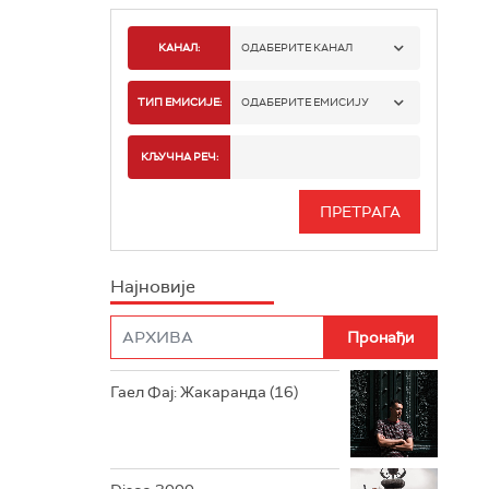
КАНАЛ:
ОДАБЕРИТЕ КАНАЛ
РАДИО БЕОГРАД 1
ТИП ЕМИСИЈЕ:
ОДАБЕРИТЕ ЕМИСИЈУ
РАДИО БЕОГРАД 2
СПОРТ
КЉУЧНА РЕЧ:
РАДИО БЕОГРАД 3
СЕРИЈА
БЕОГРАД 202
ИНФО
Најновије
РАДИО ПЛЕТЕНИЦА
ФИЛМ
РАДИО РОКЕНРОЛЕР
РАДИО ЏУБОКС
Гаел Фај: Жакаранда (16)
РАДИО ВРТЕШКА
РАДИО ЏЕЗЕР