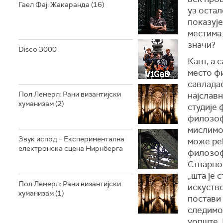
Гаел Фај: Жакаранда (16)
уз остал
показује
местима
значи?
Disco 3000
Кант, а 
место ф
савладао
Пол Лемерл: Рани византијски
најславн
хуманизам (2)
студије 
филозофи
мислимо 
Звук испод – Експериментална
може ре
електронска сцена Нирнберга
филозофи
Стварнос
„шта је 
Пол Лемерл: Рани византијски
искуство
хуманизам (1)
постави 
следимо
уопште. 