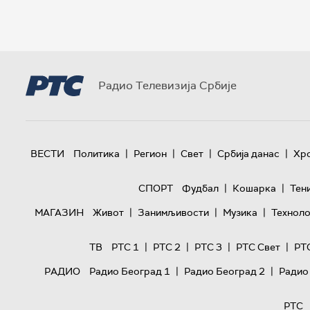
Радио Телевизија Србије
|
|
|
|
ВЕСТИ
Политика
Регион
Свет
Србија данас
Хр
|
|
СПОРТ
Фудбал
Кошарка
Тен
|
|
|
МАГАЗИН
Живот
Занимљивости
Музика
Техноло
|
|
|
|
ТВ
РТС 1
РТС 2
РТС 3
РТС Свет
РТ
|
|
РАДИО
Радио Београд 1
Радио Београд 2
Радио
РТС