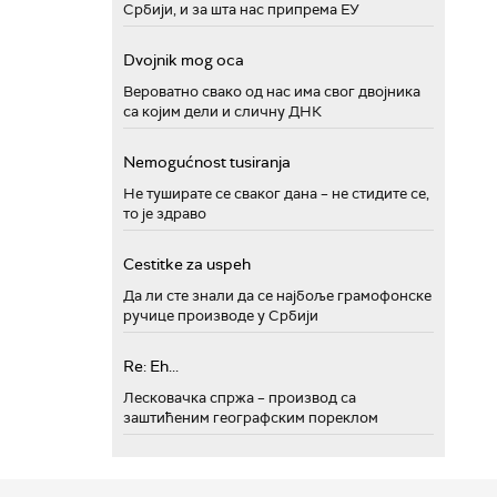
Србији, и за шта нас припрема ЕУ
Dvojnik mog oca
Вероватно свако од нас има свог двојника
са којим дели и сличну ДНК
Nemogućnost tusiranja
Не туширате се сваког дана – не стидите се,
то је здраво
Cestitke za uspeh
Да ли сте знали да се најбоље грамофонске
ручице производе у Србији
Re: Eh...
Лесковачка спржа – производ са
заштићеним географским пореклом