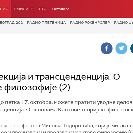
АДИО
ЕМИСИЈЕ
РТС
Остало
ЕОГРАД 202
РАДИО ПЛЕТЕНИЦА
РАДИО РОКЕНРОЛЕР
РАДИО Џ
ција и трансценденција. О
 филозофије (2)
 до петка 17. октобра, можете пратити уводне дело
денција. О основама Кантове теоријске филозофи
текст професора Милоша Тодоровића, који је читав св
вео у проучавању и предавању Кантове филозофије (н