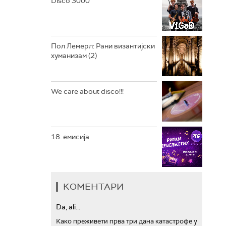
Disco 3000
АРХИВ
Пол Лемерл: Рани византијски
хуманизам (2)
We care about disco!!!
18. емисија
КОМЕНТАРИ
Da, ali...
Како преживети прва три дана катастрофе у