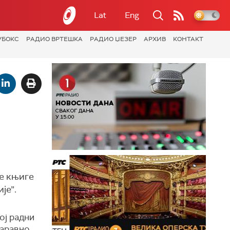
Lat
Eng
УБОКС
РАДИО ВРТЕШКА
РАДИО ЏЕЗЕР
АРХИВ
КОНТАКТ
ве књиге
је”.
оj радни
аравно,