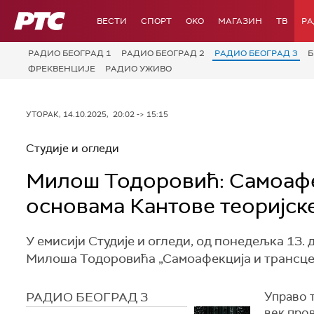
РТС
ВЕСТИ
СПОРТ
OKO
МАГАЗИН
ТВ
Р
РАДИО БЕОГРАД 1
РАДИО БЕОГРАД 2
РАДИО БЕОГРАД 3
Б
ФРЕКВЕНЦИЈЕ
РАДИО УЖИВО
УТОРАК, 14.10.2025, 20:02 -> 15:15
Студије и огледи
Милош Тодоровић: Самоафек
основама Кантове теоријске
У емисији Студије и огледи, од понедељка 13.
Милоша Тодоровића „Самоафекција и трансцен
РАДИО БЕОГРАД 3
Управо 
век про