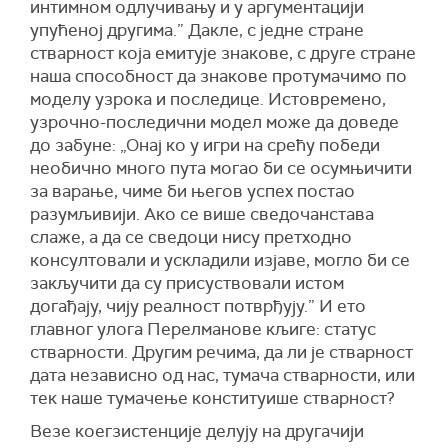
интимном одлучивању и у аргументацији
упућеној другима.” Дакле, с једне стране
стварност која емитује знакове, с друге стране
наша способност да знакове протумачимо по
моделу узрока и последице. Истовремено,
узрочно-последични модел може да доведе
до забуне: „Онај ко у игри на срећу победи
необично много пута могао би се осумњичити
за варање, чиме би његов успех постао
разумљивији. Ако се више сведочанстава
слаже, а да се сведоци нису претходно
консултовали и ускладили изјаве, могло би се
закључити да су присуствовали истом
догађају, чију реалност потврђују.” И ето
главног улога Перелманове кљиге: статус
стварности. Другим речима, да ли је стварност
дата независно од нас, тумача стварности, или
тек наше тумачење конституише стварност?
Везе коегзистенције делују на другачији