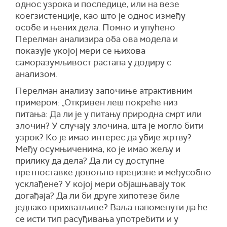
однос узрока и последице, или на везе
коегзистенције, као што је однос између
особе и њених дела. Помно и упућено
Перелман анализира оба ова модела и
показује укојој мери се њихова
саморазумљивост растапа у додиру с
анализом.
Перелман анализу започиње атрактивним
примером: „Откривен леш покреће низ
питања: Да ли је у питању природна смрт или
злочин? У случају злочина, шта је могло бити
узрок? Ко је имао интерес да убије жртву?
Међу осумњиченима, ко је имао жељу и
прилику да дела? Да ли су доступне
претпоставке довољно прецизне и међусобно
усклађене? У којој мери објашњавају ток
догађаја? Да ли би друге хипотезе биле
једнако прихватљиве? Ваља напоменути да ће
се исти тип расуђивања употребити и у