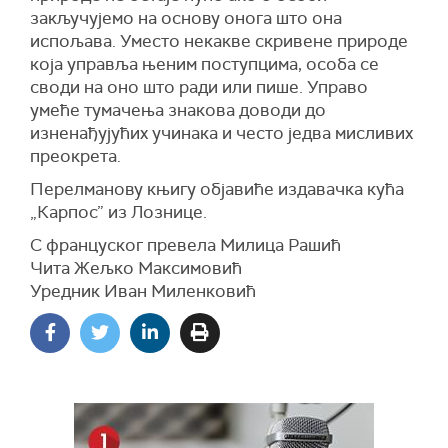
закључујемо на основу онога што она
испољава. Уместо некакве скривене природе
која управља њеним поступцима, особа се
своди на оно што ради или пише. Управо
умеће тумачења знакова доводи до
изненађујућих учинака и често једва мисливих
преокрета.
Перелманову књигу објавиће издавачка кућа
„Карпос” из Лознице.
С француског превела Милица Рашић
Чита Жељко Максимовић
Уредник Иван Миленковић