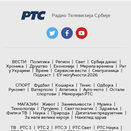
Радио Телевизија Србије
|
|
|
|
ВЕСТИ
Политика
Регион
Свет
Србија данас
|
|
|
|
Хроника
Друштво
Економија
Мерила времена
Рат
|
|
|
|
у Украјини
Време
Сервисне вести
Сматрачница
|
Подкаст
ЕУ могућности 2026
|
|
|
|
СПОРТ
Фудбал
Кошарка
Тенис
Одбојка
|
|
|
|
Рукомет
Ватерполо
Атлетика
Ауто-мото
Остали
|
спортови
Меморијал РТС
|
|
|
МАГАЗИН
Живот
Занимљивости
Музика
|
|
|
|
Технологијa
Путујемо
Свет познатих
Здравље
|
|
|
|
Филм и ТВ
Наука
Природа
Дигитални предузетник
|
За мале велике хероје
Наизглед здрав
|
|
|
|
|
ТВ
РТС 1
РТС 2
РТС 3
РТС Свет
РТС Наука