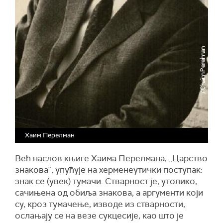
Хаим Перелман
Већ наслов књиге Хаима Перелманa, „Царство
знакова”, упућује на херменеутички поступак:
знак се (увек) тумачи. Стварност је, утолико,
сачињена од обиља знакова, а аргументи који
су, кроз тумачење, изводе из стварности,
ослањају се на везе сукцесије, као што је