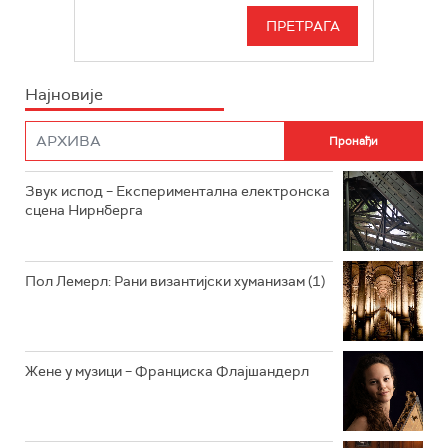
РАДИО БЕОГРАД 3
СЕРИЈА
БЕОГРАД 202
ИНФО
Најновије
РАДИО ПЛЕТЕНИЦА
ФИЛМ
РАДИО РОКЕНРОЛЕР
РАДИО ЏУБОКС
Звук испод – Експериментална електронска
сцена Нирнберга
РАДИО ВРТЕШКА
РАДИО ЏЕЗЕР
Пол Лемерл: Рани византијски хуманизам (1)
АРХИВ
Жене у музици – Франциска Флајшандерл