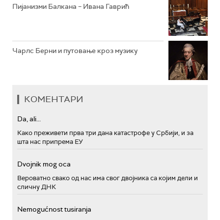
Пијанизми Балкана – Ивана Гаврић
Чарлс Берни и путовање кроз музику
КОМЕНТАРИ
Da, ali...
Како преживети прва три дана катастрофе у Србији, и за
шта нас припрема ЕУ
Dvojnik mog oca
Вероватно свако од нас има свог двојника са којим дели и
сличну ДНК
Nemogućnost tusiranja