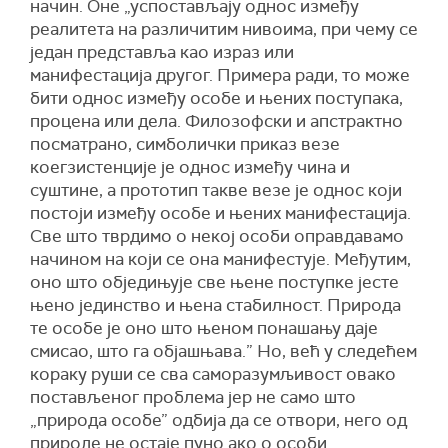
начин. Оне „успостављају однос између
реалитета на различитим нивоима, при чему се
један представља као израз или
манифестација другог. Примера ради, то може
бити однос између особе и њених поступака,
процена или дела. Филозофски и апстрактно
посматрано, симболички приказ везе
коегзистенције је однос између чина и
суштине, а прототип такве везе је однос који
постоји између особе и њених манифестација.
Све што тврдимо о некој особи оправдавамо
начином на који се она манифестује. Међутим,
оно што обједињује све њене поступке јесте
њено јединство и њена стабилност. Природа
те особе је оно што њеном понашању даје
смисао, што га објашњава.” Но, већ у следећем
кораку руши се сва саморазумљивост овако
постављеног проблема јер не само што
„природа особе” одбија да се отвори, него од
природе не остаје пуно ако о особи