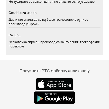
Не туширате се сваког дана – не стидите се, то је здраво
Cestitke za uspeh
Да ли сте знали да се најбоље грамофонске ручице
производе у Србији
Re: Eh...
Лесковачка спржа – производ са заштићеним географским
пореклом
Преузмите РТС мобилну апликацију