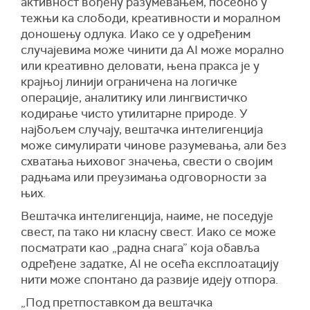
активност вођену разумевањем, посебно у
тежњи ка слободи, креативности и моралном
доношењу одлука. Иако се у одређеним
случајевима може чинити да AI може морално
или креативно деловати, њена пракса је у
крајњој линији ограничена на логичке
операције, аналитику или лингвистичко
кодирање чисто утилитарне природе. У
најбољем случају, вештачка интелигенција
може симулирати чинове разумевања, али без
схватања њиховог значења, свести о својим
радњама или преузимања одговорности за
њих.
Вештачка интелигенција, наиме, не поседује
свест, па тако ни класну свест. Иако се може
посматрати као „радна снага” која обавља
одређене задатке, AI не осећа експлоатацију
нити може спонтано да развије идеју отпора.
„Под претпоставком да вештачка