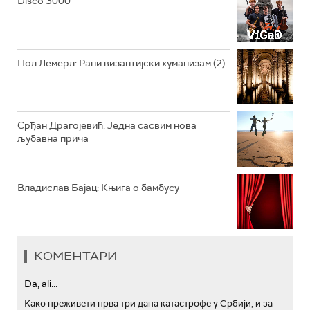
Disco 3000
АРХИВ
Пол Лемерл: Рани византијски хуманизам (2)
Срђан Драгојевић: Једна сасвим нова
љубавна прича
Владислав Бајац: Књига о бамбусу
КОМЕНТАРИ
Da, ali...
Како преживети прва три дана катастрофе у Србији, и за