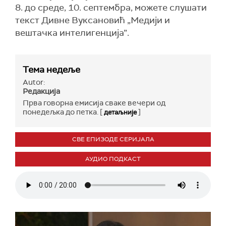
8. до среде, 10. септембра, можете слушати
текст Дивне Вуксановић „Медији и
вештачка интелигенција”.
Тема недеље
Autor:
Редакција
Прва говорна емисија сваке вечери од
понедељка до петка. [
]
детаљније
СВЕ ЕПИЗОДЕ СЕРИЈАЛА
АУДИО ПОДКАСТ