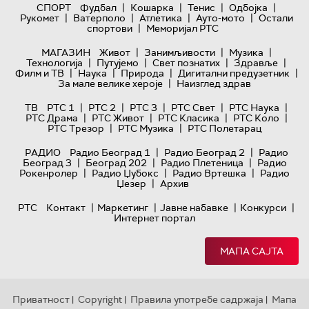
|
|
|
|
СПОРТ
Фудбал
Кошарка
Тенис
Одбојка
|
|
|
|
Рукомет
Ватерполо
Атлетика
Ауто-мото
Остали
|
спортови
Меморијал РТС
|
|
|
МАГАЗИН
Живот
Занимљивости
Музика
|
|
|
|
Технологијa
Путујемо
Свет познатих
Здравље
|
|
|
|
Филм и ТВ
Наука
Природа
Дигитални предузетник
|
За мале велике хероје
Наизглед здрав
|
|
|
|
|
ТВ
РТС 1
РТС 2
РТС 3
РТС Свет
РТС Наука
|
|
|
|
РТС Драма
РТС Живот
РТС Класика
РТС Коло
|
|
РТС Трезор
РТС Музика
РТС Полетарац
|
|
РАДИО
Радио Београд 1
Радио Београд 2
Радио
|
|
|
Београд 3
Београд 202
Радио Плетеница
Радио
|
|
|
Рокенролер
Радио Џубокс
Радио Вртешка
Радио
|
Џезер
Архив
|
|
|
|
РТС
Контакт
Маркетинг
Јавне набавке
Конкурси
Интернет портал
МАПА САЈТА
Приватност
Copyright
Правила употребе садржаја
Мапа
|
|
|