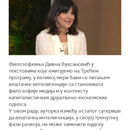
Филозофкиња Дивна Вуксановић у
текстовима које емитујемо на Трећем
програму, у великој мери бави се питањем
вештачке интелигенције са становишта
филозофије медија и у контексту
капиталистичких друштвено-економских
односа.
У овом раду, ауторка између осталог сугерише
да вештачка интелигенција, у својој тренутној
фази развоја, не може заменити људску