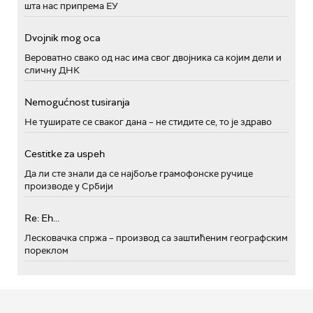
шта нас припрема ЕУ
Dvojnik mog oca
Вероватно свако од нас има свог двојника са којим дели и
сличну ДНК
Nemogućnost tusiranja
Не туширате се сваког дана – не стидите се, то је здраво
Cestitke za uspeh
Да ли сте знали да се најбоље грамофонске ручице
производе у Србији
Re: Eh...
Лесковачка спржа – производ са заштићеним географским
пореклом