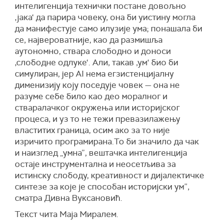
интелигенција технички постане довољно
‚јака‘ да парира човеку, она би уистину могла
да манифестује само илузије ума; понашала би
се, највероватније, као да размишља
аутономно, ствара слободно и доноси
‚слободне одлуке‘. Али, такав ‚ум‘ био би
симулиран, јер AI нема егзистенцијалну
дименизију коју поседује човек — она не
разуме себе било као део моралног и
стваралачког окружења или историјског
процеса, и уз то не тежи превазилажењу
властитих граница, осим ако за то није
изричито програмирана.То би значило да чак
и наизглед „умна”, вештачка интелигенција
остаје инструментална и неосетљива за
истинску слободу, креативност и дијалектичке
синтезе за које је способан историјски ум”,
сматра Дивна Вуксановић.
Текст чита Маја Миралем.