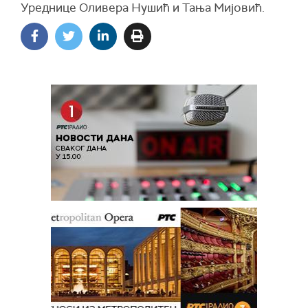
Уреднице Оливера Нушић и Тања Мијовић.