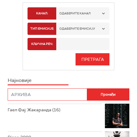
КАНАЛ:
ОДАБЕРИТЕ КАНАЛ
РАДИО БЕОГРАД 1
ТИП ЕМИСИЈЕ:
ОДАБЕРИТЕ ЕМИСИЈУ
РАДИО БЕОГРАД 2
СПОРТ
КЉУЧНА РЕЧ:
РАДИО БЕОГРАД 3
СЕРИЈА
БЕОГРАД 202
ИНФО
Најновије
РАДИО ПЛЕТЕНИЦА
ФИЛМ
РАДИО РОКЕНРОЛЕР
РАДИО ЏУБОКС
Гаел Фај: Жакаранда (16)
РАДИО ВРТЕШКА
РАДИО ЏЕЗЕР