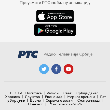
Преузмите РТС мобилну апликацију
Радио Телевизија Србије
|
|
|
|
ВЕСТИ
Политика
Регион
Свет
Србија данас
|
|
|
|
Хроника
Друштво
Економија
Мерила времена
Рат
|
|
|
|
у Украјини
Време
Сервисне вести
Сматрачница
|
Подкаст
ЕУ могућности 2026