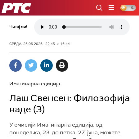
РТС
Читај ми!
СРЕДА, 25.06.2025, 22:45 -> 15:44
Имагинарна едиција
Лаш Свенсен: Филозофија
наде (3)
У емисији Имагинарна едиција, од
понедељка, 23. до петка, 27. јуна, можете