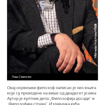
Лаш Свенсен
Овај норвешки филозоф написао је низ књига
које су преведене на више од двадесет језика.
Аутор је култних дела „Филозофија досаде” и
„Филозофија страха”. Издавачка кућа