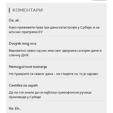
КОМЕНТАРИ
Da, ali...
Како преживети прва три дана катастрофе у Србији, и за
шта нас припрема ЕУ
Dvojnik mog oca
Вероватно свако од нас има свог двојника са којим дели и
сличну ДНК
Nemogućnost tusiranja
Не туширате се сваког дана – не стидите се, то је здраво
Cestitke za uspeh
Да ли сте знали да се најбоље грамофонске ручице
производе у Србији
Re: Eh...