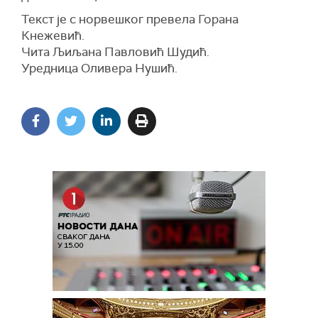
Текст је с норвешког превела Горана
Кнежевић.
Чита Љиљана Павловић Шудић.
Уредница Оливера Нушић.