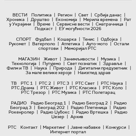
|
|
|
|
ВЕСТИ
Политика
Регион
Свет
Србија данас
|
|
|
|
Хроника
Друштво
Економија
Мерила времена
Рат
|
|
|
|
у Украјини
Време
Сервисне вести
Сматрачница
|
Подкаст
ЕУ могућности 2026
|
|
|
|
СПОРТ
Фудбал
Кошарка
Тенис
Одбојка
|
|
|
|
Рукомет
Ватерполо
Атлетика
Ауто-мото
Остали
|
спортови
Меморијал РТС
|
|
|
МАГАЗИН
Живот
Занимљивости
Музика
|
|
|
|
Технологијa
Путујемо
Свет познатих
Здравље
|
|
|
|
Филм и ТВ
Наука
Природа
Дигитални предузетник
|
За мале велике хероје
Наизглед здрав
|
|
|
|
|
ТВ
РТС 1
РТС 2
РТС 3
РТС Свет
РТС Наука
|
|
|
|
РТС Драма
РТС Живот
РТС Класика
РТС Коло
|
|
РТС Трезор
РТС Музика
РТС Полетарац
|
|
РАДИО
Радио Београд 1
Радио Београд 2
Радио
|
|
|
Београд 3
Београд 202
Радио Плетеница
Радио
|
|
|
Рокенролер
Радио Џубокс
Радио Вртешка
Радио
|
Џезер
Архив
|
|
|
|
РТС
Контакт
Маркетинг
Јавне набавке
Конкурси
Интернет портал