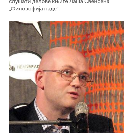
слушати делове књиге Лаша Свенсена
„Филозофија наде”.