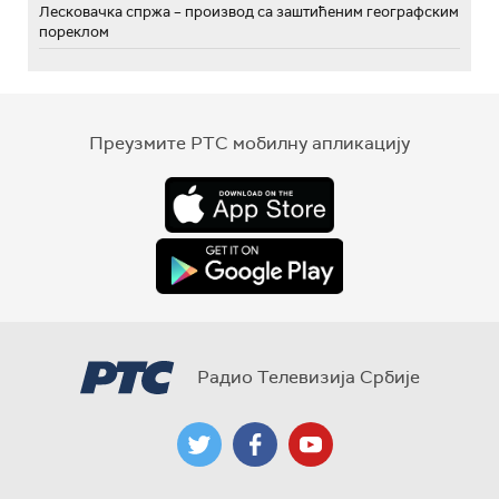
Лесковачка спржа – производ са заштићеним географским
пореклом
Преузмите РТС мобилну апликацију
Радио Телевизија Србије