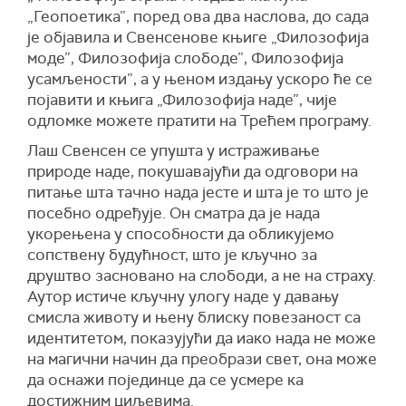
„Геопоетика”, поред ова два наслова, до сада
је објавила и Свенсенове књиге „Филозофија
моде”, Филозофија слободе”, Филозофија
усамљености”, а у њеном издању ускоро ће се
појавити и књига „Филозофија наде”, чије
одломке можете пратити на Трећем програму.
Лаш Свенсен се упушта у истраживање
природе наде, покушавајући да одговори на
питање шта тачно нада јесте и шта је то што је
посебно одређује. Он сматра да је нада
укорењена у способности да обликујемо
сопствену будућност, што је кључно за
друштво засновано на слободи, а не на страху.
Аутор истиче кључну улогу наде у давању
смисла животу и њену блиску повезаност са
идентитетом, показујући да иако нада не може
на магични начин да преобрази свет, она може
да оснажи појединце да се усмере ка
достижним циљевима.