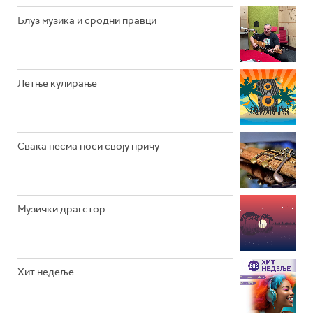
РАДИО ЏУБОКС
Блуз музика и сродни правци
РАДИО ВРТЕШКА
РАДИО ЏЕЗЕР
Летње кулирање
АРХИВ
Свака песма носи своју причу
Музички драгстор
Хит недеље