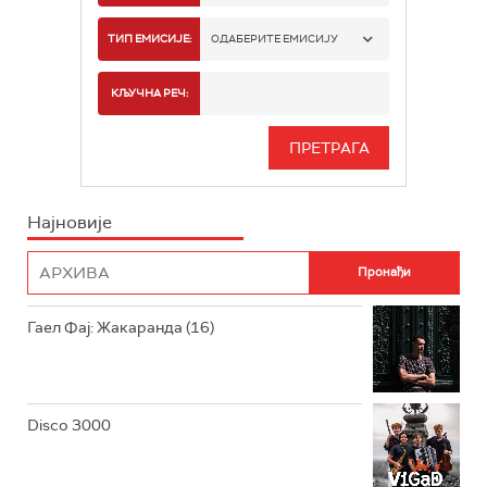
РАДИО БЕОГРАД 1
ТИП ЕМИСИЈЕ:
ОДАБЕРИТЕ ЕМИСИЈУ
РАДИО БЕОГРАД 2
СПОРТ
КЉУЧНА РЕЧ:
РАДИО БЕОГРАД 3
СЕРИЈА
БЕОГРАД 202
ИНФО
Најновије
РАДИО ПЛЕТЕНИЦА
ФИЛМ
РАДИО РОКЕНРОЛЕР
РАДИО ЏУБОКС
Гаел Фај: Жакаранда (16)
РАДИО ВРТЕШКА
РАДИО ЏЕЗЕР
Disco 3000
АРХИВ