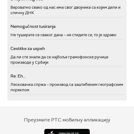
Вероватно свако од нас има свог двојника са којим дели и
сличну ДНК
Nemogućnost tusiranja
Не туширате се сваког дана – не стидите се, то је здраво
Cestitke za uspeh
Да ли сте знали да се најбоље грамофонске ручице
производе у Србији
Re: Eh...
Лесковачка спржа – производ са заштићеним географским
пореклом
Преузмите РТС мобилну апликацију