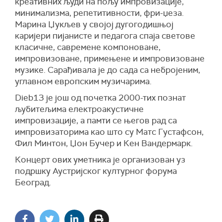
креативних људи на пољу импровизације,
минимализма, репетитивности, фри-џеза.
Марина Џукљев у својој дугогодишњој
каријери пијанисте и педагога спаја светове
класичне, савремене компоноване,
импровизоване, примењене и импровизоване
музике. Сарађивала је до сада са небројеним,
углавном европским музичарима.
Dieb13 је још од почетка 2000-тих познат
љубитељима електроакустичне
импровизације, а памти се његов рад са
импровизаторима као што су Матс Густафсон,
Фил Минтон, Џон Бучер и Кен Вандермарк.
Концерт ових уметника је организован уз
подршку Аустријског културног форума
Београд.