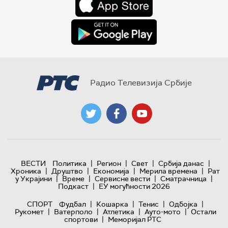
Радио Телевизија Србије
|
|
|
|
ВЕСТИ
Политика
Регион
Свет
Србија данас
|
|
|
|
Хроника
Друштво
Економија
Мерила времена
Рат
|
|
|
|
у Украјини
Време
Сервисне вести
Сматрачница
|
Подкаст
ЕУ могућности 2026
|
|
|
|
СПОРТ
Фудбал
Кошарка
Тенис
Одбојка
|
|
|
|
Рукомет
Ватерполо
Атлетика
Ауто-мото
Остали
|
спортови
Меморијал РТС