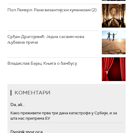
Пол Лемерл: Рани византијски хуманизам (2)
Срђан Драгојевић: Једна сасвим нова
љубавна прича
Владислав Бајац: Књига о бамбусу
КОМЕНТАРИ
Da, ali...
Како преживети прва три дана катастрофе у Србији, и за
шта нас припрема ЕУ
Dvojnik mog oca