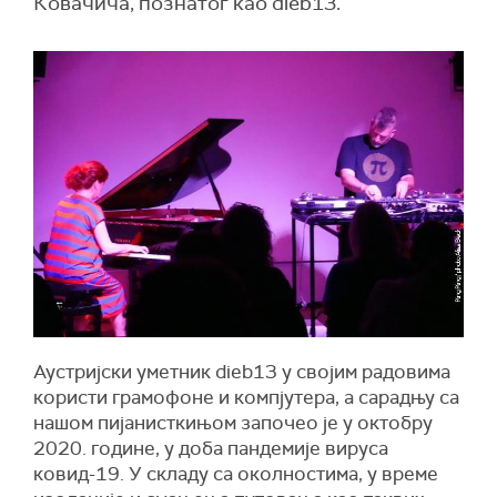
Ковачича, познатог као dieb13.
Аустријски уметник dieb13 у својим радовима
користи грамофоне и компјутера, а сарадњу са
нашом пијанисткињом започео је у октобру
2020. године, у доба пандемије вируса
ковид-19. У складу са околностима, у време