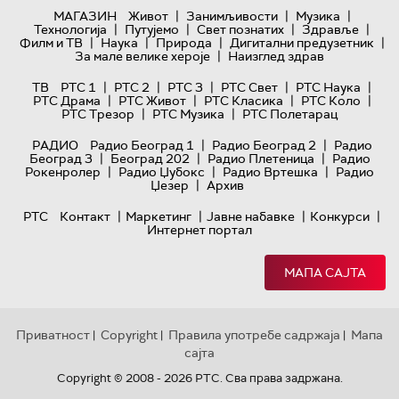
|
|
|
МАГАЗИН
Живот
Занимљивости
Музика
|
|
|
|
Технологијa
Путујемо
Свет познатих
Здравље
|
|
|
|
Филм и ТВ
Наука
Природа
Дигитални предузетник
|
За мале велике хероје
Наизглед здрав
|
|
|
|
|
ТВ
РТС 1
РТС 2
РТС 3
РТС Свет
РТС Наука
|
|
|
|
РТС Драма
РТС Живот
РТС Класика
РТС Коло
|
|
РТС Трезор
РТС Музика
РТС Полетарац
|
|
РАДИО
Радио Београд 1
Радио Београд 2
Радио
|
|
|
Београд 3
Београд 202
Радио Плетеница
Радио
|
|
|
Рокенролер
Радио Џубокс
Радио Вртешка
Радио
|
Џезер
Архив
|
|
|
|
РТС
Контакт
Маркетинг
Јавне набавке
Конкурси
Интернет портал
МАПА САЈТА
Приватност
Copyright
Правила употребе садржаја
Мапа
|
|
|
сајта
Copyright © 2008 - 2026 РТС. Сва права задржана.