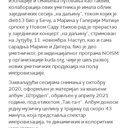
изолације и смањења путовања као таквих,
колаборација ових уметника је имала облик
заједничких сесија „на даљину”, током којих је
dieb13 био у Бечу, а Марина у Галерији Матице
српске у Новом Саду. Њихов рад је прерастао
у заједнички концерт „на даљину”, стримован
на Јутјубу, 11. новембра. Наступ, као и сама
сарадња Марине и Дитера, био је део
уметничког, резиденцијалног програма NOISM
у организацији kuda.org, чији је циљ развој
нових уметничких продукција на пољу
импровизације.
Захваљујући сесијама снимања у октобру
2020, оформљен је материјал за хваљени
албум „Штрудел”, објављен у априлу 2021.
године, под етикетом „Так-та-т”. Албум доноси
једну музичку целину у трајању од скоро 43
минута, која представља спектар
импровизација, те динамичких и колоритних