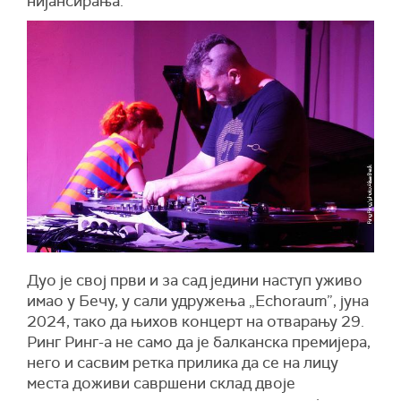
нијансирања.
Дуо је свој први и за сад једини наступ уживо
имао у Бечу, у сали удружења „Echoraum”, јуна
2024, тако да њихов концерт на отварању 29.
Ринг Ринг-а не само да је балканска премијера,
него и сасвим ретка прилика да се на лицу
места доживи савршени склад двоје