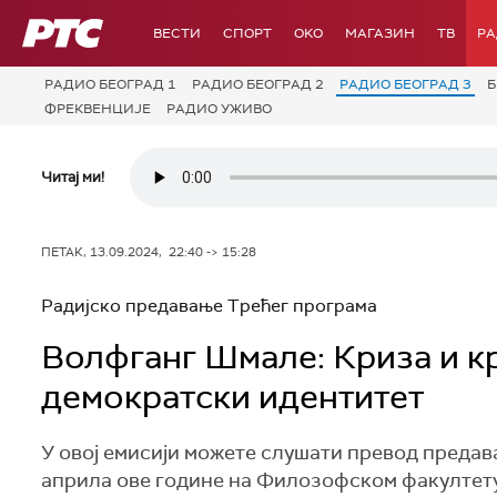
РТС
ВЕСТИ
СПОРТ
OKO
МАГАЗИН
ТВ
Р
РАДИО БЕОГРАД 1
РАДИО БЕОГРАД 2
РАДИО БЕОГРАД 3
Б
ФРЕКВЕНЦИЈЕ
РАДИО УЖИВО
Читај ми!
ПЕТАК, 13.09.2024, 22:40 -> 15:28
Радијско предавање Трећег програма
Волфганг Шмале: Криза и к
демократски идентитет
У овој емисији можете слушати превод предав
априла ове године на Филозофском факултету