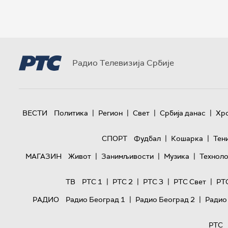
Радио Телевизија Србије
|
|
|
|
ВЕСТИ
Политика
Регион
Свет
Србија данас
Хр
|
|
СПОРТ
Фудбал
Кошарка
Тен
|
|
|
МАГАЗИН
Живот
Занимљивости
Музика
Техноло
|
|
|
|
ТВ
РТС 1
РТС 2
РТС 3
РТС Свет
РТ
|
|
РАДИО
Радио Београд 1
Радио Београд 2
Радио
РТС