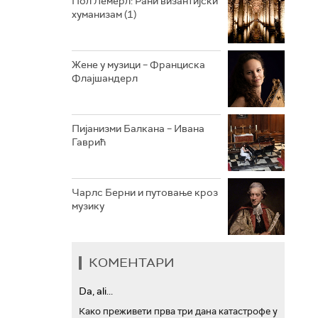
Пол Лемерл: Рани византијски
хуманизам (1)
АРХИВ
Жене у музици – Франциска
Флајшандерл
Пијанизми Балкана – Ивана
Гаврић
Чарлс Берни и путовање кроз
музику
КОМЕНТАРИ
Da, ali...
Како преживети прва три дана катастрофе у