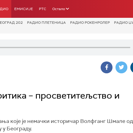
АДИО
ЕМИСИЈЕ
РТС
Остало
ЕОГРАД 202
РАДИО ПЛЕТЕНИЦА
РАДИО РОКЕНРОЛЕР
РАДИО Џ
ритика – просветитељство и
ања које је немачки историчар Волфганг Шмале од
 у Београду.