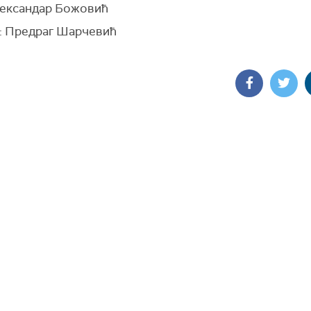
лександар Божовић
: Предраг Шарчевић