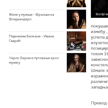
Волфга
Жене у музици – Франциска
Флајшандерл
покушав
између „
Пијанизми Балкана – Ивана
успела д
Гаврић
изузетн
позиције
током 18
Чарлс Берни и путовање кроз
зависнос
музику
констел
Шмале з
изражене
различит
западња
Превод 