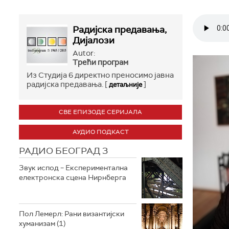
Радијска предавања,
Дијалози
Autor:
Трећи програм
Из Студија 6 директно преносимо јавна
радијска предавања. [
]
детаљније
СВЕ ЕПИЗОДЕ СЕРИЈАЛА
АУДИО ПОДКАСТ
РАДИО БЕОГРАД 3
Звук испод – Експериментална
електронска сцена Нирнберга
Пол Лемерл: Рани византијски
хуманизам (1)