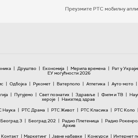
Преузмите РТС мобилну апли
|
|
|
|
оника
Друштво
Економија
Мерила времена
Рат у Украји
ЕУ могућности 2026
|
|
|
|
|
|
ис
Одбојка
Рукомет
Ватерполо
Атлетика
Ауто-мото
|
|
|
|
|
гијa
Путујемо
Свет познатих
Здравље
Филм и ТВ
Нау
|
хероје
Наизглед здрав
|
|
|
|
С Наука
РТС Драма
РТС Живот
РТС Класика
РТС Коло
|
|
|
 Београд 3
Београд 202
Радио Плетеница
Радио Рокенро
Архив
|
|
|
|
Контакт
Маркетинг
Јавне набавке
Конкурси
Интернет п