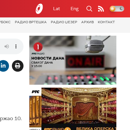
Lat
Eng
УБОКС
РАДИО ВРТЕШКА
РАДИО ЏЕЗЕР
АРХИВ
КОНТАКТ
ржао 10.