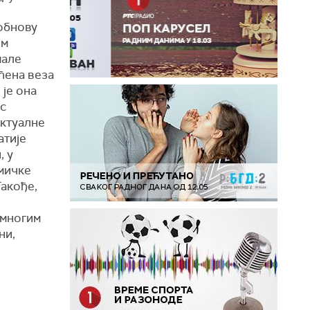
обнову
ом
мале
ћена веза
 је она
ос
ектуалне
атије
, у
емичке
Такође,
 многим
ни,