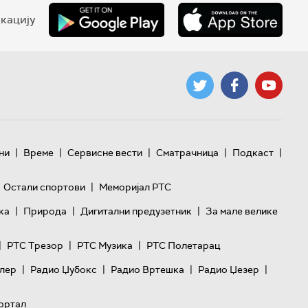
кацију
|
|
|
|
|
ни
Време
Сервисне вести
Сматрачница
Подкаст
|
Остали спортови
Меморијал РТС
|
|
|
ка
Природа
Дигитални предузетник
За мале велике
|
|
|
РТС Трезор
РТС Музика
РТС Полетарац
|
|
|
|
лер
Радио Џубокс
Радио Вртешка
Радио Џезер
ортал