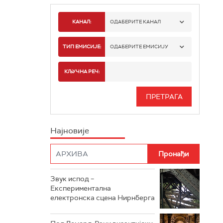
КАНАЛ:
ОДАБЕРИТЕ КАНАЛ
РАДИО БЕОГРАД 1
ТИП ЕМИСИЈЕ:
ОДАБЕРИТЕ ЕМИСИЈУ
РАДИО БЕОГРАД 2
СПОРТ
КЉУЧНА РЕЧ:
РАДИО БЕОГРАД 3
СЕРИЈА
БЕОГРАД 202
ИНФО
Најновије
РАДИО ПЛЕТЕНИЦА
ФИЛМ
РАДИО РОКЕНРОЛЕР
РАДИО ЏУБОКС
Звук испод –
Експериментална
РАДИО ВРТЕШКА
електронска сцена Нирнберга
РАДИО ЏЕЗЕР