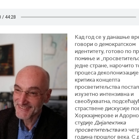
Кад год се у данашње вр
говори о демократском
идентитету, готово по п
помиње и „просветитељс
једне стране, нарочито 
процеса деколонизације
критика концепта
просветитељства постала
изузетно интензивна и
свеобухватна, подсећају
страствене дискусије п
Хоркхајмерове и Адорн
студије
Дијалектика
просветитељства
из чет
година прошлог века. С 