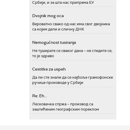
Србији, и за шта нас припрема ЕУ
Dvojnik mog oca
Вероватно свако од нас има свог двојника
са којим дели и сличну ДНК
Nemogućnost tusiranja
Не туширате се сваког дана – не стидите се,
то је здраво
Cestitke za uspeh
Да ли сте знали да се најбоље грамофонске
ручице производе у Србији
Re: Eh...
Лесковачка спржа – производ са
заштићеним географским пореклом