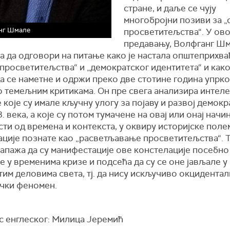
стране, и даље се чују
многобројни позиви за „
нг Шмале
просветитељства“. У ов
предавању, Волфганг Ш
а да одговори на питање како је настала општеприхва
просветитељства“ и „демократског идентитета“ и како
а се наметне и одржи преко две стотине година упрк
о темељним критикама. Он пре свега анализира интел
 које су имале кључну улогу за појаву и развој демокр
. века, а које су потом тумачене на овај или онај начин
ти од времена и контекста, у оквиру историјске пол
ације познате као „расветљавање просветитељства“. 
апажа да су манифестације ове констелације посебно
 у временима кризе и подсећа да су се оне јављале у
им деловима света, тј. да нису искључиво окцидентал
чки феномен.
с енглеског: Милица Јеремић