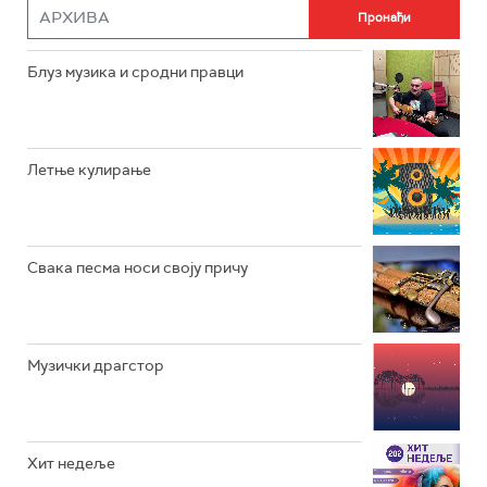
РАДИО РОКЕНРОЛЕР
РАДИО ЏУБОКС
Блуз музика и сродни правци
РАДИО ВРТЕШКА
РАДИО ЏЕЗЕР
Летње кулирање
АРХИВ
Свака песма носи своју причу
Музички драгстор
Хит недеље