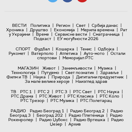
|
|
|
|
ВЕСТИ
Политика
Регион
Свет
Србија данас
|
|
|
|
Хроника
Друштво
Економија
Мерила времена
Рат
|
|
|
|
у Украјини
Време
Сервисне вести
Сматрачница
|
Подкаст
ЕУ могућности 2026
|
|
|
|
СПОРТ
Фудбал
Кошарка
Тенис
Одбојка
|
|
|
|
Рукомет
Ватерполо
Атлетика
Ауто-мото
Остали
|
спортови
Меморијал РТС
|
|
|
МАГАЗИН
Живот
Занимљивости
Музика
|
|
|
|
Технологијa
Путујемо
Свет познатих
Здравље
|
|
|
|
Филм и ТВ
Наука
Природа
Дигитални предузетник
|
За мале велике хероје
Наизглед здрав
|
|
|
|
|
ТВ
РТС 1
РТС 2
РТС 3
РТС Свет
РТС Наука
|
|
|
|
РТС Драма
РТС Живот
РТС Класика
РТС Коло
|
|
РТС Трезор
РТС Музика
РТС Полетарац
|
|
РАДИО
Радио Београд 1
Радио Београд 2
Радио
|
|
|
Београд 3
Београд 202
Радио Плетеница
Радио
|
|
|
Рокенролер
Радио Џубокс
Радио Вртешка
Радио
|
Џезер
Архив