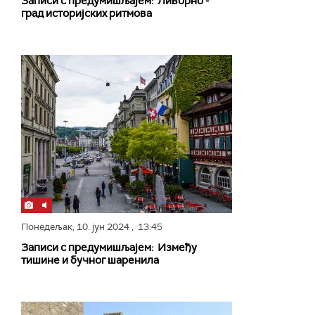
Записи с предумишљајем: Ливорно ‒
град историјских ритмова
Понедељак,
10. јун 2024
, 13:45
Записи с предумишљајем: Између
тишине и бучног шаренила