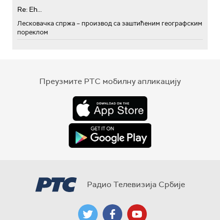
Re: Eh...
Лесковачка спржа – производ са заштићеним географским
пореклом
Преузмите РТС мобилну апликацију
Радио Телевизија Србије