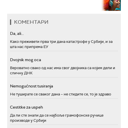
КОМЕНТАРИ
Da, ali...
Како преживети прва три дана катастрофе у Србији, и за
шта нас припрема ЕУ
Dvojnik mog oca
Вероватно свако од нас има свог двојника са којим дели и
сличну ДНК
Nemogućnost tusiranja
Не туширате се сваког дана – не стидите се, то је здраво
Cestitke za uspeh
Да ли сте знали да се најбоље грамофонске ручице
производе у Србији