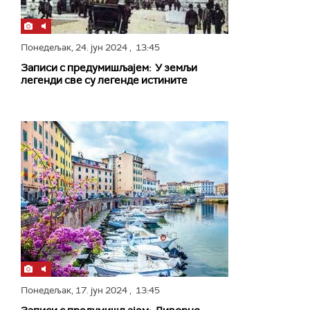
Понедељак,
24. јун 2024
, 13:45
Записи с предумишљајем: У земљи
легенди све су легенде истините
Понедељак,
17. јун 2024
, 13:45