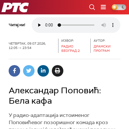
РТС
Читај ми!
ИЗВОР:
АУТОР:
ЧЕТВРТАК, 09.07.2026,
РАДИО
ДРАМСКИ
12:05 -> 23:54
БЕОГРАД 2
ПРОГРАМ
Александар Поповић:
Бела кафа
У радио-адаптација истоименог
Поповићевог позоришног комада кроз