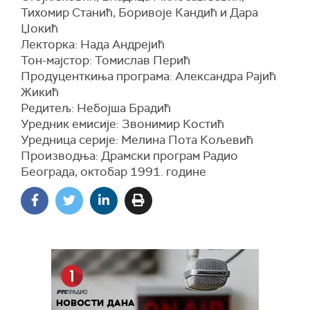
Тихомир Станић, Боривоје Кандић и Дара
Џокић
Лекторка: Нада Андрејић
Тон-мајстор: Томислав Перић
Продуценткиња програма: Александра Рајић
Жикић
Редитељ: Небојша Брадић
Уредник емисије: Звонимир Костић
Уредница серије: Мелина Пота Кољевић
Производња: Драмски програм Радио
Београда, октобар 1991. године