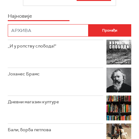
БЕОГРАД 202
ИНФО
Најновије
РАДИО ПЛЕТЕНИЦА
ФИЛМ
РАДИО РОКЕНРОЛЕР
РАДИО ЏУБОКС
,,И у ропству слобода!“
РАДИО ВРТЕШКА
РАДИО ЏЕЗЕР
Јоханес Брамс
АРХИВ
Дневни магазин културе
Бали, борба петлова