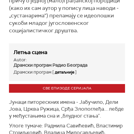
причу о једној (мало)грађанској породици
(како их сам аутор у попису лица наводи ‒
„сустанарима”) преламају се идеолошки
сукоби младог југословенског
социјалистичког друштва.
Летња сцена
Autor:
Драмски програм Радио Београда
Драмски програм [
]
детаљније
СВЕ ЕПИЗОДЕ СЕРИЈАЛА
Јунаци питорескних имена ‒ Јабучило, Дели
Јова, Црква Ружица, Срђа Злопоглеђа... лебде
у међустањима сна и „блудног стања”.
Улоге тумаче: Радмила Савићевић, Властимир
Стојиљковић, Владица Милосављевић,