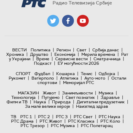
Радио Телевизија Србије
|
|
|
|
ВЕСТИ
Политика
Регион
Свет
Србија данас
|
|
|
|
Хроника
Друштво
Економија
Мерила времена
Рат
|
|
|
|
у Украјини
Време
Сервисне вести
Сматрачница
|
Подкаст
ЕУ могућности 2026
|
|
|
|
СПОРТ
Фудбал
Кошарка
Тенис
Одбојка
|
|
|
|
Рукомет
Ватерполо
Атлетика
Ауто-мото
Остали
|
спортови
Меморијал РТС
|
|
|
МАГАЗИН
Живот
Занимљивости
Музика
|
|
|
|
Технологијa
Путујемо
Свет познатих
Здравље
|
|
|
|
Филм и ТВ
Наука
Природа
Дигитални предузетник
|
За мале велике хероје
Наизглед здрав
|
|
|
|
|
ТВ
РТС 1
РТС 2
РТС 3
РТС Свет
РТС Наука
|
|
|
|
РТС Драма
РТС Живот
РТС Класика
РТС Коло
|
|
РТС Трезор
РТС Музика
РТС Полетарац