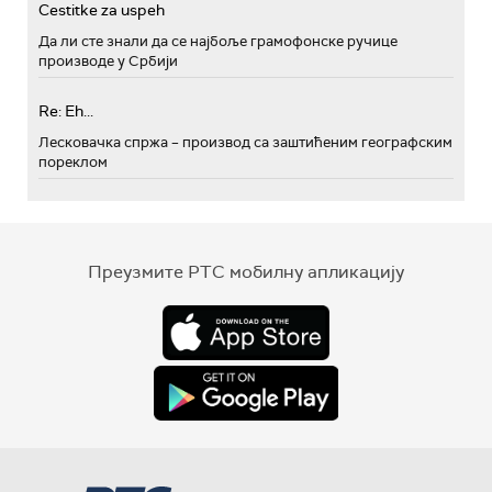
Cestitke za uspeh
Да ли сте знали да се најбоље грамофонске ручице
производе у Србији
Re: Eh...
Лесковачка спржа – производ са заштићеним географским
пореклом
Преузмите РТС мобилну апликацију