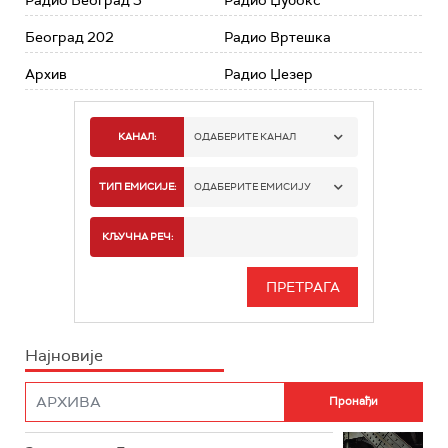
Београд 202
Радио Вртешка
Архив
Радио Џезер
КАНАЛ:
ОДАБЕРИТЕ КАНАЛ
РАДИО БЕОГРАД 1
ТИП ЕМИСИЈЕ:
ОДАБЕРИТЕ ЕМИСИЈУ
РАДИО БЕОГРАД 2
СПОРТ
КЉУЧНА РЕЧ:
РАДИО БЕОГРАД 3
СЕРИЈА
БЕОГРАД 202
ИНФО
Најновије
РАДИО ПЛЕТЕНИЦА
ФИЛМ
РАДИО РОКЕНРОЛЕР
РАДИО ЏУБОКС