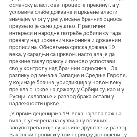
османску власт, овај процес је прекинут, а у
условима слабе државне и црквене власти
значајну улогу у регулисању брачних односа
преузело је само друштво. Практични
интереси и народне потребе добили су тада
превагу над црквеним канонима и државним
прописима. Обновљена српска држава 19.
века, у сарадњи са црквом, настојала је да
прекине такву праксу и поново успостави
своју контролу над брачним односима... За
разлику од земаља Западне и Средње Европе,
у којима је брачна јурисдикција у новом веку
прешла с цркве на државу, у Србији су, као и у
Русији, склапање и развод брака остали у
надлежности цркве..."
„У првим деценијама 19. века највећа пажња
била је усмерена на сузбијању брачних
злоупотреба које су кочиле друштвени развој.
Законски прописи у том периоду доношени су