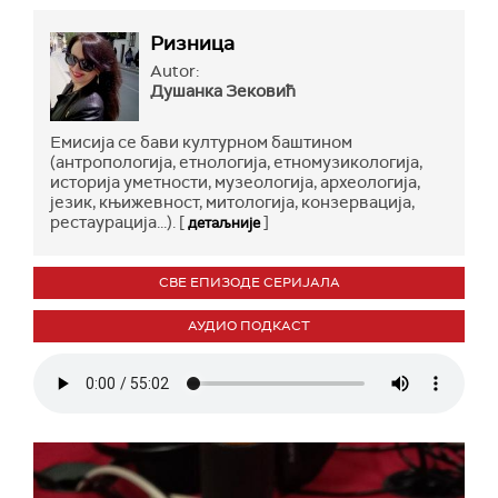
Ризница
Autor:
Душанка Зековић
Емисија се бави културном баштином
(антропологија, етнологија, етномузикологија,
историја уметности, музеологија, археологија,
језик, књижевност, митологија, конзервација,
рестаурација...). [
]
детаљније
СВЕ ЕПИЗОДЕ СЕРИЈАЛА
АУДИО ПОДКАСТ