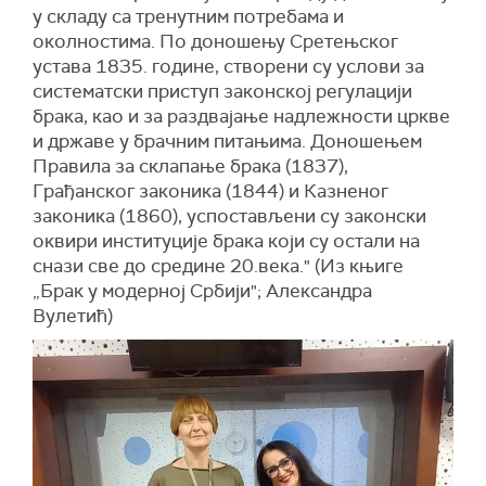
у складу са тренутним потребама и
околностима. По доношењу Сретењског
устава 1835. године, створени су услови за
систематски приступ законској регулацији
брака, као и за раздвајање надлежности цркве
и државе у брачним питањима. Доношењем
Правила за склапање брака (1837),
Грађанског законика (1844) и Казненог
законика (1860), успостављени су законски
оквири институције брака који су остали на
снази све до средине 20.века." (Из књиге
„Брак у модерној Србији"; Александра
Вулетић)