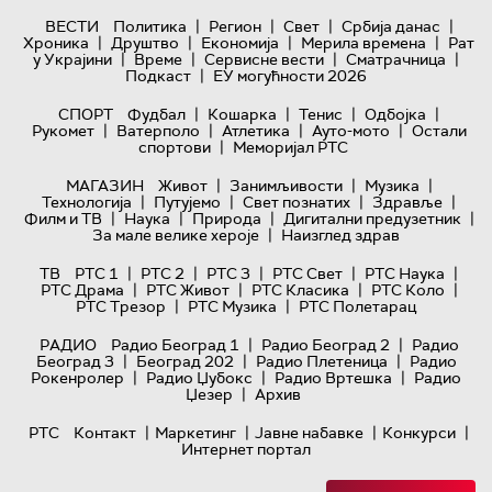
|
|
|
|
ВЕСТИ
Политика
Регион
Свет
Србија данас
|
|
|
|
Хроника
Друштво
Економија
Мерила времена
Рат
|
|
|
|
у Украјини
Време
Сервисне вести
Сматрачница
|
Подкаст
ЕУ могућности 2026
|
|
|
|
СПОРТ
Фудбал
Кошарка
Тенис
Одбојка
|
|
|
|
Рукомет
Ватерполо
Атлетика
Ауто-мото
Остали
|
спортови
Меморијал РТС
|
|
|
МАГАЗИН
Живот
Занимљивости
Музика
|
|
|
|
Технологијa
Путујемо
Свет познатих
Здравље
|
|
|
|
Филм и ТВ
Наука
Природа
Дигитални предузетник
|
За мале велике хероје
Наизглед здрав
|
|
|
|
|
ТВ
РТС 1
РТС 2
РТС 3
РТС Свет
РТС Наука
|
|
|
|
РТС Драма
РТС Живот
РТС Класика
РТС Коло
|
|
РТС Трезор
РТС Музика
РТС Полетарац
|
|
РАДИО
Радио Београд 1
Радио Београд 2
Радио
|
|
|
Београд 3
Београд 202
Радио Плетеница
Радио
|
|
|
Рокенролер
Радио Џубокс
Радио Вртешка
Радио
|
Џезер
Архив
|
|
|
|
РТС
Контакт
Маркетинг
Јавне набавке
Конкурси
Интернет портал