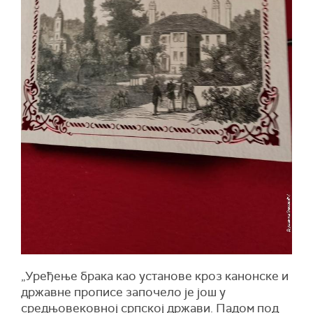
„Уређење брака као установе кроз канонске и
државне прописе започело је још у
средњовековној српској држави. Падом под