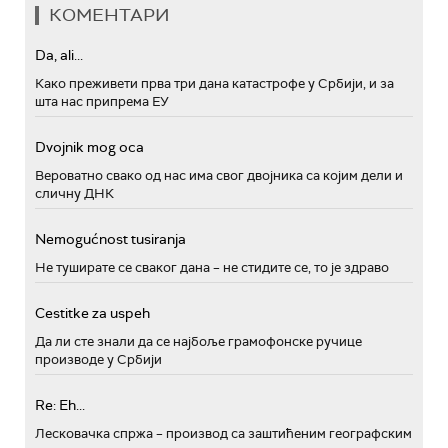
КОМЕНТАРИ
Da, ali...
Како преживети прва три дана катастрофе у Србији, и за
шта нас припрема ЕУ
Dvojnik mog oca
Вероватно свако од нас има свог двојника са којим дели и
сличну ДНК
Nemogućnost tusiranja
Не туширате се сваког дана – не стидите се, то је здраво
Cestitke za uspeh
Да ли сте знали да се најбоље грамофонске ручице
производе у Србији
Re: Eh...
Лесковачка спржа – производ са заштићеним географским