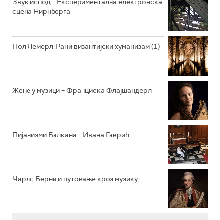
Звук испод – Експериментална електронска
сцена Нирнберга
РАДИО ВРТЕШКА
РАДИО ЏЕЗЕР
Пол Лемерл: Рани византијски хуманизам (1)
АРХИВ
Жене у музици – Франциска Флајшандерл
Пијанизми Балкана – Ивана Гаврић
Чарлс Берни и путовање кроз музику