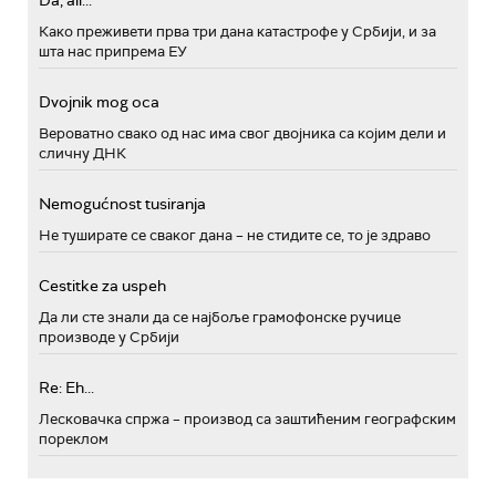
Da, ali...
Како преживети прва три дана катастрофе у Србији, и за
шта нас припрема ЕУ
Dvojnik mog oca
Вероватно свако од нас има свог двојника са којим дели и
сличну ДНК
Nemogućnost tusiranja
Не туширате се сваког дана – не стидите се, то је здраво
Cestitke za uspeh
Да ли сте знали да се најбоље грамофонске ручице
производе у Србији
Re: Eh...
Лесковачка спржа – производ са заштићеним географским
пореклом