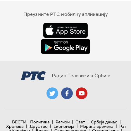
Преузмите РТС мобилну апликацију
Радио Телевизија Србије
|
|
|
|
ВЕСТИ
Политика
Регион
Свет
Србија данас
|
|
|
|
Хроника
Друштво
Економија
Мерила времена
Рат
|
|
|
|
у Украјини
Време
Сервисне вести
Сматрачница