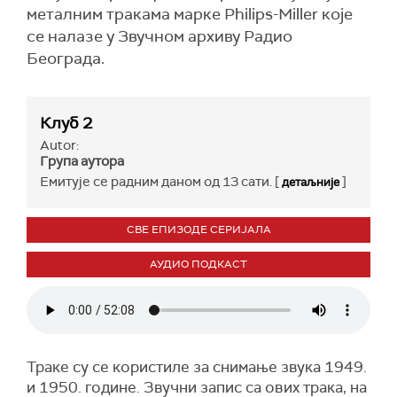
металним тракама марке Philips-Miller које
се налазе у Звучном архиву Радио
Београда.
Клуб 2
Autor:
Група аутора
Емитује се радним даном од 13 сати. [
]
детаљније
СВЕ ЕПИЗОДЕ СЕРИЈАЛА
АУДИО ПОДКАСТ
Траке су се користиле за снимање звука 1949.
и 1950. године. Звучни запис са ових трака, на