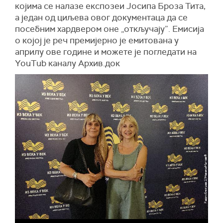
којима се налазе експозеи Јосипа Броза Тита,
а један од циљева овог документаца да се
посебним хардвером оне „откључају”. Емисија
о којој је реч премијерно је емитована у
априлу ове године и можете је погледати на
YouTub каналу Архив.док