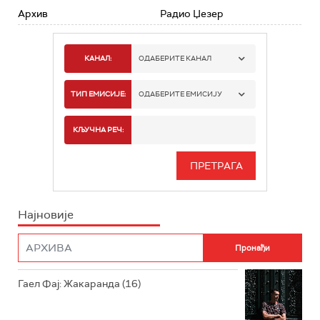
Архив
Радио Џезер
КАНАЛ:
ОДАБЕРИТЕ КАНАЛ
РАДИО БЕОГРАД 1
ТИП ЕМИСИЈЕ:
ОДАБЕРИТЕ ЕМИСИЈУ
РАДИО БЕОГРАД 2
СПОРТ
КЉУЧНА РЕЧ:
РАДИО БЕОГРАД 3
СЕРИЈА
БЕОГРАД 202
ИНФО
Најновије
РАДИО ПЛЕТЕНИЦА
ФИЛМ
РАДИО РОКЕНРОЛЕР
РАДИО ЏУБОКС
Гаел Фај: Жакаранда (16)
РАДИО ВРТЕШКА