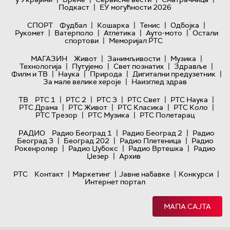
|
Подкаст
ЕУ могућности 2026
|
|
|
|
СПОРТ
Фудбал
Кошарка
Тенис
Одбојка
|
|
|
|
Рукомет
Ватерполо
Атлетика
Ауто-мото
Остали
|
спортови
Меморијал РТС
|
|
|
МАГАЗИН
Живот
Занимљивости
Музика
|
|
|
|
Технологијa
Путујемо
Свет познатих
Здравље
|
|
|
|
Филм и ТВ
Наука
Природа
Дигитални предузетник
|
За мале велике хероје
Наизглед здрав
|
|
|
|
|
ТВ
РТС 1
РТС 2
РТС 3
РТС Свет
РТС Наука
|
|
|
|
РТС Драма
РТС Живот
РТС Класика
РТС Коло
|
|
РТС Трезор
РТС Музика
РТС Полетарац
|
|
РАДИО
Радио Београд 1
Радио Београд 2
Радио
|
|
|
Београд 3
Београд 202
Радио Плетеница
Радио
|
|
|
Рокенролер
Радио Џубокс
Радио Вртешка
Радио
|
Џезер
Архив
|
|
|
|
РТС
Контакт
Маркетинг
Јавне набавке
Конкурси
Интернет портал
МАПА САЈТА