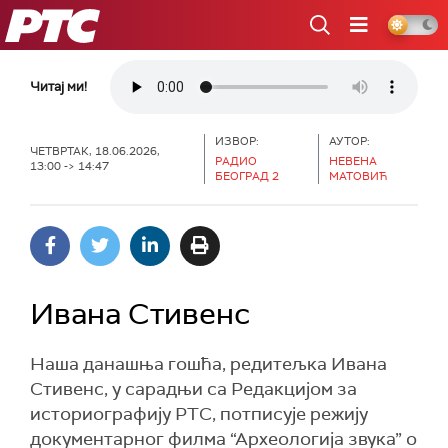
РТС
Читај ми!
ИЗВОР:
АУТОР:
ЧЕТВРТАК, 18.06.2026,
РАДИО
НЕВЕНА
13:00 -> 14:47
БЕОГРАД 2
МАТОВИЋ
Ивана Стивенс
Наша данашња гошћа, редитељка Ивана
Стивенс, у сарадњи са Редакцијом за
историографију РТС, потписује режију
документарног филма “Археологија звука” о