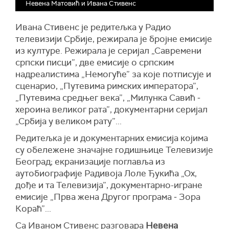
Невена Матовић и Ивана Стивенс
Ивана Стивенс је редитељка у Радио
телевизији Србије, режирала је бројне емисије
из културе. Режирала је серијал „Савремени
српски писци”, две емисије о српским
надреалистима „Немогуће” за које потписује и
сценарио, „Путевима римских императора”,
„Путевима средњег века”, „Милунка Савић ‒
хероина великог рата”, документарни серијал
„Србија у великом рату”...
Редитељка је и документарних емисија којима
су обележене значајне годишњице Телевизије
Београд; екранизације поглавља из
аутобиографије Радивоја Лоле Ђукића „Ох,
дође и та Телевизија”, документарно-игране
емисије „Прва жена Другог програма ‒ Зора
Кораћ”...
Са Иваном Стивенс разговара
Невена