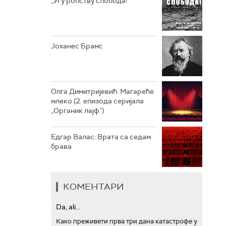
,,И у ропству слобода!“
АРХИВ
Јоханес Брамс
Олга Димитријевић: Магареће
млеко (2. епизода серијала
„Органик лајф”)
Едгар Валас: Врата са седам
брава
КОМЕНТАРИ
Da, ali...
Како преживети прва три дана катастрофе у