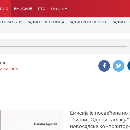
АДИО
ЕМИСИЈЕ
РТС
Остало
ЕОГРАД 202
РАДИО ПЛЕТЕНИЦА
РАДИО РОКЕНРОЛЕР
РАДИО Џ
ТОР:
А ЋИРИЦА
Емисија је посвећена но
збирци ,,Одјеци сагласја"
новосадске композитор