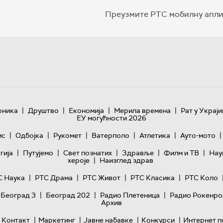
Преузмите РТС мобилну апли
|
|
|
|
оника
Друштво
Економија
Мерила времена
Рат у Украји
ЕУ могућности 2026
|
|
|
|
|
|
ис
Одбојка
Рукомет
Ватерполо
Атлетика
Ауто-мото
|
|
|
|
|
гијa
Путујемо
Свет познатих
Здравље
Филм и ТВ
Нау
|
хероје
Наизглед здрав
|
|
|
|
С Наука
РТС Драма
РТС Живот
РТС Класика
РТС Коло
|
|
|
 Београд 3
Београд 202
Радио Плетеница
Радио Рокенро
Архив
|
|
|
|
Контакт
Маркетинг
Јавне набавке
Конкурси
Интернет п