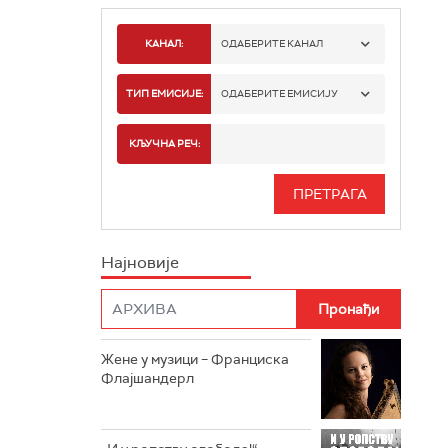
КАНАЛ:
ОДАБЕРИТЕ КАНАЛ
РАДИО БЕОГРАД 1
ТИП ЕМИСИЈЕ:
ОДАБЕРИТЕ ЕМИСИЈУ
РАДИО БЕОГРАД 2
СПОРТ
КЉУЧНА РЕЧ:
РАДИО БЕОГРАД 3
СЕРИЈА
БЕОГРАД 202
ИНФО
Најновије
РАДИО ПЛЕТЕНИЦА
ФИЛМ
РАДИО РОКЕНРОЛЕР
РАДИО ЏУБОКС
Жене у музици – Франциска
Флајшандерл
РАДИО ВРТЕШКА
РАДИО ЏЕЗЕР