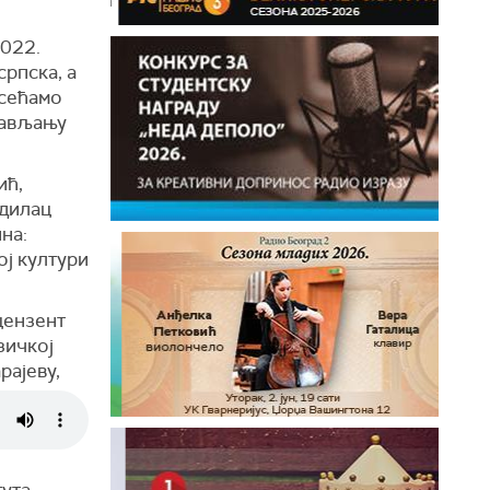
2022.
српска, а
сећамо
тављању
ић,
одилац
на:
ј култури
цензент
зичкој
рајеву,