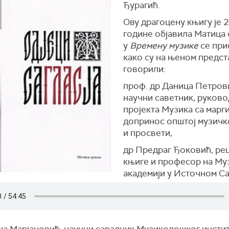
Ђурагић.
Ову драгоцену књигу је 
године објавила Матица 
у
Времену музике
се при
како су на њеном предс
говорили:
проф. др Даница Петров
научни саветник, руков
пројекта Музика са марги
допринос општој музичко
и просвети,
др Предраг Ђоковић, ре
књиге и професор на Му
академији у Источном Са