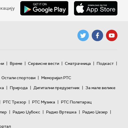
кацију
|
|
|
|
|
ни
Време
Сервисне вести
Сматрачница
Подкаст
|
Остали спортови
Меморијал РТС
|
|
|
ка
Природа
Дигитални предузетник
За мале велике
|
|
|
РТС Трезор
РТС Музика
РТС Полетарац
|
|
|
|
лер
Радио Џубокс
Радио Вртешка
Радио Џезер
ортал