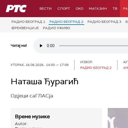
РТС
ВЕСТИ
СПОРТ
OKO
МАГАЗИН
ТВ
Р
РАДИО БЕОГРАД 1
РАДИО БЕОГРАД 2
РАДИО БЕОГРАД 3
Б
ФРЕКВЕНЦИЈЕ
РАДИО УЖИВО
Читај ми!
ИЗВОР:
АУ
УТОРАК, 16.06.2026, 14:00 -> 17:08
РАДИО БЕОГРАД 2
АН
Наташа Ђурагић
Одјеци саГЛАСја
Време музике
Autor: