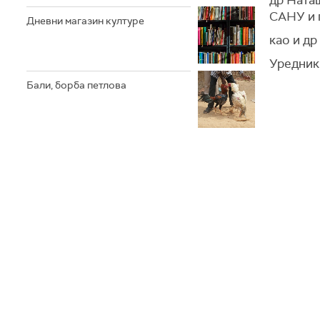
др Ната
САНУ и 
Дневни магазин културе
као и др
Уредник
Бали, борба петлова