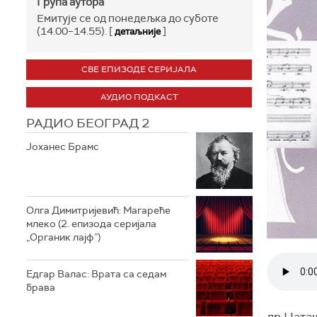
Група аутора
Емитује се од понедељка до суботе
(14.00–14.55). [
]
детаљније
СВЕ ЕПИЗОДЕ СЕРИЈАЛА
АУДИО ПОДКАСТ
РАДИО БЕОГРАД 2
Јоханес Брамс
Олга Димитријевић: Магареће
млеко (2. епизода серијала
„Органик лајф”)
Едгар Валас: Врата са седам
брава