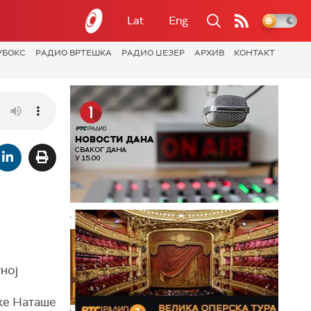
Lat
Eng
УБОКС
РАДИО ВРТЕШКА
РАДИО ЏЕЗЕР
АРХИВ
КОНТАКТ
тној
ке Наташе