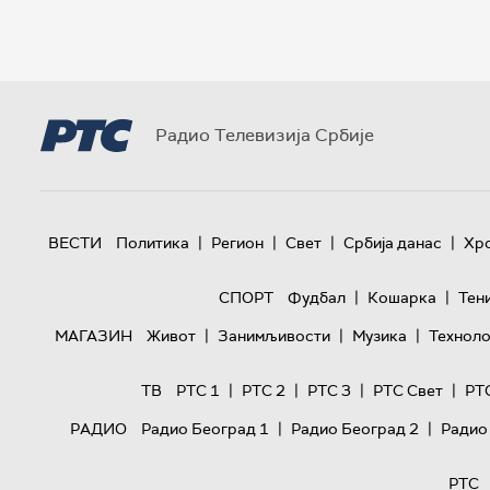
Радио Телевизија Србије
|
|
|
|
ВЕСТИ
Политика
Регион
Свет
Србија данас
Хр
|
|
СПОРТ
Фудбал
Кошарка
Тен
|
|
|
МАГАЗИН
Живот
Занимљивости
Музика
Техноло
|
|
|
|
ТВ
РТС 1
РТС 2
РТС 3
РТС Свет
РТ
|
|
РАДИО
Радио Београд 1
Радио Београд 2
Радио
РТС