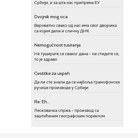
Србији, и за шта нас припрема ЕУ
Dvojnik mog oca
Вероватно свако од нас има свог двојника
са којим дели и сличну ДНК
Nemogućnost tusiranja
Не туширате се сваког дана – не стидите се,
то је здраво
Cestitke za uspeh
Да ли сте знали да се најбоље грамофонске
ручице производе у Србији
Re: Eh...
Лесковачка спржа – производ са
заштићеним географским пореклом