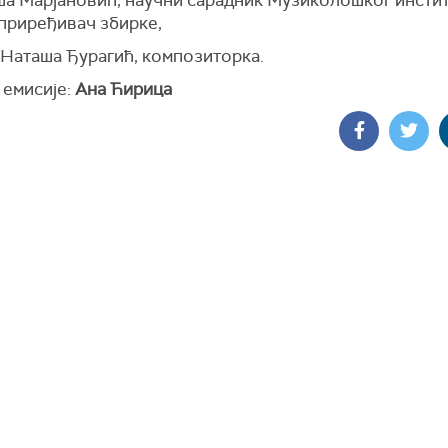
ша Марјановић, научни сарадник Музиколошког инсти
приређивач збирке,
 Наташа Ђурагић, композиторка.
 емисије:
Ана Ћирица