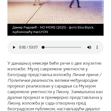
Дамир Радовић - NO MORE (2025) - фото Elsa Biyick,
љубазношћу macLYON
У данашњој емисији биће речи о две изузетне
изложбе. Музеј савремене уметности у
Београду представља изложбу
Личне приче /
Политичке реалности
, велики међународни
пројекат реализован у сарадњи са Музејом
савремене уметности у Лиону. Замишљена као
дуални пројекат и премијерно представљена у
Лиону, изложба је сада отворена пред
београдском публиком, настављајући дијалог