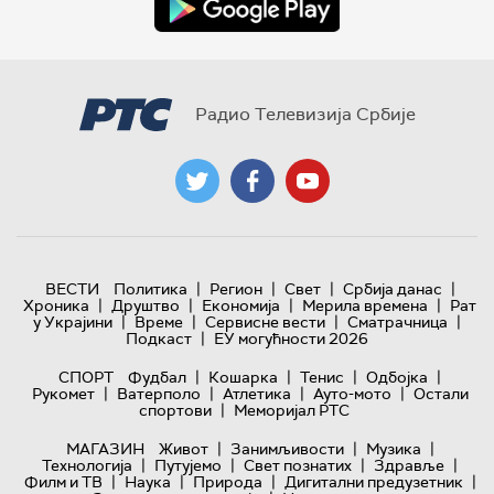
Радио Телевизија Србије
|
|
|
|
ВЕСТИ
Политика
Регион
Свет
Србија данас
|
|
|
|
Хроника
Друштво
Економија
Мерила времена
Рат
|
|
|
|
у Украјини
Време
Сервисне вести
Сматрачница
|
Подкаст
ЕУ могућности 2026
|
|
|
|
СПОРТ
Фудбал
Кошарка
Тенис
Одбојка
|
|
|
|
Рукомет
Ватерполо
Атлетика
Ауто-мото
Остали
|
спортови
Меморијал РТС
|
|
|
МАГАЗИН
Живот
Занимљивости
Музика
|
|
|
|
Технологијa
Путујемо
Свет познатих
Здравље
|
|
|
|
Филм и ТВ
Наука
Природа
Дигитални предузетник