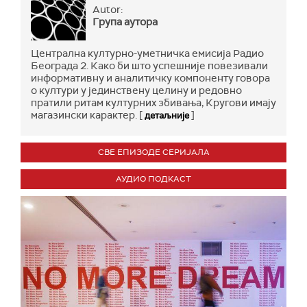
Autor:
Група аутора
Централна културно-уметничка емисија Радио
Београда 2. Како би што успешније повезивали
информативну и аналитичку компоненту говора
о култури у јединствену целину и редовно
пратили ритам културних збивања, Кругови имају
магазински карактер. [
]
детаљније
СВЕ ЕПИЗОДЕ СЕРИЈАЛА
АУДИО ПОДКАСТ