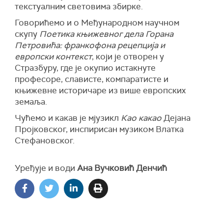
текстуалним световима збирке.
Говорићемо и о Међународном научном
скупу
Поетика књижевног дела Горана
Петровића: франкофона рецепција и
европски контекст
, који је отворен у
Стразбуру, где је окупио истакнуте
професоре, слависте, компаратисте и
књижевне историчаре из више европских
земаља.
Чућемо и какав је мјузикл
Као какао
Дејана
Пројковског, инспирисан музиком Влатка
Стефановског.
Уређује и води
Ана Вучковић Денчић