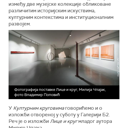
између две музејске колекције обликоване
различитим историјским искуствима,
културним контекстима и институционалним
развојем.
Фотографија поставке Лице и круг, Милија Чпајак,
фото Владимир Поповић
У
Културним круговима
говорићемо и о
изложби отвореној у суботу у Галерији Б2.
Реч је о изложби
Лице и круг
младог аутора
Милије Чпајка.