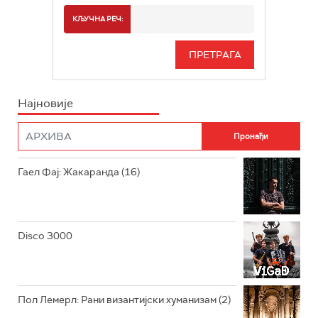
РАДИО БЕОГРАД 2
СПОРТ
КЉУЧНА РЕЧ:
РАДИО БЕОГРАД 3
СЕРИЈА
БЕОГРАД 202
ИНФО
Најновије
РАДИО ПЛЕТЕНИЦА
ФИЛМ
РАДИО РОКЕНРОЛЕР
РАДИО ЏУБОКС
Гаел Фај: Жакаранда (16)
РАДИО ВРТЕШКА
РАДИО ЏЕЗЕР
Disco 3000
АРХИВ
Пол Лемерл: Рани византијски хуманизам (2)