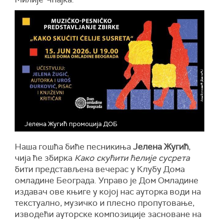
Јелена Жугић промоција ДОБ
Наша гошћа биће песникиња
Јелена Жугић
,
чија ће збирка
Како скућити ћелије сусрета
бити представљена вечерас у Клубу Дома
омладине Београда. Управо је Дом Омладине
издавач ове књиге у којој нас ауторка води на
текстуално, музичко и плесно пропутовање,
изводећи ауторске композиције засноване на