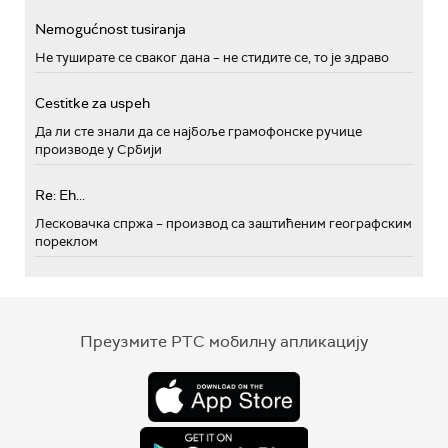
Nemogućnost tusiranja
Не туширате се сваког дана – не стидите се, то је здраво
Cestitke za uspeh
Да ли сте знали да се најбоље грамофонске ручице
производе у Србији
Re: Eh...
Лесковачка спржа – производ са заштићеним географским
пореклом
Преузмите РТС мобилну апликацију