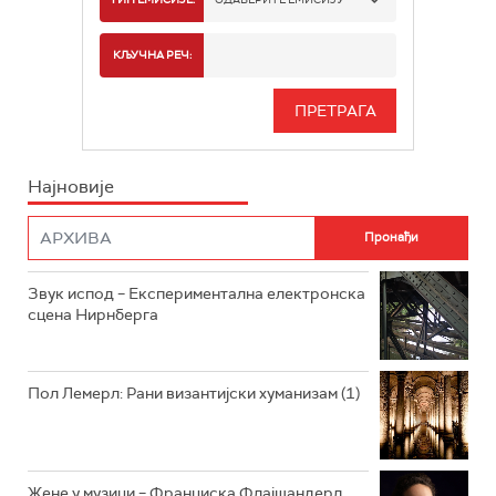
РАДИО БЕОГРАД 2
СПОРТ
КЉУЧНА РЕЧ:
РАДИО БЕОГРАД 3
СЕРИЈА
БЕОГРАД 202
ИНФО
Најновије
РАДИО ПЛЕТЕНИЦА
ФИЛМ
РАДИО РОКЕНРОЛЕР
РАДИО ЏУБОКС
Звук испод – Експериментална електронска
сцена Нирнберга
РАДИО ВРТЕШКА
РАДИО ЏЕЗЕР
Пол Лемерл: Рани византијски хуманизам (1)
АРХИВ
Жене у музици – Франциска Флајшандерл