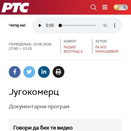
РТС
Читај ми!
ИЗВОР:
АУТОР:
ПОНЕДЕЉАК, 15.06.2026,
РАДИО
РАЈКО
17:00 -> 13:15
БЕОГРАД 2
МИЛОШЕВИЋ
Југокомерц
Документарни програм
Говори да бих те видео