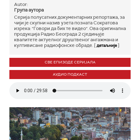
Autor:
Група аутора
Серија полусатних документарних репортажа, за
чији је скупни назив узета позната Сократова
изрека: "Говори да бих те видео". Ова оригинална
продукција Радио Београда 2 сједињује
квалитете актуелног друштвеног ангажмана и
култивисане радиофонске обраде. [
]
детаљније
СВЕ ЕПИЗОДЕ СЕРИЈАЛА
АУДИО ПОДКАСТ