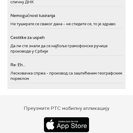
сличну ДНК
Nemogućnost tusiranja
Не туширате се сваког дана – не стидите се, то је здраво
Cestitke za uspeh
Да ли сте знали да се најбоље грамофонске ручице
производе у Србији
Re: Eh...
Лесковачка спржа – производ са заштићеним географским
пореклом
Преузмите РТС мобилну апликацију