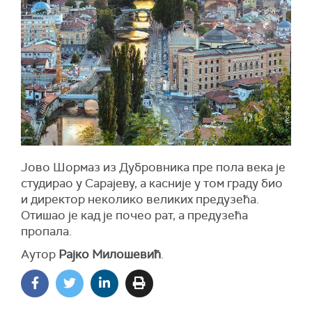
Јово Шормаз из Дубровника пре пола века је
студирао у Сарајеву, а касније у том граду био
и директор неколико великих предузећа.
Отишао је кад је почео рат, а предузећа
пропала.
Aутор
Рајко Милошевић
.