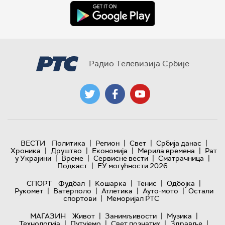
Радио Телевизија Србије
|
|
|
|
ВЕСТИ
Политика
Регион
Свет
Србија данас
|
|
|
|
Хроника
Друштво
Економија
Мерила времена
Рат
|
|
|
|
у Украјини
Време
Сервисне вести
Сматрачница
|
Подкаст
ЕУ могућности 2026
|
|
|
|
СПОРТ
Фудбал
Кошарка
Тенис
Одбојка
|
|
|
|
Рукомет
Ватерполо
Атлетика
Ауто-мото
Остали
|
спортови
Меморијал РТС
|
|
|
МАГАЗИН
Живот
Занимљивости
Музика
|
|
|
|
Технологијa
Путујемо
Свет познатих
Здравље