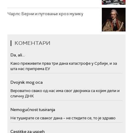
Чарлс Берни и путовање кроз музику
КОМЕНТАРИ
Da, ali...
Како преживети прва три дана катастрофе у Србији, и за
шта нас припрема ЕУ
Dvojnik mog oca
Вероватно свако од нас има свог двојника са којим дели и
сличну ДНК
Nemogućnost tusiranja
Не туширате се сваког дана – не стидите се, то је здраво
Cestitke za uspeh