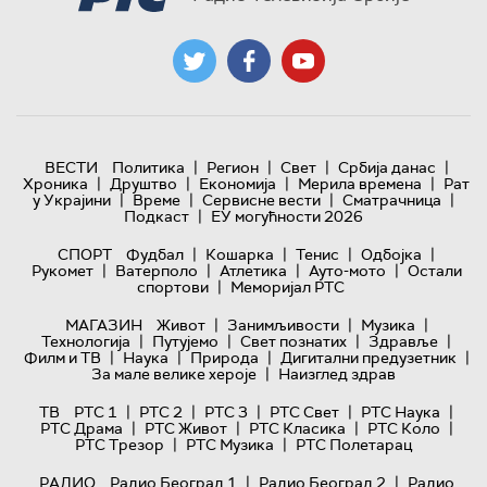
|
|
|
|
ВЕСТИ
Политика
Регион
Свет
Србија данас
|
|
|
|
Хроника
Друштво
Економија
Мерила времена
Рат
|
|
|
|
у Украјини
Време
Сервисне вести
Сматрачница
|
Подкаст
ЕУ могућности 2026
|
|
|
|
СПОРТ
Фудбал
Кошарка
Тенис
Одбојка
|
|
|
|
Рукомет
Ватерполо
Атлетика
Ауто-мото
Остали
|
спортови
Меморијал РТС
|
|
|
МАГАЗИН
Живот
Занимљивости
Музика
|
|
|
|
Технологијa
Путујемо
Свет познатих
Здравље
|
|
|
|
Филм и ТВ
Наука
Природа
Дигитални предузетник
|
За мале велике хероје
Наизглед здрав
|
|
|
|
|
ТВ
РТС 1
РТС 2
РТС 3
РТС Свет
РТС Наука
|
|
|
|
РТС Драма
РТС Живот
РТС Класика
РТС Коло
|
|
РТС Трезор
РТС Музика
РТС Полетарац
|
|
РАДИО
Радио Београд 1
Радио Београд 2
Радио