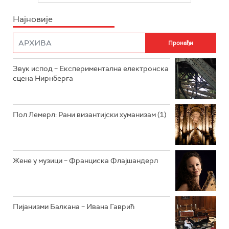
ИНФО
Најновије
РАДИО ПЛЕТЕНИЦА
ФИЛМ
РАДИО РОКЕНРОЛЕР
РАДИО ЏУБОКС
Звук испод – Експериментална електронска
сцена Нирнберга
РАДИО ВРТЕШКА
РАДИО ЏЕЗЕР
Пол Лемерл: Рани византијски хуманизам (1)
АРХИВ
Жене у музици – Франциска Флајшандерл
Пијанизми Балкана – Ивана Гаврић