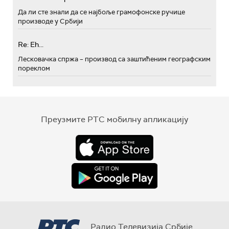
Да ли сте знали да се најбоље грамофонске ручице
производе у Србији
Re: Eh...
Лесковачка спржа – производ са заштићеним географским
пореклом
Преузмите РТС мобилну апликацију
Радио Телевизија Србије