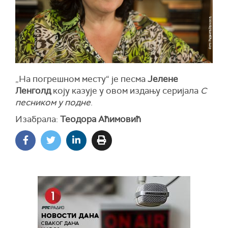
„На погрешном месту“ је песма
Јелене
Ленголд
коју казује у овом издању серијала
С
песником у подне
.
Изабрала:
Теодора Аћимовић