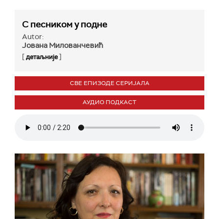
С песником у подне
Autor:
Јована Милованчевић
[
]
детаљније
СВЕ ЕПИЗОДЕ СЕРИЈАЛА
АУДИО ПОДКАСТ