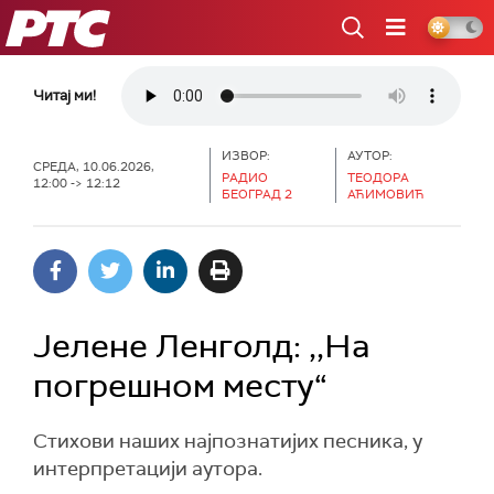
РТС
Читај ми!
ИЗВОР:
АУТОР:
СРЕДА, 10.06.2026,
РАДИО
ТЕОДОРА
12:00 -> 12:12
БЕОГРАД 2
АЋИМОВИЋ
Јелене Ленголд: ,,На
погрешном месту“
Стихови наших најпознатијих песника, у
интерпретацији аутора.