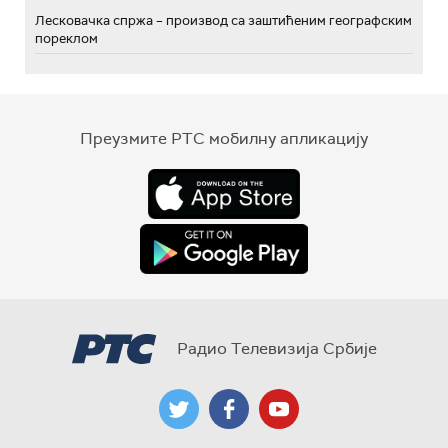
Лесковачка спржа – производ са заштићеним географским
пореклом
Преузмите РТС мобилну апликацију
Радио Телевизија Србије