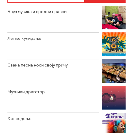
РАДИО ЏУБОКС
Блуз музика и сродни правци
РАДИО ВРТЕШКА
РАДИО ЏЕЗЕР
Летње кулирање
АРХИВ
Свака песма носи своју причу
Музички драгстор
Хит недеље