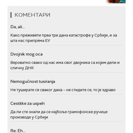
КОМЕНТАРИ
Da, ali...
Како преживети прва три дана катастрофе у Србији, и за
шта нас припрема ЕУ
Dvojnik mog oca
Вероватно свако од нас има свог двојника са којим дели и
сличну ДНК
Nemogućnost tusiranja
Не туширате се сваког дана – не стидите се, то је здраво
Cestitke za uspeh
Да ли сте знали да се најбоље грамофонске ручице
производе у Србији
Re: Eh...