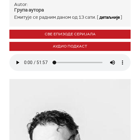
Autor:
Група аутора
Емитује се радним даном од 13 сати. [
]
детаљније
СВЕ ЕПИЗОДЕ СЕРИЈАЛА
АУДИО ПОДКАСТ