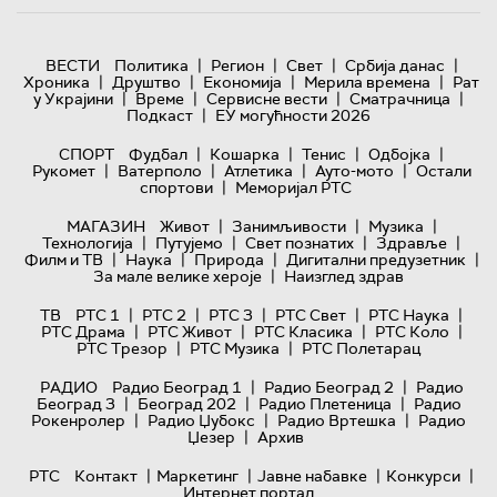
|
|
|
|
ВЕСТИ
Политика
Регион
Свет
Србија данас
|
|
|
|
Хроника
Друштво
Економија
Мерила времена
Рат
|
|
|
|
у Украјини
Време
Сервисне вести
Сматрачница
|
Подкаст
ЕУ могућности 2026
|
|
|
|
СПОРТ
Фудбал
Кошарка
Тенис
Одбојка
|
|
|
|
Рукомет
Ватерполо
Атлетика
Ауто-мото
Остали
|
спортови
Меморијал РТС
|
|
|
МАГАЗИН
Живот
Занимљивости
Музика
|
|
|
|
Технологијa
Путујемо
Свет познатих
Здравље
|
|
|
|
Филм и ТВ
Наука
Природа
Дигитални предузетник
|
За мале велике хероје
Наизглед здрав
|
|
|
|
|
ТВ
РТС 1
РТС 2
РТС 3
РТС Свет
РТС Наука
|
|
|
|
РТС Драма
РТС Живот
РТС Класика
РТС Коло
|
|
РТС Трезор
РТС Музика
РТС Полетарац
|
|
РАДИО
Радио Београд 1
Радио Београд 2
Радио
|
|
|
Београд 3
Београд 202
Радио Плетеница
Радио
|
|
|
Рокенролер
Радио Џубокс
Радио Вртешка
Радио
|
Џезер
Архив
|
|
|
|
РТС
Контакт
Маркетинг
Јавне набавке
Конкурси
Интернет портал