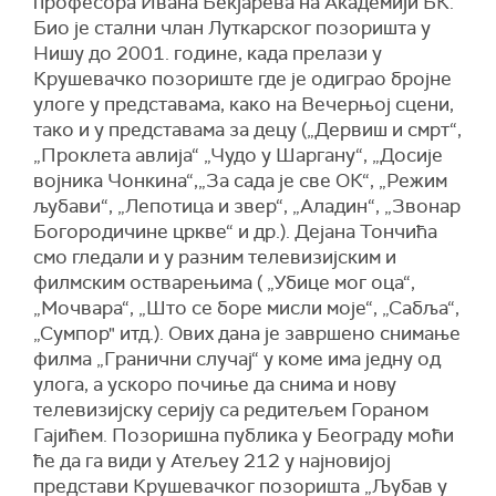
професора Ивана Бекјарева на Академији БК.
Био је стални члан Луткарског позоришта у
Нишу до 2001. године, када прелази у
Крушевачко позориште где је одиграо бројне
улоге у представама, како на Вечерњој сцени,
тако и у представама за децу („Дервиш и смрт“,
„Проклета авлија“ „Чудо у Шаргану“, „Досије
војника Чонкина“,„За сада је све ОК“, „Режим
љубави“, „Лепотица и звер“, „Аладин“, „Звонар
Богородичине цркве“ и др.). Дејана Тончића
смо гледали и у разним телевизијским и
филмским остварењима ( „Убице мог оца“,
„Мочвара“, „Што се боре мисли моје“, „Сабља“,
„Сумпор" итд.). Ових дана је завршено снимање
филма „Гранични случај“ у коме има једну од
улога, а ускоро почиње да снима и нову
телевизијску серију са редитељем Гораном
Гајићем. Позоришна публика у Београду моћи
ће да га види у Атељеу 212 у најновијој
представи Крушевачког позоришта „Љубав у