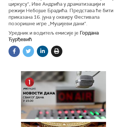
циркусу“, Иве Андрића у драматизацији и
режији Небојше Брадића. Представа ће бити
приказана 16. јуна у оквиру Фестивала
позоришне игре „Муцијеви дани“.
Уредник и водитељ емисије је
Гордана
Ђурђевић