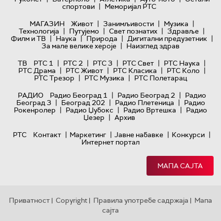
|
спортови
Меморијал РТС
|
|
|
МАГАЗИН
Живот
Занимљивости
Музика
|
|
|
|
Технологијa
Путујемо
Свет познатих
Здравље
|
|
|
|
Филм и ТВ
Наука
Природа
Дигитални предузетник
|
За мале велике хероје
Наизглед здрав
|
|
|
|
|
ТВ
РТС 1
РТС 2
РТС 3
РТС Свет
РТС Наука
|
|
|
|
РТС Драма
РТС Живот
РТС Класика
РТС Коло
|
|
РТС Трезор
РТС Музика
РТС Полетарац
|
|
РАДИО
Радио Београд 1
Радио Београд 2
Радио
|
|
|
Београд 3
Београд 202
Радио Плетеница
Радио
|
|
|
Рокенролер
Радио Џубокс
Радио Вртешка
Радио
|
Џезер
Архив
|
|
|
|
РТС
Контакт
Маркетинг
Јавне набавке
Конкурси
Интернет портал
МАПА САЈТА
Приватност
Copyright
Правила употребе садржаја
Мапа
|
|
|
сајта