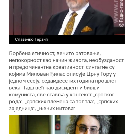
Славенко Терзић
Борбена етичност, вечито ратовање,
непокорност као начин живота, необузданост
и предоминантна креативност, синтагме су
којима Милован Ђилас описује Црну Гору у
једном есеју, седамдесетих година прошлог
века. Тада већ као дисидент и бивши
комуниста, све ставља у контекст „српског
рода", „српских племена са тог тла", „српских
заједница", „њених митова".