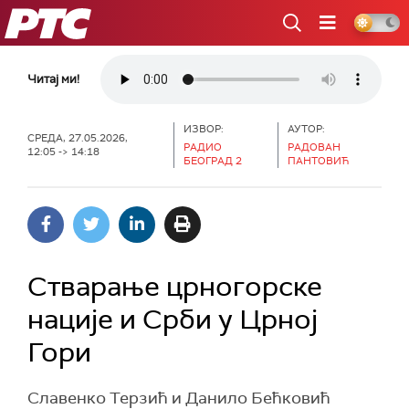
РТС
Читај ми!
ИЗВОР:
АУТОР:
СРЕДА, 27.05.2026,
РАДИО
РАДОВАН
12:05 -> 14:18
БЕОГРАД 2
ПАНТОВИЋ
Стварање црногорске
нације и Срби у Црној
Гори
Славенко Терзић и Данило Бећковић