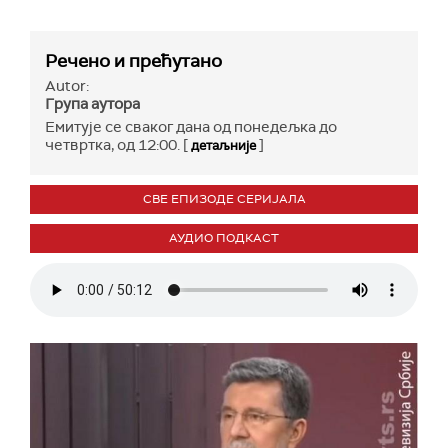
Речено и прећутано
Autor:
Група аутора
Емитује се сваког дана од понедељка до
четвртка, од 12:00. [
]
детаљније
СВЕ ЕПИЗОДЕ СЕРИЈАЛА
АУДИО ПОДКАСТ