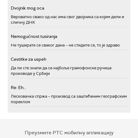
Dvojnik mog oca
Вероватно свако од нас има свог двојника са којим дели и
сличну ДНК
Nemogućnost tusiranja
Не туширате се сваког дана – не стидите се, то је здраво
Cestitke za uspeh
Да ли сте знали да се најбоље грамофонске ручице
производе у Србији
Re: Eh...
Лесковачка спржа – производ са заштићеним географским
пореклом
Преузмите РТС мобилну апликацију