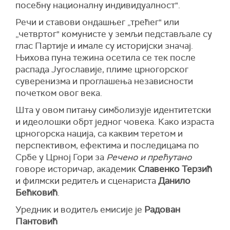
посебну националну индивидуалност".
Речи и ставови ондашњег „трећег" или
„четвртог" комунисте у земљи педстављале су
глас Партије и имале су историјски значај.
Њихова пуна тежина осетила се тек после
распада Југославије, плиме црногорског
суверенизма и проглашења независности
почетком овог века.
Шта у овом питању симболизује идентитетски
и идеолошки обрт једног човека. Како израста
црногорска нација, са каквим теретом и
перспективом, ефектима и последицама по
Србе у Црној Гори за
Речено и прећутано
говоре историчар, академик
Славенко Терзић
и филмски редитељ и сценариста
Данило
Бећковић
.
Уредник и водитељ емисије је
Радован
Пантовић