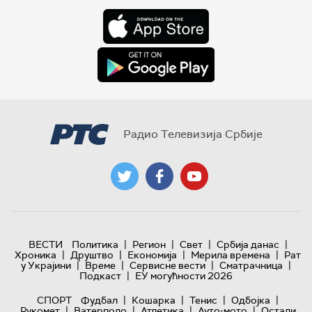
Радио Телевизија Србије
|
|
|
|
ВЕСТИ
Политика
Регион
Свет
Србија данас
|
|
|
|
Хроника
Друштво
Економија
Мерила времена
Рат
|
|
|
|
у Украјини
Време
Сервисне вести
Сматрачница
|
Подкаст
ЕУ могућности 2026
|
|
|
|
СПОРТ
Фудбал
Кошарка
Тенис
Одбојка
|
|
|
|
Рукомет
Ватерполо
Атлетика
Ауто-мото
Остали