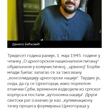
Данило Бећковић
Тридесет година раније, 1. маја 1945. године у
чланку „О црногорском националном питању"
објављеном у комунистичкој, „црвеној" Борби
млади Ђилас залагао се за такозвану
„консолидацију црногорске нације". Тврдио је,
онда, да су се Црногорци, иако пореклом
етнички Срби, временом издвојили из српског
корпуса и постали „аутономна нација". Други
светски рат означио је као „кулминациону
тачку процеса формирања Црногораца у