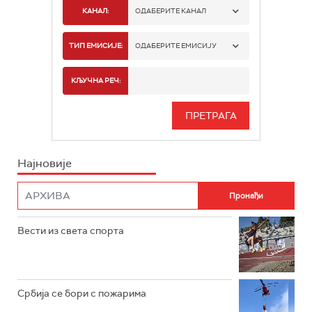
КАНАЛ:
ОДАБЕРИТЕ КАНАЛ
РАДИО БЕОГРАД 1
ТИП ЕМИСИЈЕ:
ОДАБЕРИТЕ ЕМИСИЈУ
РАДИО БЕОГРАД 2
СПОРТ
КЉУЧНА РЕЧ:
РАДИО БЕОГРАД 3
СЕРИЈА
БЕОГРАД 202
ИНФО
Најновије
РАДИО ПЛЕТЕНИЦА
ФИЛМ
РАДИО РОКЕНРОЛЕР
РАДИО ЏУБОКС
Вести из света спорта
РАДИО ВРТЕШКА
РАДИО ЏЕЗЕР
Србија се бори с пожарима