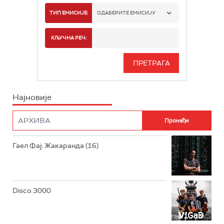
РАДИО БЕОГРАД 1
ТИП ЕМИСИЈЕ:
ОДАБЕРИТЕ ЕМИСИЈУ
РАДИО БЕОГРАД 2
СПОРТ
КЉУЧНА РЕЧ:
РАДИО БЕОГРАД 3
СЕРИЈА
БЕОГРАД 202
ИНФО
Најновије
РАДИО ПЛЕТЕНИЦА
ФИЛМ
РАДИО РОКЕНРОЛЕР
РАДИО ЏУБОКС
Гаел Фај: Жакаранда (16)
РАДИО ВРТЕШКА
РАДИО ЏЕЗЕР
Disco 3000
АРХИВ