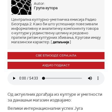
Autor:
Група аутора
Централна културно-уметничка емисија Радио
Београда 2. Како би што успешније повезивали
информативну и аналитичку компоненту говора
о култури у јединствену целину и редовно
пратили ритам културних збивања, Кругови имају
магазински карактер. [
]
детаљније
СВЕ ЕПИЗОДЕ СЕРИЈАЛА
АУДИО ПОДКАСТ
Од актуелних догађаја из културе и уметности
за данашњи магазин издвајамо:
Велики интернационални успех Југа