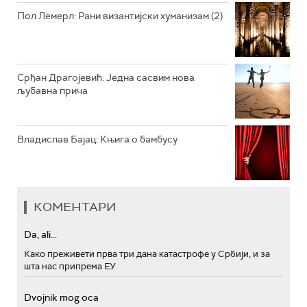
Пол Лемерл: Рани византијски хуманизам (2)
Срђан Драгојевић: Једна сасвим нова
љубавна прича
Владислав Бајац: Књига о бамбусу
КОМЕНТАРИ
Da, ali...
Како преживети прва три дана катастрофе у Србији, и за
шта нас припрема ЕУ
Dvojnik mog oca