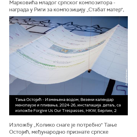
Марковића младог српског композитора -
награда у Риги за композицију „Стабат матер",
Тања Остојић - Измењена водом, Везени календар
менопаузе и пливања, 2024-26, инсталација. детаљ, са
изложбе Forgive Us Our Trespasses, HKW, Берлин, 2
Изложбу „Колико снаге је потребно" Тање
Остојић, међународно признате српске