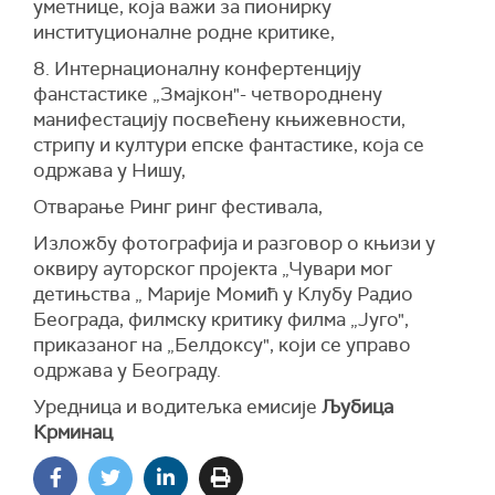
уметнице, која важи за пионирку
институционалне родне критике,
8. Интернационалну конфертенцију
фанстастике „Змајкон"- четвороднену
манифестацију посвећену књижевности,
стрипу и култури епске фантастике, која се
одржава у Нишу,
Отварање Ринг ринг фестивала,
Изложбу фотографија и разговор о књизи у
оквиру ауторског пројекта „Чувари мог
детињства „ Марије Момић у Клубу Радио
Београда, филмску критику филма „Југо",
приказаног на „Белдоксу", који се управо
одржава у Београду.
Уредница и водитељка емисије
Љубица
Крминац