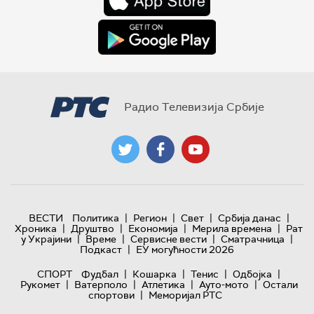
Радио Телевизија Србије
|
|
|
|
ВЕСТИ
Политика
Регион
Свет
Србија данас
|
|
|
|
Хроника
Друштво
Економија
Мерила времена
Рат
|
|
|
|
у Украјини
Време
Сервисне вести
Сматрачница
|
Подкаст
ЕУ могућности 2026
|
|
|
|
СПОРТ
Фудбал
Кошарка
Тенис
Одбојка
|
|
|
|
Рукомет
Ватерполо
Атлетика
Ауто-мото
Остали
|
спортови
Меморијал РТС