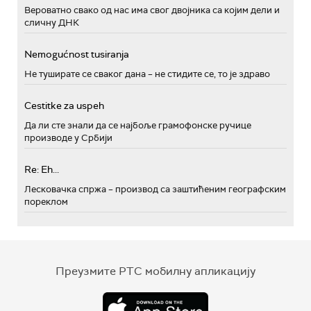
Вероватно свако од нас има свог двојника са којим дели и
сличну ДНК
Nemogućnost tusiranja
Не туширате се сваког дана – не стидите се, то је здраво
Cestitke za uspeh
Да ли сте знали да се најбоље грамофонске ручице
производе у Србији
Re: Eh...
Лесковачка спржа – производ са заштићеним географским
пореклом
Преузмите РТС мобилну апликацију