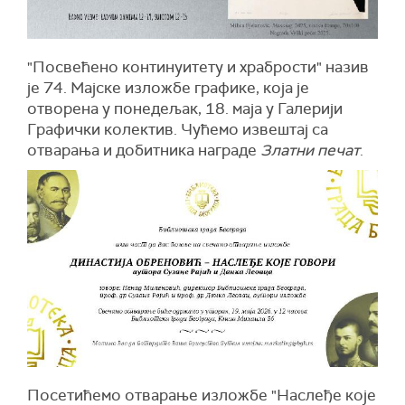
"Посвећено континуитету и храбрости" назив
је 74. Мајске изложбе графике, која је
отворена у понедељак, 18. маја у Галерији
Графички колектив. Чућемо извештај са
отварања и добитника награде
Златни печат
.
Посетићемо отварање изложбе "Наслеђе које