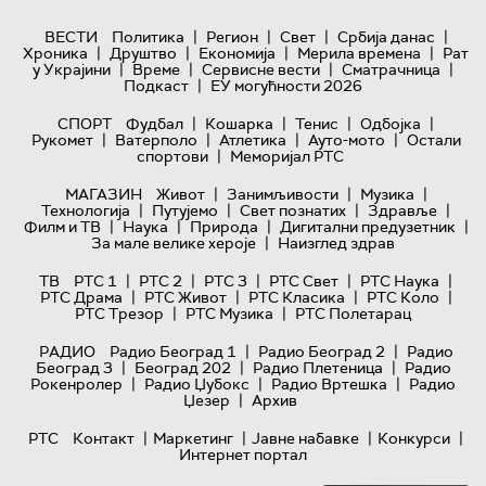
|
|
|
|
ВЕСТИ
Политика
Регион
Свет
Србија данас
|
|
|
|
Хроника
Друштво
Економија
Мерила времена
Рат
|
|
|
|
у Украјини
Време
Сервисне вести
Сматрачница
|
Подкаст
ЕУ могућности 2026
|
|
|
|
СПОРТ
Фудбал
Кошарка
Тенис
Одбојка
|
|
|
|
Рукомет
Ватерполо
Атлетика
Ауто-мото
Остали
|
спортови
Меморијал РТС
|
|
|
МАГАЗИН
Живот
Занимљивости
Музика
|
|
|
|
Технологијa
Путујемо
Свет познатих
Здравље
|
|
|
|
Филм и ТВ
Наука
Природа
Дигитални предузетник
|
За мале велике хероје
Наизглед здрав
|
|
|
|
|
ТВ
РТС 1
РТС 2
РТС 3
РТС Свет
РТС Наука
|
|
|
|
РТС Драма
РТС Живот
РТС Класика
РТС Коло
|
|
РТС Трезор
РТС Музика
РТС Полетарац
|
|
РАДИО
Радио Београд 1
Радио Београд 2
Радио
|
|
|
Београд 3
Београд 202
Радио Плетеница
Радио
|
|
|
Рокенролер
Радио Џубокс
Радио Вртешка
Радио
|
Џезер
Архив
|
|
|
|
РТС
Контакт
Маркетинг
Јавне набавке
Конкурси
Интернет портал