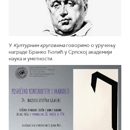
У
Културним круговима
говоримо о уручењу
награде Бранко Ћопић у Српској академији
наука и уметности.