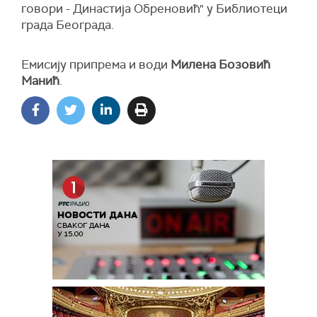
говори - Династија Обреновић" у Библиотеци
града Београда.
Емисију припрема и води
Милена Бозовић
Манић
.