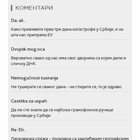
КОМЕНТАРИ
Da, ali...
Како преживети прва три дана катастрофе у Србији, и за
шта нас припрема ЕУ
Dvojnik mog oca
Вероватно свако од нас има свог двојника са којим дели и
сличну ДНК
Nemogućnost tusiranja
Не туширате се сваког дана – не стидите се, то је здраво
Cestitke za uspeh
Да ли сте знали да се најбоље грамофонске ручице
производе у Србији
Re: Eh...
Лесковачка спржа – производ са заштићеним географским