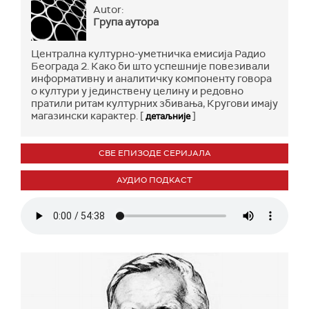
Autor:
Група аутора
Централна културно-уметничка емисија Радио
Београда 2. Како би што успешније повезивали
информативну и аналитичку компоненту говора
о култури у јединствену целину и редовно
пратили ритам културних збивања, Кругови имају
магазински карактер. [
]
детаљније
СВЕ ЕПИЗОДЕ СЕРИЈАЛА
АУДИО ПОДКАСТ