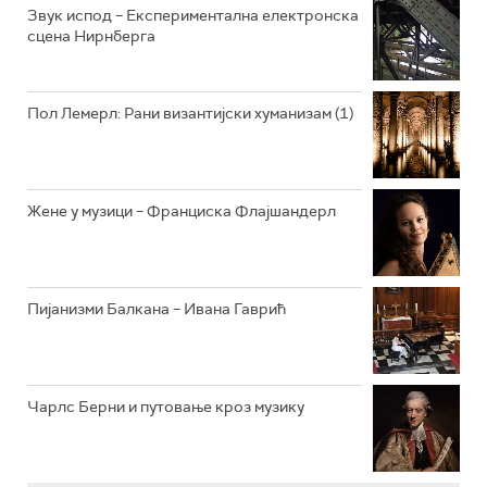
РАДИО ЏУБОКС
Звук испод – Експериментална електронска
сцена Нирнберга
РАДИО ВРТЕШКА
РАДИО ЏЕЗЕР
Пол Лемерл: Рани византијски хуманизам (1)
АРХИВ
Жене у музици – Франциска Флајшандерл
Пијанизми Балкана – Ивана Гаврић
Чарлс Берни и путовање кроз музику