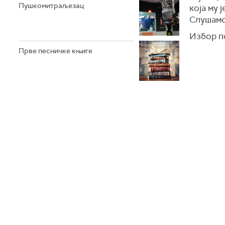
Пушкомитраљезац
која му 
Слушамо 
Избор п
Прве песничке књиге