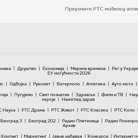
Преузмите РТС мобилну апли
|
|
|
|
оника
Друштво
Економија
Мерила времена
Рат у Украји
ЕУ могућности 2026
|
|
|
|
|
|
ис
Одбојка
Рукомет
Ватерполо
Атлетика
Ауто-мото
|
|
|
|
|
гијa
Путујемо
Свет познатих
Здравље
Филм и ТВ
Нау
|
хероје
Наизглед здрав
|
|
|
|
С Наука
РТС Драма
РТС Живот
РТС Класика
РТС Коло
|
|
|
 Београд 3
Београд 202
Радио Плетеница
Радио Рокенро
Архив
|
|
|
|
Контакт
Маркетинг
Јавне набавке
Конкурси
Интернет п