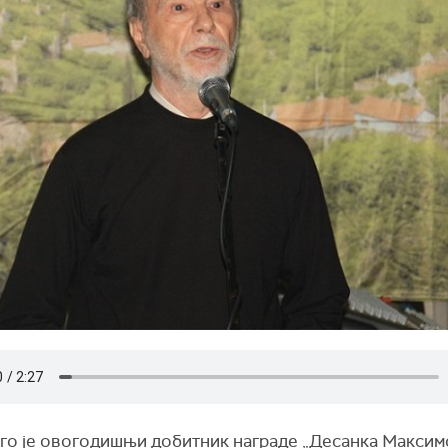
ого је овогодишњи добитник награде „Десанка Максим