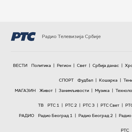
Радио Телевизија Србије
|
|
|
|
ВЕСТИ
Политика
Регион
Свет
Србија данас
Хр
|
|
СПОРТ
Фудбал
Кошарка
Тен
|
|
|
МАГАЗИН
Живот
Занимљивости
Музика
Техноло
|
|
|
|
ТВ
РТС 1
РТС 2
РТС 3
РТС Свет
РТ
|
|
РАДИО
Радио Београд 1
Радио Београд 2
Радио
РТС