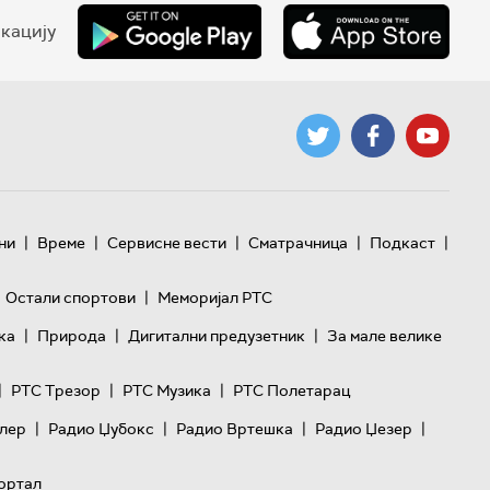
кацију
|
|
|
|
|
ни
Време
Сервисне вести
Сматрачница
Подкаст
|
Остали спортови
Меморијал РТС
|
|
|
ка
Природа
Дигитални предузетник
За мале велике
|
|
|
РТС Трезор
РТС Музика
РТС Полетарац
|
|
|
|
лер
Радио Џубокс
Радио Вртешка
Радио Џезер
ортал