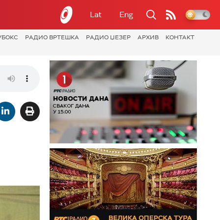
Lat
Eng
УБОКС
РАДИО ВРТЕШКА
РАДИО ЏЕЗЕР
АРХИВ
КОНТАКТ