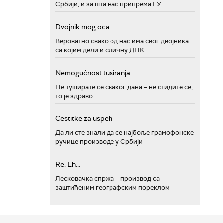
Србији, и за шта нас припрема ЕУ
Dvojnik mog oca
Вероватно свако од нас има свог двојника
са којим дели и сличну ДНК
Nemogućnost tusiranja
Не туширате се сваког дана – не стидите се,
то је здраво
Cestitke za uspeh
Да ли сте знали да се најбоље грамофонске
ручице производе у Србији
Re: Eh...
Лесковачка спржа – производ са
заштићеним географским пореклом