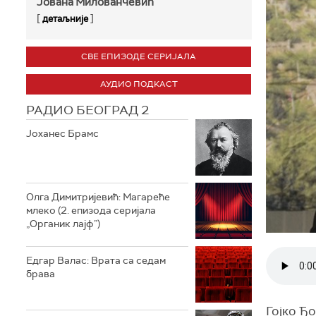
Јована Милованчевић
[
]
детаљније
СВЕ ЕПИЗОДЕ СЕРИЈАЛА
АУДИО ПОДКАСТ
РАДИО БЕОГРАД 2
Јоханес Брамс
Олга Димитријевић: Магареће
млеко (2. епизода серијала
„Органик лајф”)
Едгар Валас: Врата са седам
брава
Гојко Ђ