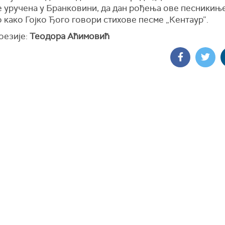
је уручена у Бранковини, да дан рођења ове песникиње
како Гојко Ђого говори стихове песме „Кентаур”.
оезије:
Теодора Аћимовић