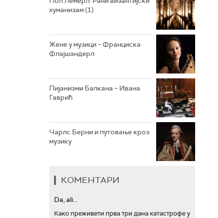
Пол Лемерл: Рани византијски
хуманизам (1)
АРХИВ
Жене у музици – Франциска
Флајшандерл
Пијанизми Балкана – Ивана
Гаврић
Чарлс Берни и путовање кроз
музику
КОМЕНТАРИ
Da, ali...
Како преживети прва три дана катастрофе у