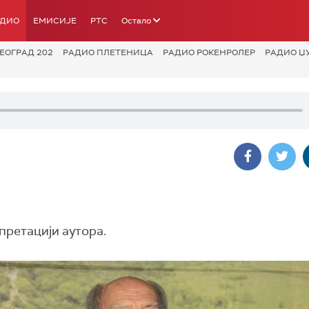
АДИО
ЕМИСИЈЕ
РТС
Остало
ЕОГРАД 202
РАДИО ПЛЕТЕНИЦА
РАДИО РОКЕНРОЛЕР
РАДИО Џ
претацији аутора.