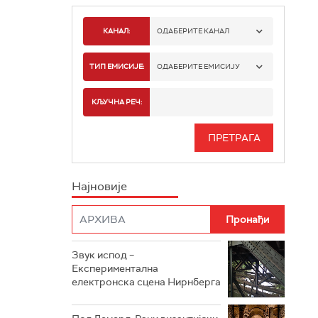
КАНАЛ:
ОДАБЕРИТЕ КАНАЛ
РАДИО БЕОГРАД 1
ТИП ЕМИСИЈЕ:
ОДАБЕРИТЕ ЕМИСИЈУ
РАДИО БЕОГРАД 2
СПОРТ
КЉУЧНА РЕЧ:
РАДИО БЕОГРАД 3
СЕРИЈА
БЕОГРАД 202
ИНФО
Најновије
РАДИО ПЛЕТЕНИЦА
ФИЛМ
РАДИО РОКЕНРОЛЕР
РАДИО ЏУБОКС
Звук испод –
Експериментална
РАДИО ВРТЕШКА
електронска сцена Нирнберга
РАДИО ЏЕЗЕР