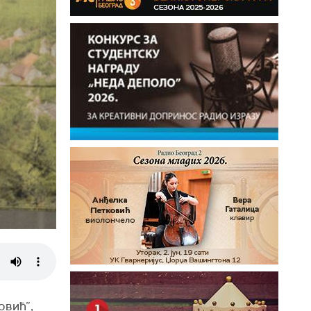
овић”,