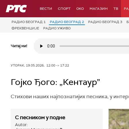
РТС
ВЕСТИ
СПОРТ
OKO
МАГАЗИН
ТВ
Р
РАДИО БЕОГРАД 1
РАДИО БЕОГРАД 2
РАДИО БЕОГРАД 3
Б
ФРЕКВЕНЦИЈЕ
РАДИО УЖИВО
Читај ми!
УТОРАК, 19.05.2026, 12:00 -> 17:22
Гојко Ђого: „Кентаур”
Стихови наших најпознатијих песника, у интер
С песником у подне
Autor: