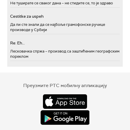
Не туширате се сваког дана – не стидите се, то је здраво
Cestitke za uspeh
Да ли сте знали да се најбоље грамофонске ручице
производе у Србији
Re: Eh...
Лесковачка спржа – производ са заштићеним географским
пореклом
Преузмите РТС мобилну апликацију