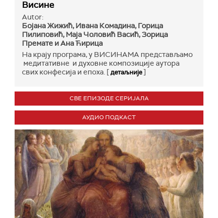
Висине
Autor:
Бојана Жижић, Ивана Комадина, Горица
Пилиповић, Маја Чоловић Васић, Зорица
Премате и Ана Ћирица
На крају програма, у ВИСИНАМА представљамо
медитативне и духовне композиције аутора
свих конфесија и епоха. [
]
детаљније
СВЕ ЕПИЗОДЕ СЕРИЈАЛА
АУДИО ПОДКАСТ