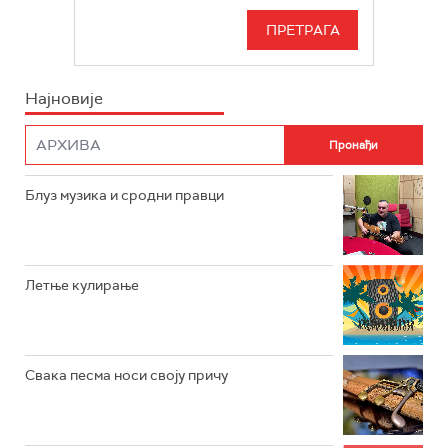
РАДИО БЕОГРАД 3
СЕРИЈА
БЕОГРАД 202
ИНФО
Најновије
РАДИО ПЛЕТЕНИЦА
ФИЛМ
РАДИО РОКЕНРОЛЕР
РАДИО ЏУБОКС
Блуз музика и сродни правци
РАДИО ВРТЕШКА
РАДИО ЏЕЗЕР
Летње кулирање
АРХИВ
Свака песма носи своју причу