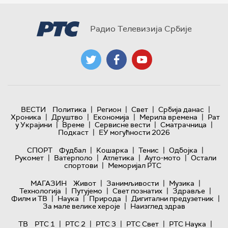
Радио Телевизија Србије
|
|
|
|
ВЕСТИ
Политика
Регион
Свет
Србија данас
|
|
|
|
Хроника
Друштво
Економија
Мерила времена
Рат
|
|
|
|
у Украјини
Време
Сервисне вести
Сматрачница
|
Подкаст
ЕУ могућности 2026
|
|
|
|
СПОРТ
Фудбал
Кошарка
Тенис
Одбојка
|
|
|
|
Рукомет
Ватерполо
Атлетика
Ауто-мото
Остали
|
спортови
Меморијал РТС
|
|
|
МАГАЗИН
Живот
Занимљивости
Музика
|
|
|
|
Технологијa
Путујемо
Свет познатих
Здравље
|
|
|
|
Филм и ТВ
Наука
Природа
Дигитални предузетник
|
За мале велике хероје
Наизглед здрав
|
|
|
|
|
ТВ
РТС 1
РТС 2
РТС 3
РТС Свет
РТС Наука