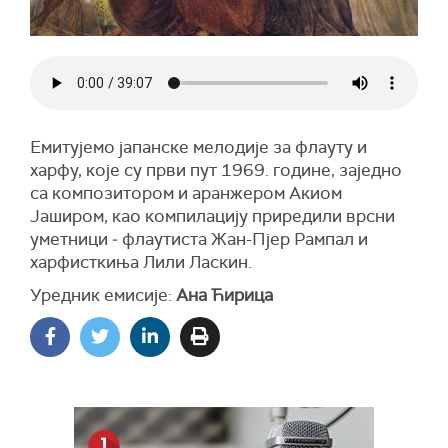
Емитујемо јапанске мелодије за флауту и
харфу, које су први пут 1969. године, заједно
са композитором и аранжером Акиом
Јаширом, као компилацију приредили врсни
уметници ‒ флаутиста Жан-Пјер Рампал и
харфисткиња Лили Ласкин.
Уредник емисије:
Ана Ћирица