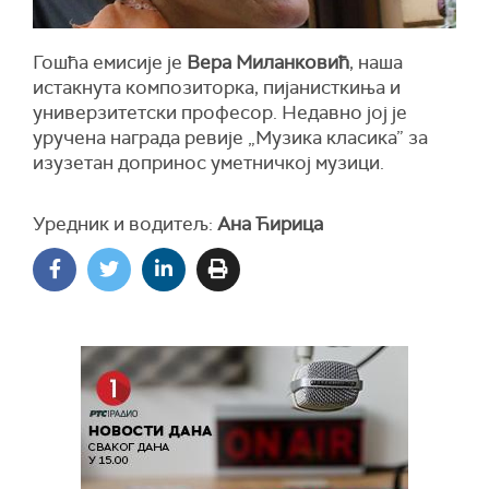
Гошћа емисије је
Вера Миланковић
, наша
истакнута композиторка, пијанисткиња и
универзитетски професор. Недавно јој је
уручена награда ревије „Музика класика” за
изузетан допринос уметничкој музици.
Уредник и водитељ:
Ана Ћирица