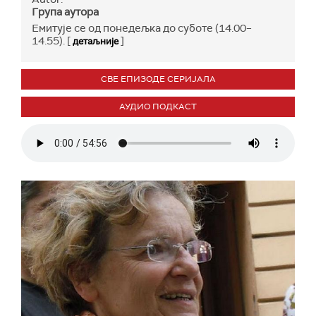
Група аутора
Емитује се од понедељка до суботе (14.00–
14.55). [
]
детаљније
СВЕ ЕПИЗОДЕ СЕРИЈАЛА
АУДИО ПОДКАСТ