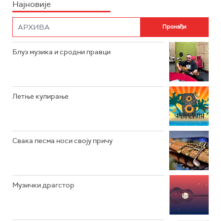
Најновије
РАДИО ПЛЕТЕНИЦА
ФИЛМ
РАДИО РОКЕНРОЛЕР
РАДИО ЏУБОКС
Блуз музика и сродни правци
РАДИО ВРТЕШКА
РАДИО ЏЕЗЕР
Летње кулирање
АРХИВ
Свака песма носи своју причу
Музички драгстор