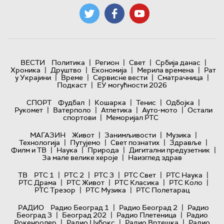
|
|
|
|
ВЕСТИ
Политика
Регион
Свет
Србија данас
|
|
|
|
Хроника
Друштво
Економија
Мерила времена
Рат
|
|
|
|
у Украјини
Време
Сервисне вести
Сматрачница
|
Подкаст
ЕУ могућности 2026
|
|
|
|
СПОРТ
Фудбал
Кошарка
Тенис
Одбојка
|
|
|
|
Рукомет
Ватерполо
Атлетика
Ауто-мото
Остали
|
спортови
Меморијал РТС
|
|
|
МАГАЗИН
Живот
Занимљивости
Музика
|
|
|
|
Технологијa
Путујемо
Свет познатих
Здравље
|
|
|
|
Филм и ТВ
Наука
Природа
Дигитални предузетник
|
За мале велике хероје
Наизглед здрав
|
|
|
|
|
ТВ
РТС 1
РТС 2
РТС 3
РТС Свет
РТС Наука
|
|
|
|
РТС Драма
РТС Живот
РТС Класика
РТС Коло
|
|
РТС Трезор
РТС Музика
РТС Полетарац
|
|
РАДИО
Радио Београд 1
Радио Београд 2
Радио
|
|
|
Београд 3
Београд 202
Радио Плетеница
Радио
|
|
|
Рокенролер
Радио Џубокс
Радио Вртешка
Радио