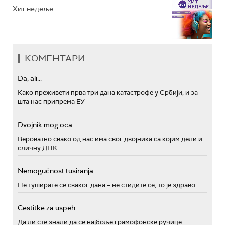
Хит недеље
КОМЕНТАРИ
Da, ali...
Како преживети прва три дана катастрофе у Србији, и за
шта нас припрема ЕУ
Dvojnik mog oca
Вероватно свако од нас има свог двојника са којим дели и
сличну ДНК
Nemogućnost tusiranja
Не туширате се сваког дана – не стидите се, то је здраво
Cestitke za uspeh
Да ли сте знали да се најбоље грамофонске ручице