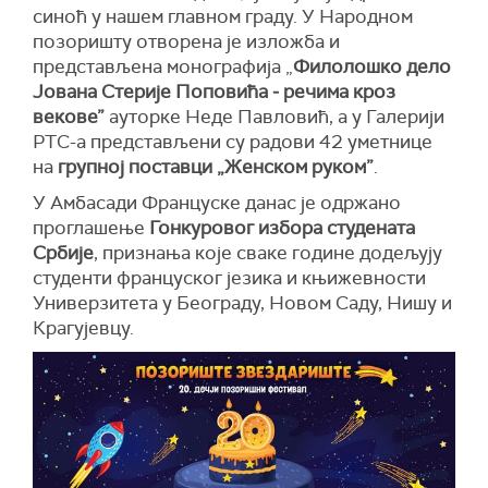
синоћ у нашем главном граду. У Народном
позоришту отворена је изложба и
представљена монографија „
Филолошко дело
Јована Стерије Поповића
‒
речима кроз
векове
”
ауторке Неде Павловић, а у Галерији
РТС-а представљени су радови 42 уметнице
на
групној поставци „Женском руком”
.
У Амбасади Француске данас је одржано
проглашење
Гонкуровог избора студената
Србије
, признања које сваке године додељују
студенти француског језика и књижевности
Универзитета у Београду, Новом Саду, Нишу и
Крагујевцу.