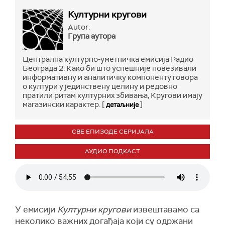
Културни кругови
Autor:
Група аутора
Централна културно-уметничка емисија Радио
Београда 2. Како би што успешније повезивали
информативну и аналитичку компоненту говора
о култури у јединствену целину и редовно
пратили ритам културних збивања, Кругови имају
магазински карактер. [
]
детаљније
СВЕ ЕПИЗОДЕ СЕРИЈАЛА
АУДИО ПОДКАСТ
У емисији
Културни кругови
извештавамо са
неколико важних догађаја који су одржани