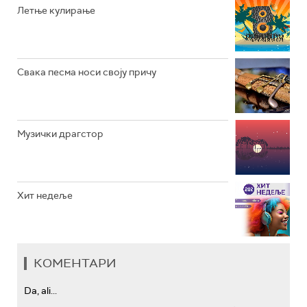
РАДИО ЏЕЗЕР
Летње кулирање
АРХИВ
Свака песма носи своју причу
Музички драгстор
Хит недеље
КОМЕНТАРИ
Da, ali...