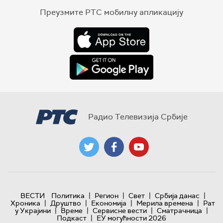
Преузмите РТС мобилну апликацију
Радио Телевизија Србије
|
|
|
|
ВЕСТИ
Политика
Регион
Свет
Србија данас
|
|
|
|
Хроника
Друштво
Економија
Мерила времена
Рат
|
|
|
|
у Украјини
Време
Сервисне вести
Сматрачница
|
Подкаст
ЕУ могућности 2026