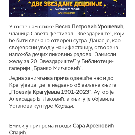
У госте нам стиже
Весна Петровић Урошевић
,
чланица Савета фестивал „Звездариште”, који
ће бити свечано отворен сутра. Данас је, као
својеврсни увод у манифестацију, отворена
изложба дечјих ликовних радова „Замисли
жељу за 20. Звездариште!” у Библиотеци-
галерији „Бранко Миљковић”.
Једна занимљива прича одвешће нас и до
Крагујевца где је недавно објављена књига
„
Поезија Крагујевца 1901
‒
2023
”
.
Аутор је
Алексадар Б. Лаковић, а књигу је објавила
Установа културе
Кораци.
Емисију припрема и води
Сара Арсеновић
Спајић
.