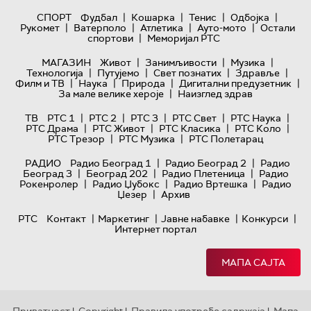
|
|
|
|
СПОРТ
Фудбал
Кошарка
Тенис
Одбојка
|
|
|
|
Рукомет
Ватерполо
Атлетика
Ауто-мото
Остали
|
спортови
Меморијал РТС
|
|
|
МАГАЗИН
Живот
Занимљивости
Музика
|
|
|
|
Технологијa
Путујемо
Свет познатих
Здравље
|
|
|
|
Филм и ТВ
Наука
Природа
Дигитални предузетник
|
За мале велике хероје
Наизглед здрав
|
|
|
|
|
ТВ
РТС 1
РТС 2
РТС 3
РТС Свет
РТС Наука
|
|
|
|
РТС Драма
РТС Живот
РТС Класика
РТС Коло
|
|
РТС Трезор
РТС Музика
РТС Полетарац
|
|
РАДИО
Радио Београд 1
Радио Београд 2
Радио
|
|
|
Београд 3
Београд 202
Радио Плетеница
Радио
|
|
|
Рокенролер
Радио Џубокс
Радио Вртешка
Радио
|
Џезер
Архив
|
|
|
|
РТС
Контакт
Маркетинг
Јавне набавке
Конкурси
Интернет портал
МАПА САЈТА