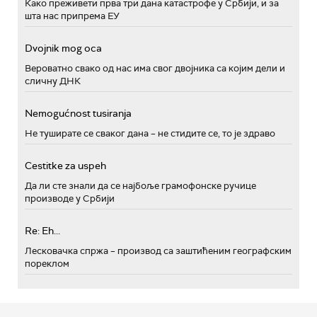
Како преживети прва три дана катастрофе у Србији, и за
шта нас припрема ЕУ
Dvojnik mog oca
Вероватно свако од нас има свог двојника са којим дели и
сличну ДНК
Nemogućnost tusiranja
Не туширате се сваког дана – не стидите се, то је здраво
Cestitke za uspeh
Да ли сте знали да се најбоље грамофонске ручице
производе у Србији
Re: Eh...
Лесковачка спржа – производ са заштићеним географским
пореклом