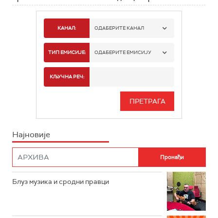
КАНАЛ:
ОДАБЕРИТЕ КАНАЛ
РАДИО БЕОГРАД 1
ТИП ЕМИСИЈЕ:
ОДАБЕРИТЕ ЕМИСИЈУ
РАДИО БЕОГРАД 2
СПОРТ
КЉУЧНА РЕЧ:
РАДИО БЕОГРАД 3
СЕРИЈА
БЕОГРАД 202
ИНФО
Најновије
РАДИО ПЛЕТЕНИЦА
ФИЛМ
РАДИО РОКЕНРОЛЕР
РАДИО ЏУБОКС
Блуз музика и сродни правци
РАДИО ВРТЕШКА