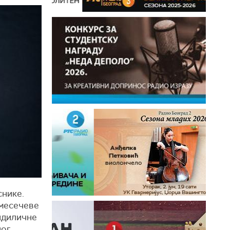
снике.
 месечеве
идиличне
ног