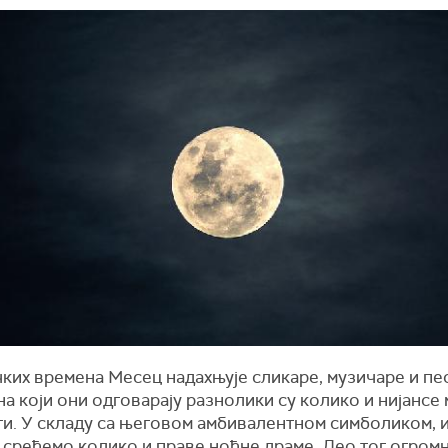
ких времена Месец надахњује сликаре, музичаре и пе
а који они одговарају разнолики су колико и нијансе
ти. У складу са његовом амбивалентном симболиком, 
 срећемо колико и праве ноћне драме. Део тог огром