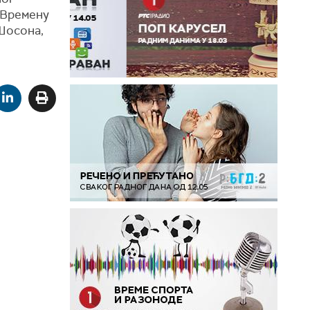
 Времену
Шосона,