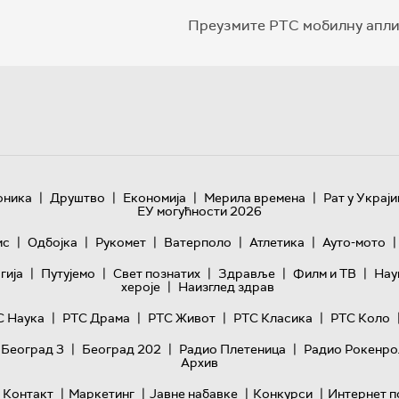
Преузмите РТС мобилну апли
|
|
|
|
оника
Друштво
Економија
Мерила времена
Рат у Украји
ЕУ могућности 2026
|
|
|
|
|
|
ис
Одбојка
Рукомет
Ватерполо
Атлетика
Ауто-мото
|
|
|
|
|
гијa
Путујемо
Свет познатих
Здравље
Филм и ТВ
Нау
|
хероје
Наизглед здрав
|
|
|
|
С Наука
РТС Драма
РТС Живот
РТС Класика
РТС Коло
|
|
|
 Београд 3
Београд 202
Радио Плетеница
Радио Рокенро
Архив
|
|
|
|
Контакт
Маркетинг
Јавне набавке
Конкурси
Интернет п