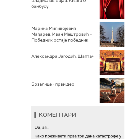
Владислав Бајац: Књига о
бамбусу
АРХИВ
Марина Миливојевић
Мађарев: Иван Мештровић –
Победник остаје победник
Александра Јагодић: Шаптач
Брзалице - први део
КОМЕНТАРИ
Da, ali...
Како преживети прва три дана катастрофе у