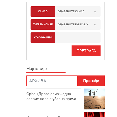
КАНАЛ:
ОДАБЕРИТЕ КАНАЛ
РАДИО БЕОГРАД 1
ТИП ЕМИСИЈЕ:
ОДАБЕРИТЕ ЕМИСИЈУ
РАДИО БЕОГРАД 2
СПОРТ
КЉУЧНА РЕЧ:
РАДИО БЕОГРАД 3
СЕРИЈА
БЕОГРАД 202
ИНФО
Најновије
РАДИО ПЛЕТЕНИЦА
ФИЛМ
РАДИО РОКЕНРОЛЕР
РАДИО ЏУБОКС
Срђан Драгојевић: Једна
сасвим нова љубавна прича
РАДИО ВРТЕШКА
РАДИО ЏЕЗЕР