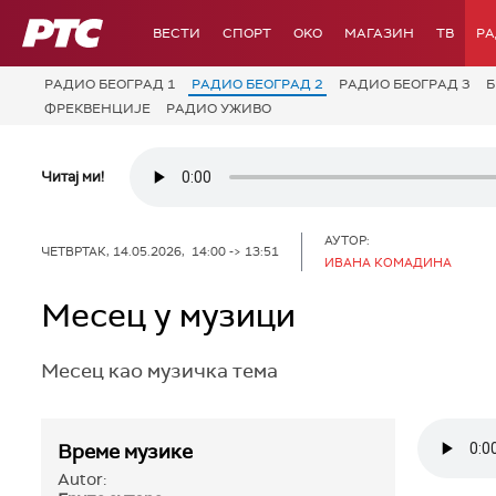
РТС
ВЕСТИ
СПОРТ
OKO
МАГАЗИН
ТВ
Р
РАДИО БЕОГРАД 1
РАДИО БЕОГРАД 2
РАДИО БЕОГРАД 3
Б
ФРЕКВЕНЦИЈЕ
РАДИО УЖИВО
Читај ми!
АУТОР:
ЧЕТВРТАК, 14.05.2026, 14:00 -> 13:51
ИВАНА КОМАДИНА
Месец у музици
Месец као музичка тема
Време музике
Autor: