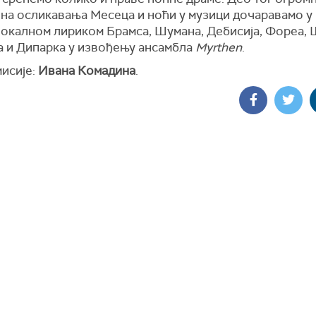
она осликавања Месеца и ноћи у музици дочаравамо у
вокалном лириком Брамса, Шумана, Дебисија, Фореа, 
 и Дипарка у извођењу ансамбла
Myrthen
.
мисије:
Ивана Комадина
.