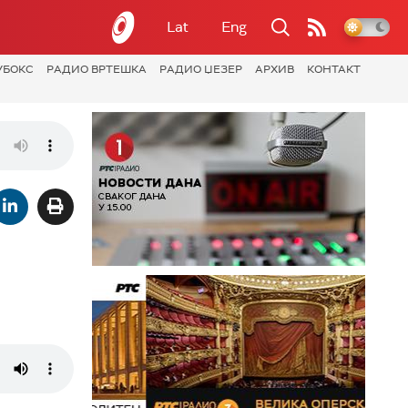
Lat
Eng
УБОКС
РАДИО ВРТЕШКА
РАДИО ЏЕЗЕР
АРХИВ
КОНТАКТ