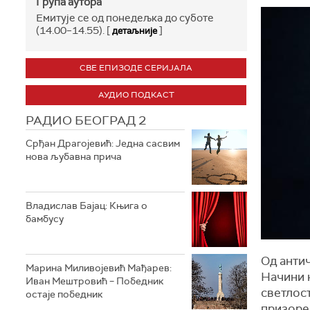
Група аутора
Емитује се од понедељка до суботе
(14.00–14.55). [
]
детаљније
СВЕ ЕПИЗОДЕ СЕРИЈАЛА
АУДИО ПОДКАСТ
РАДИО БЕОГРАД 2
Срђан Драгојевић: Једна сасвим
нова љубавна прича
Владислав Бајац: Књига о
бамбусу
Од антич
Марина Миливојевић Мађарев:
Начини н
Иван Мештровић – Победник
светлос
остаје победник
призоре