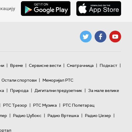
кацију
|
|
|
|
|
ни
Време
Сервисне вести
Сматрачница
Подкаст
|
Остали спортови
Меморијал РТС
|
|
|
ка
Природа
Дигитални предузетник
За мале велике
|
|
|
РТС Трезор
РТС Музика
РТС Полетарац
|
|
|
|
лер
Радио Џубокс
Радио Вртешка
Радио Џезер
ортал