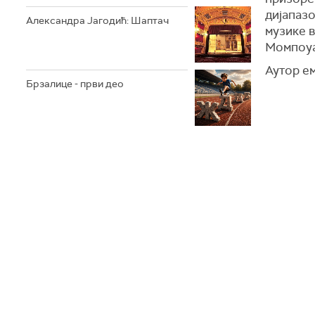
дијапаз
Александра Јагодић: Шаптач
музике 
Момпоуа
Аутор е
Брзалице - први део