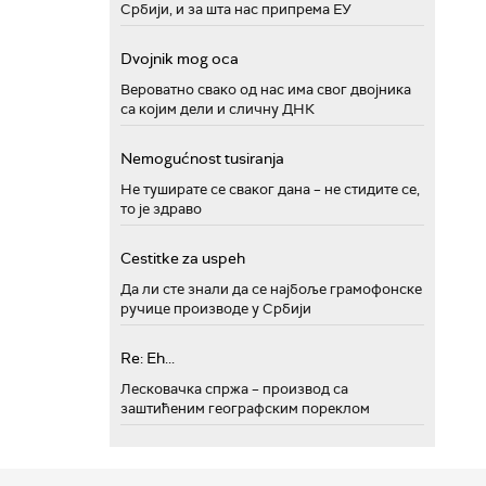
Србији, и за шта нас припрема ЕУ
Dvojnik mog oca
Вероватно свако од нас има свог двојника
са којим дели и сличну ДНК
Nemogućnost tusiranja
Не туширате се сваког дана – не стидите се,
то је здраво
Cestitke za uspeh
Да ли сте знали да се најбоље грамофонске
ручице производе у Србији
Re: Eh...
Лесковачка спржа – производ са
заштићеним географским пореклом