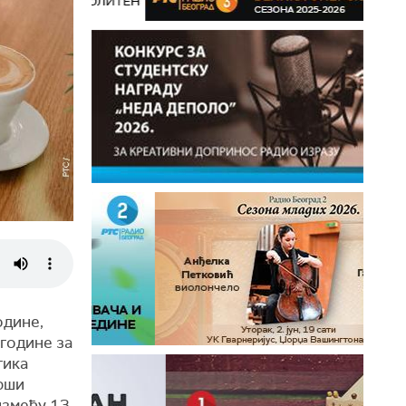
одине,
 године за
тика
врши
између 13