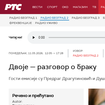
РТС
ВЕСТИ
СПОРТ
OKO
МАГАЗИН
ТВ
Р
РАДИО БЕОГРАД 1
РАДИО БЕОГРАД 2
РАДИО БЕОГРАД 3
Б
ФРЕКВЕНЦИЈЕ
РАДИО УЖИВО
Читај ми!
ИЗВОР:
ПОНЕДЕЉАК, 11.05.2026, 12:05 -> 17:28
РАДИО БЕОГРАД 2
Двоје — разговор о браку
Гости емисије су Предраг Драгутиновић и Душ
Речено и прећутано
Autor: