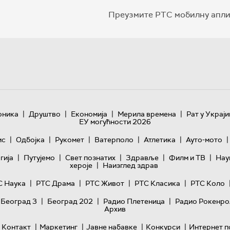
Преузмите РТС мобилну апли
|
|
|
|
оника
Друштво
Економија
Мерила времена
Рат у Украји
ЕУ могућности 2026
|
|
|
|
|
|
ис
Одбојка
Рукомет
Ватерполо
Атлетика
Ауто-мото
|
|
|
|
|
гијa
Путујемо
Свет познатих
Здравље
Филм и ТВ
Нау
|
хероје
Наизглед здрав
|
|
|
|
С Наука
РТС Драма
РТС Живот
РТС Класика
РТС Коло
|
|
|
 Београд 3
Београд 202
Радио Плетеница
Радио Рокенро
Архив
|
|
|
|
Контакт
Маркетинг
Јавне набавке
Конкурси
Интернет п