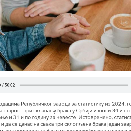
дацима Републичког завода за статистику из 2024. г
 старост при склапању брака у Србији износи 34 и по
е и 31 и по годину за невесте. Истовремено, статис
 и да се данас на свака три склопљена брака један за
м, док просечно трајање разведених бракова износи 