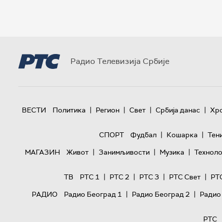
Радио Телевизија Србије
|
|
|
|
ВЕСТИ
Политика
Регион
Свет
Србија данас
Хр
|
|
СПОРТ
Фудбал
Кошарка
Тен
|
|
|
МАГАЗИН
Живот
Занимљивости
Музика
Техноло
|
|
|
|
ТВ
РТС 1
РТС 2
РТС 3
РТС Свет
РТ
|
|
РАДИО
Радио Београд 1
Радио Београд 2
Радио
РТС