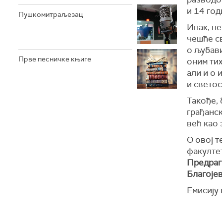
и 14 год
Пушкомитраљезац
Ипак, не
чешће св
о љубави
Прве песничке књиге
оним ти
али и о 
и светос
Такође, 
грађанск
већ као 
О овој 
факултет
Предраг
Благоје
Емисију