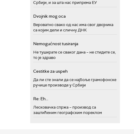
Србији, и за шта нас припрема ЕУ
Dvojnik mog oca
Вероватно свако од нас има свог двојника
са којим дели и сличну ДНК
Nemogućnost tusiranja
Не туширате се сваког дана – не стидите се,
то је здраво
Cestitke za uspeh
Да ли сте знали да се најбоље грамофонске
ручице производе у Србији
Re: Eh...
Лесковачка спржа – производ са
заштићеним географским пореклом