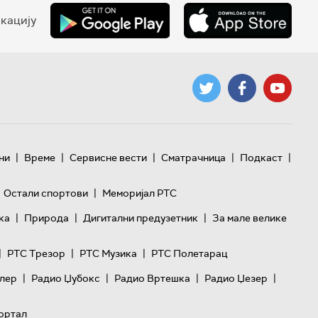
кацију
|
|
|
|
|
ни
Време
Сервисне вести
Сматрачница
Подкаст
|
Остали спортови
Меморијал РТС
|
|
|
ка
Природа
Дигитални предузетник
За мале велике
|
|
|
РТС Трезор
РТС Музика
РТС Полетарац
|
|
|
|
лер
Радио Џубокс
Радио Вртешка
Радио Џезер
ортал