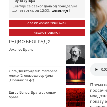
Група аутора
Емитује се сваког дана од понедељка
до четвртка, од 12:00. [
]
детаљније
СВЕ ЕПИЗОДЕ СЕРИЈАЛА
АУДИО ПОДКАСТ
РАДИО БЕОГРАД 2
Јоханес Брамс
Олга Димитријевић: Магареће
млеко (2. епизода серијала
„Органик лајф”)
Према по
просечна
Едгар Валас: Врата са седам
младожењ
брава
показује
разводо