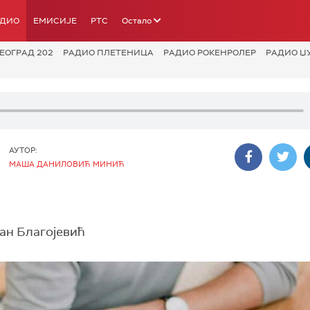
АДИО
ЕМИСИЈЕ
РТС
Остало
ЕОГРАД 202
РАДИО ПЛЕТЕНИЦА
РАДИО РОКЕНРОЛЕР
РАДИО Џ
АУТОР:
МАША ДАНИЛОВИЋ МИНИЋ
ан Благојевић