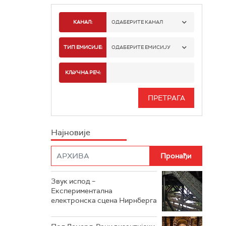
КАНАЛ:
ОДАБЕРИТЕ КАНАЛ
РАДИО БЕОГРАД 1
ТИП ЕМИСИЈЕ:
ОДАБЕРИТЕ ЕМИСИЈУ
РАДИО БЕОГРАД 2
СПОРТ
КЉУЧНА РЕЧ:
РАДИО БЕОГРАД 3
СЕРИЈА
БЕОГРАД 202
ИНФО
Најновије
РАДИО ПЛЕТЕНИЦА
ФИЛМ
РАДИО РОКЕНРОЛЕР
РАДИО ЏУБОКС
Звук испод –
Експериментална
РАДИО ВРТЕШКА
електронска сцена Нирнберга
РАДИО ЏЕЗЕР