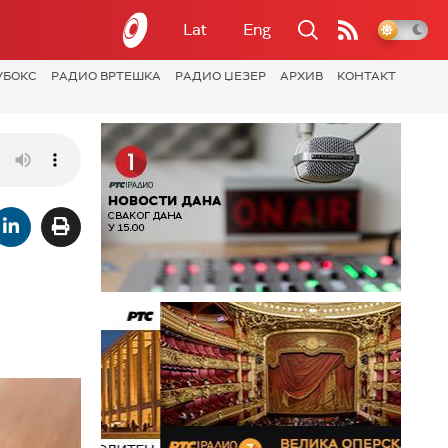
Lat
Eng
УБОКС
РАДИО ВРТЕШКА
РАДИО ЏЕЗЕР
АРХИВ
КОНТАКТ