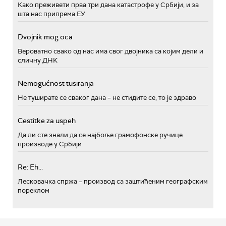
Како преживети прва три дана катастрофе у Србији, и за
шта нас припрема ЕУ
Dvojnik mog oca
Вероватно свако од нас има свог двојника са којим дели и
сличну ДНК
Nemogućnost tusiranja
Не туширате се сваког дана – не стидите се, то је здраво
Cestitke za uspeh
Да ли сте знали да се најбоље грамофонске ручице
производе у Србији
Re: Eh...
Лесковачка спржа – производ са заштићеним географским
пореклом