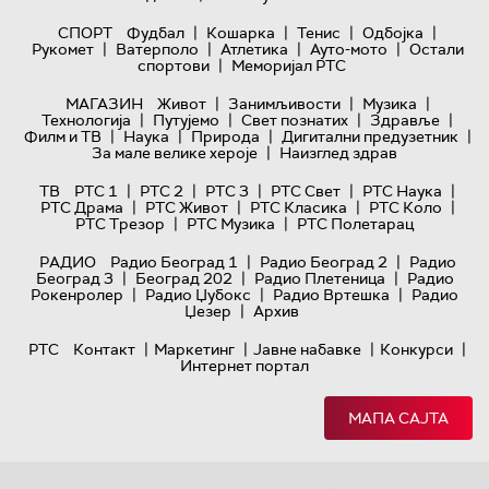
|
|
|
|
СПОРТ
Фудбал
Кошарка
Тенис
Одбојка
|
|
|
|
Рукомет
Ватерполо
Атлетика
Ауто-мото
Остали
|
спортови
Меморијал РТС
|
|
|
МАГАЗИН
Живот
Занимљивости
Музика
|
|
|
|
Технологијa
Путујемо
Свет познатих
Здравље
|
|
|
|
Филм и ТВ
Наука
Природа
Дигитални предузетник
|
За мале велике хероје
Наизглед здрав
|
|
|
|
|
ТВ
РТС 1
РТС 2
РТС 3
РТС Свет
РТС Наука
|
|
|
|
РТС Драма
РТС Живот
РТС Класика
РТС Коло
|
|
РТС Трезор
РТС Музика
РТС Полетарац
|
|
РАДИО
Радио Београд 1
Радио Београд 2
Радио
|
|
|
Београд 3
Београд 202
Радио Плетеница
Радио
|
|
|
Рокенролер
Радио Џубокс
Радио Вртешка
Радио
|
Џезер
Архив
|
|
|
|
РТС
Контакт
Маркетинг
Јавне набавке
Конкурси
Интернет портал
МАПА САЈТА