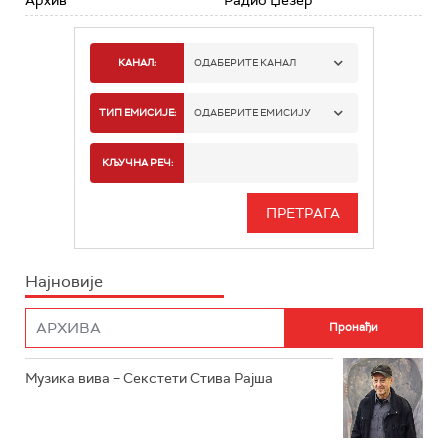
КАНАЛ:
ОДАБЕРИТЕ КАНАЛ
РАДИО БЕОГРАД 1
ТИП ЕМИСИЈЕ:
ОДАБЕРИТЕ ЕМИСИЈУ
РАДИО БЕОГРАД 2
СПОРТ
КЉУЧНА РЕЧ:
РАДИО БЕОГРАД 3
СЕРИЈА
БЕОГРАД 202
ИНФО
Најновије
РАДИО ПЛЕТЕНИЦА
ФИЛМ
РАДИО РОКЕНРОЛЕР
РАДИО ЏУБОКС
Музика вива – Секстети Стива Рајша
РАДИО ВРТЕШКА