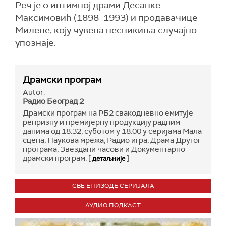
Реч је о интимној драми Десанке
Максимовић (1898–1993) и продавачице
Милене, коју чувена песникиња случајно
упознаје.
Драмски програм
Autor:
Радио Београд 2
Драмски програм на РБ2 свакодневно емитује
репризну и премијерну продукцију радним
данима од 18:32, суботом у 18:00 у серијама Мала
сцена, Паукова мрежа, Радио игра, Драма Другог
програма, Звездани часови и Документарно
драмски програм. [
]
детаљније
СВЕ ЕПИЗОДЕ СЕРИЈАЛА
АУДИО ПОДКАСТ