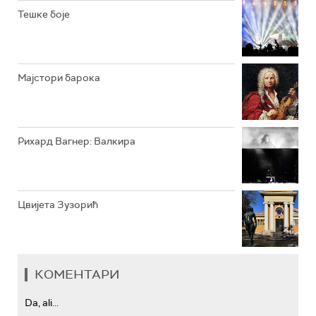
РАДИО ЏЕЗЕР
Тешке боје
АРХИВ
Мајстори барока
Рихард Вагнер: Валкира
Цвијета Зузорић
КОМЕНТАРИ
Da, ali...