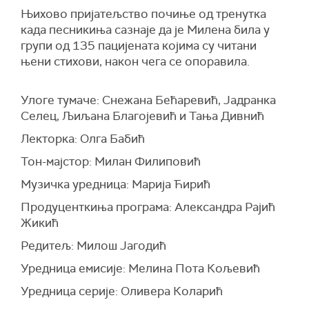
Њихово пријатељство почиње од тренутка
када песникиња сазнаје да је Милена била у
групи од 135 пацијената којима су читани
њени стихови, након чега се опоравила.
Улоге тумаче: Снежана Бећаревић, Јадранка
Селец, Љиљана Благојевић и Тања Дивнић
Лекторка: Олга Бабић
Тон-мајстор: Милан Филиповић
Музичка уредница: Марија Ћирић
Продуценткиња програма: Александра Рајић
Жикић
Редитељ: Милош Јагодић
Уредница емисије: Мелина Пота Кољевић
Уредница серије: Оливера Коларић