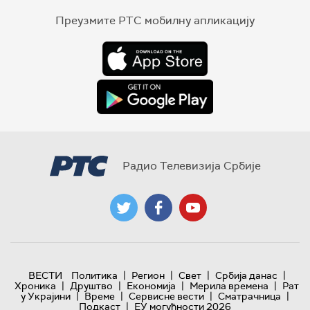
Преузмите РТС мобилну апликацију
Радио Телевизија Србије
|
|
|
|
ВЕСТИ
Политика
Регион
Свет
Србија данас
|
|
|
|
Хроника
Друштво
Економија
Мерила времена
Рат
|
|
|
|
у Украјини
Време
Сервисне вести
Сматрачница
|
Подкаст
ЕУ могућности 2026