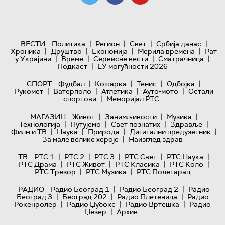
|
|
|
|
ВЕСТИ
Политика
Регион
Свет
Србија данас
|
|
|
|
Хроника
Друштво
Економија
Мерила времена
Рат
|
|
|
|
у Украјини
Време
Сервисне вести
Сматрачница
|
Подкаст
ЕУ могућности 2026
|
|
|
|
СПОРТ
Фудбал
Кошарка
Тенис
Одбојка
|
|
|
|
Рукомет
Ватерполо
Атлетика
Ауто-мото
Остали
|
спортови
Меморијал РТС
|
|
|
МАГАЗИН
Живот
Занимљивости
Музика
|
|
|
|
Технологијa
Путујемо
Свет познатих
Здравље
|
|
|
|
Филм и ТВ
Наука
Природа
Дигитални предузетник
|
За мале велике хероје
Наизглед здрав
|
|
|
|
|
ТВ
РТС 1
РТС 2
РТС 3
РТС Свет
РТС Наука
|
|
|
|
РТС Драма
РТС Живот
РТС Класика
РТС Коло
|
|
РТС Трезор
РТС Музика
РТС Полетарац
|
|
РАДИО
Радио Београд 1
Радио Београд 2
Радио
|
|
|
Београд 3
Београд 202
Радио Плетеница
Радио
|
|
|
Рокенролер
Радио Џубокс
Радио Вртешка
Радио
|
Џезер
Архив