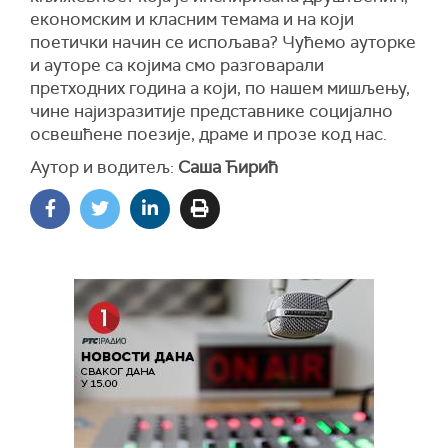
економским и класним темама и на који
поетички начин се испољава? Чућемо ауторке
и ауторе са којима смо разговарали
претходних година а који, по нашем мишљењу,
чине најизразитије представнике социјално
освешћене поезије, драме и прозе код нас.
Аутор и водитељ:
Саша Ћирић