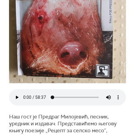
Наш гост је Предраг Милојевић, песник,
уредник и издавач. Представићемо његову
књигу поезије „Рецепт за селско месо”,