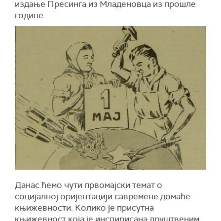
издање Пресинга из Младеновца из прошле
године.
Данас ћемо чути првомајски темат о
социјалној оријентацији савремене домаће
књижевности. Колико је присутна
књижевност која је инспирисана друштвеним,