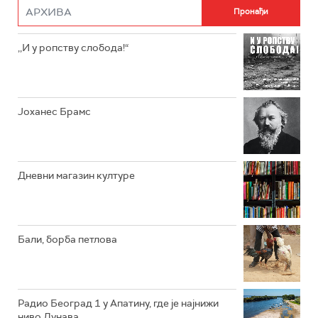
РАДИО РОКЕНРОЛЕР
РАДИО ЏУБОКС
,,И у ропству слобода!“
РАДИО ВРТЕШКА
РАДИО ЏЕЗЕР
Јоханес Брамс
АРХИВ
Дневни магазин културе
Бали, борба петлова
Радио Београд 1 у Апатину, где је најнижи
ниво Дунава