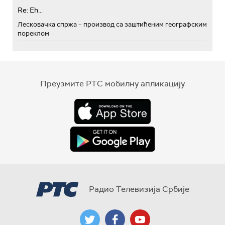
Re: Eh...
Лесковачка спржа – производ са заштићеним географским
пореклом
Преузмите РТС мобилну апликацију
Радио Телевизија Србије