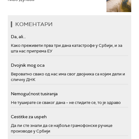
КОМЕНТАРИ
Da, ali...
Како преживети прва три дана катастрофе у Србији, и за
шта нас припрема ЕУ
Dvojnik mog oca
Вероватно свако од нас има свог двојника са којим дели и
сличну ДНК
Nemogućnost tusiranja
Не туширате се сваког дана – не стидите се, то је здраво
Cestitke za uspeh
Да ли сте знали да се најбоље грамофонске ручице
производе у Србији