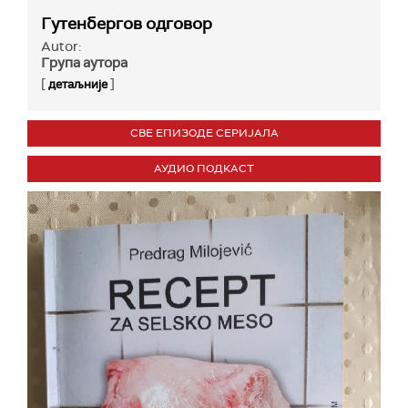
Гутенбергов одговор
Autor:
Група аутора
[
]
детаљније
СВЕ ЕПИЗОДЕ СЕРИЈАЛА
АУДИО ПОДКАСТ