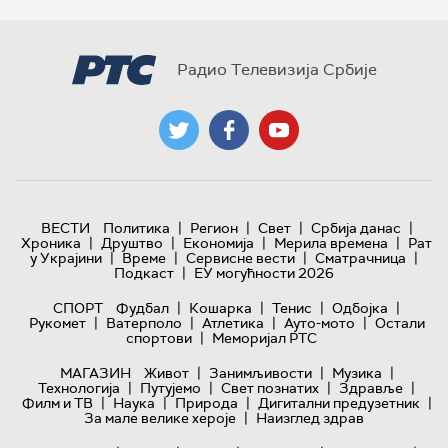
Радио Телевизија Србије
|
|
|
|
ВЕСТИ
Политика
Регион
Свет
Србија данас
|
|
|
|
Хроника
Друштво
Економија
Мерила времена
Рат
|
|
|
|
у Украјини
Време
Сервисне вести
Сматрачница
|
Подкаст
ЕУ могућности 2026
|
|
|
|
СПОРТ
Фудбал
Кошарка
Тенис
Одбојка
|
|
|
|
Рукомет
Ватерполо
Атлетика
Ауто-мото
Остали
|
спортови
Меморијал РТС
|
|
|
МАГАЗИН
Живот
Занимљивости
Музика
|
|
|
|
Технологијa
Путујемо
Свет познатих
Здравље
|
|
|
|
Филм и ТВ
Наука
Природа
Дигитални предузетник
|
За мале велике хероје
Наизглед здрав