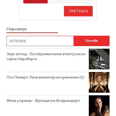
РАДИО БЕОГРАД 3
СЕРИЈА
БЕОГРАД 202
ИНФО
Најновије
РАДИО ПЛЕТЕНИЦА
ФИЛМ
РАДИО РОКЕНРОЛЕР
РАДИО ЏУБОКС
Звук испод – Експериментална електронска
сцена Нирнберга
РАДИО ВРТЕШКА
РАДИО ЏЕЗЕР
Пол Лемерл: Рани византијски хуманизам (1)
АРХИВ
Жене у музици – Франциска Флајшандерл