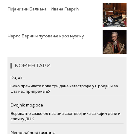
Пијанизми Балкана – Ивана Гаврић
Чарлс Берни и путовање кроз музику
КОМЕНТАРИ
Da, ali...
Како преживети прва три дана катастрофе у Србији, и за
шта нас припрема ЕУ
Dvojnik mog oca
Вероватно свако од нас има свог двојника са којим дели и
сличну ДНК
Nemogućnost tusiranja