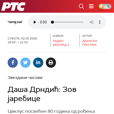
РТС
Читај ми!
ИЗВОР:
АУТОР:
СУБОТА, 02.05.2026,
РАДИО
ДРАМСКИ
18:00 -> 21:53
БЕОГРАД 2
ПРОГРАМ
Звездани часови
Даша Дрндић: Зов
јаребице
Циклус посвећен 80 година од рођења