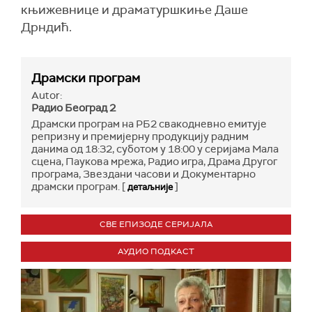
књижевнице и драматуршкиње Даше
Дрндић.
Драмски програм
Autor:
Радио Београд 2
Драмски програм на РБ2 свакодневно емитује
репризну и премијерну продукцију радним
данима од 18:32, суботом у 18:00 у серијама Мала
сцена, Паукова мрежа, Радио игра, Драма Другог
програма, Звездани часови и Документарно
драмски програм. [
]
детаљније
СВЕ ЕПИЗОДЕ СЕРИЈАЛА
АУДИО ПОДКАСТ