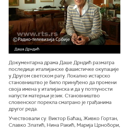
Даша Дрндић
Документарна драма Даше Дрндић разматра
последице италијанске фашистичке окупације
у Другом светском рату. Локално истарско
становништво је било принуђено да промени
своја имена у италијанска и да у потпуности
напусти матерњи језик. Становништво
словенског порекла сматрано је грађанима
другог реда.
Учествовали су: Виктор Баћац, Живко Гортан,
Славко Златић, Нина Ракић, Марија Црнобори,