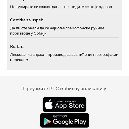
Не туширате се сваког дана – не стидите се, то је здраво
Cestitke za uspeh
Да ли сте знали да се најбоље грамофонске ручице
производе у Србији
Re: Eh...
Лесковачка спржа – производ са заштићеним географским
пореклом
Преузмите РТС мобилну апликацију