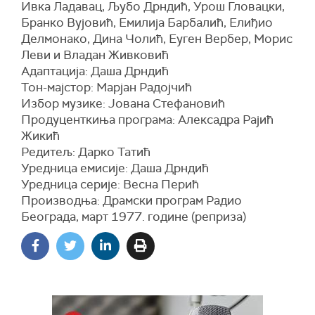
Ивка Ладавац, Љубо Дрндић, Урош Гловацки,
Бранко Вујовић, Емилија Барбалић, Елиђио
Делмонако, Дина Чолић, Еуген Вербер, Морис
Леви и Владан Живковић
Адаптација: Даша Дрндић
Тон-мајстор: Марјан Радојчић
Избор музике: Јована Стефановић
Продуценткиња програма: Алексадра Рајић
Жикић
Редитељ: Дарко Татић
Уредница емисије: Даша Дрндић
Уредница серије: Весна Перић
Производња: Драмски програм Радио
Београда, март 1977. године (реприза)