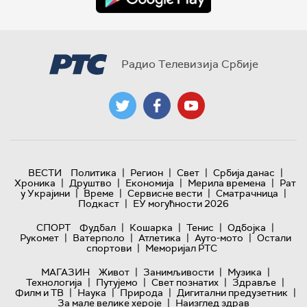
Радио Телевизија Србије
|
|
|
|
ВЕСТИ
Политика
Регион
Свет
Србија данас
|
|
|
|
Хроника
Друштво
Економија
Мерила времена
Рат
|
|
|
|
у Украјини
Време
Сервисне вести
Сматрачница
|
Подкаст
ЕУ могућности 2026
|
|
|
|
СПОРТ
Фудбал
Кошарка
Тенис
Одбојка
|
|
|
|
Рукомет
Ватерполо
Атлетика
Ауто-мото
Остали
|
спортови
Меморијал РТС
|
|
|
МАГАЗИН
Живот
Занимљивости
Музика
|
|
|
|
Технологијa
Путујемо
Свет познатих
Здравље
|
|
|
|
Филм и ТВ
Наука
Природа
Дигитални предузетник
|
За мале велике хероје
Наизглед здрав