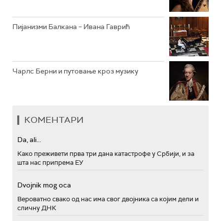
Пијанизми Балкана – Ивана Гаврић
Чарлс Берни и путовање кроз музику
КОМЕНТАРИ
Da, ali...
Како преживети прва три дана катастрофе у Србији, и за
шта нас припрема ЕУ
Dvojnik mog oca
Вероватно свако од нас има свог двојника са којим дели и
сличну ДНК