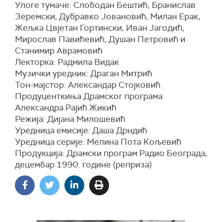
Улоге тумаче: Слободан Бештић, Бранислав
Зеремски, Дубравко Јовановић, Милан Ерак,
Жељка Цвјетан Гортински, Иван Јагодић,
Мирослав Павићевић, Душан Петровић и
Станимир Аврамовић
Лекторка: Радмила Видак
Музички уредник: Драган Митрић
Тон-мајстор: Александар Стојковић
Продуценткиња Драмског програма:
Aлександра Рајић Жикић
Режија: Дијана Милошевић
Уредница емисије: Даша Дрндић
Уредница серије: Мелинa Пота Kољевић
Продукција: Драмски програм Радио Београда,
децембар 1990. године (реприза)