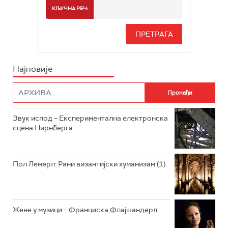
РАДИО БЕОГРАД 2
СПОРТ
КЉУЧНА РЕЧ:
РАДИО БЕОГРАД 3
СЕРИЈА
БЕОГРАД 202
ИНФО
Најновије
РАДИО ПЛЕТЕНИЦА
ФИЛМ
РАДИО РОКЕНРОЛЕР
РАДИО ЏУБОКС
Звук испод – Експериментална електронска
сцена Нирнберга
РАДИО ВРТЕШКА
РАДИО ЏЕЗЕР
Пол Лемерл: Рани византијски хуманизам (1)
АРХИВ
Жене у музици – Франциска Флајшандерл