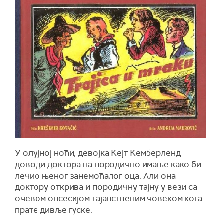
У олујној ноћи, девојка Кејт Кемберленд
доводи доктора на породично имање како би
лечио њеног занемоћалог оца. Али она
доктору открива и породичну тајну у вези са
очевом опсесијом тајанственим човеком кога
прате дивље гуске.