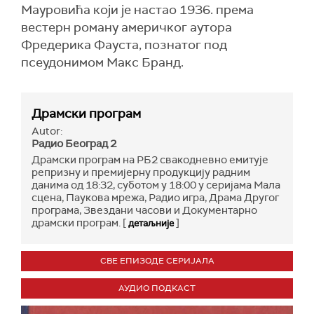
Мауровића који је настао 1936. према
вестерн роману америчког аутора
Фредерика Фауста, познатог под
псеудонимом Макс Бранд.
Драмски програм
Autor:
Радио Београд 2
Драмски програм на РБ2 свакодневно емитује
репризну и премијерну продукцију радним
данима од 18:32, суботом у 18:00 у серијама Мала
сцена, Паукова мрежа, Радио игра, Драма Другог
програма, Звездани часови и Документарно
драмски програм. [
]
детаљније
СВЕ ЕПИЗОДЕ СЕРИЈАЛА
АУДИО ПОДКАСТ