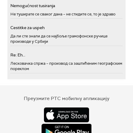
Nemogućnost tusiranja
Не туширате се сваког дана – не стидите се, то је здраво
Cestitke za uspeh
Да ли сте знали да се најбоље грамофонске ручице
производе у Србији
Re: Eh...
Лесковачка спржа – производ са заштићеним географским
пореклом
Преузмите РТС мобилну апликацију