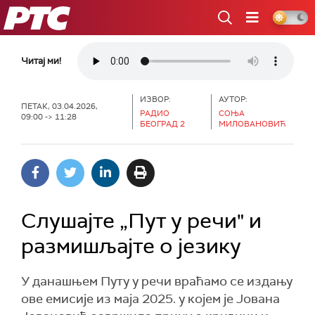
РТС
Читај ми!
ИЗВОР:
АУТОР:
ПЕТАК, 03.04.2026,
РАДИО
СОЊА
09:00 -> 11:28
БЕОГРАД 2
МИЛОВАНОВИЋ
Слушајте „Пут у речи" и
размишљајте о језику
У данашњем Путу у речи враћамо се издању
ове емисије из маја 2025. у којем је Јована