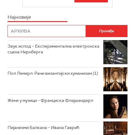
БЕОГРАД 202
ИНФО
Најновије
РАДИО ПЛЕТЕНИЦА
ФИЛМ
РАДИО РОКЕНРОЛЕР
РАДИО ЏУБОКС
Звук испод – Експериментална електронска
сцена Нирнберга
РАДИО ВРТЕШКА
РАДИО ЏЕЗЕР
Пол Лемерл: Рани византијски хуманизам (1)
АРХИВ
Жене у музици – Франциска Флајшандерл
Пијанизми Балкана – Ивана Гаврић