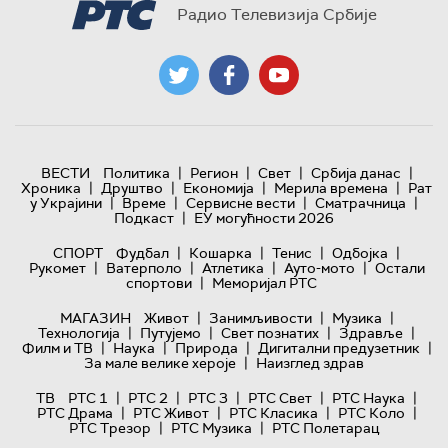
Радио Телевизија Србије
|
|
|
|
ВЕСТИ
Политика
Регион
Свет
Србија данас
|
|
|
|
Хроника
Друштво
Економија
Мерила времена
Рат
|
|
|
|
у Украјини
Време
Сервисне вести
Сматрачница
|
Подкаст
ЕУ могућности 2026
|
|
|
|
СПОРТ
Фудбал
Кошарка
Тенис
Одбојка
|
|
|
|
Рукомет
Ватерполо
Атлетика
Ауто-мото
Остали
|
спортови
Меморијал РТС
|
|
|
МАГАЗИН
Живот
Занимљивости
Музика
|
|
|
|
Технологијa
Путујемо
Свет познатих
Здравље
|
|
|
|
Филм и ТВ
Наука
Природа
Дигитални предузетник
|
За мале велике хероје
Наизглед здрав
|
|
|
|
|
ТВ
РТС 1
РТС 2
РТС 3
РТС Свет
РТС Наука
|
|
|
|
РТС Драма
РТС Живот
РТС Класика
РТС Коло
|
|
РТС Трезор
РТС Музика
РТС Полетарац