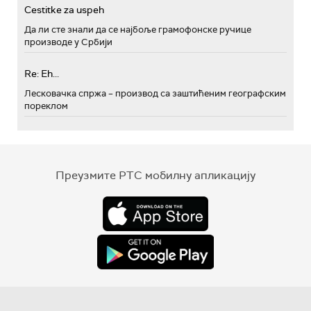
Cestitke za uspeh
Да ли сте знали да се најбоље грамофонске ручице
производе у Србији
Re: Eh...
Лесковачка спржа – производ са заштићеним географским
пореклом
Преузмите РТС мобилну апликацију