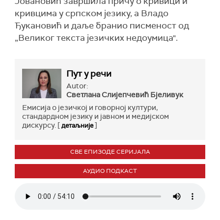
Јовановић завршила причу о кривици и
кривцима у српском језику, а Владо
Ђукановић и даље бранио писменост од
„Великог текста језичких недоумица".
Пут у речи
Autor:
Светлана Слијепчевић Бјеливук
Емисија о језичкој и говорној култури,
стандардном језику и јавном и медијском
дискурсу. [
]
детаљније
СВЕ ЕПИЗОДЕ СЕРИЈАЛА
АУДИО ПОДКАСТ