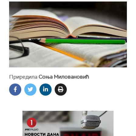
Приредила
Соња Миловановић