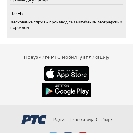
производе у Србији
Re: Eh...
Лесковачка спржа – производ са заштићеним географским
пореклом
Преузмите РТС мобилну апликацију
Радио Телевизија Србије