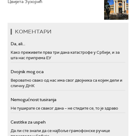
Цвијета Зузорић
КОМЕНТАРИ
Da, ali...
Како преживети прва три дана катастрофе у Србији, и за
шта нас припрема ЕУ
Dvojnik mog oca
Вероватно свако од нас има свог двојника са којим дели и
сличну ДНК
Nemogućnost tusiranja
Не туширате се сваког дана – не стидите се, то је здраво
Cestitke za uspeh
Да ли сте знали да се најбоље грамофонске ручице