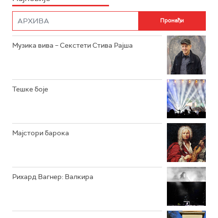
ФИЛМ
РАДИО РОКЕНРОЛЕР
РАДИО ЏУБОКС
Музика вива – Секстети Стива Рајша
РАДИО ВРТЕШКА
РАДИО ЏЕЗЕР
Тешке боје
АРХИВ
Мајстори барока
Рихард Вагнер: Валкира