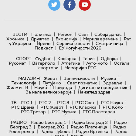
|
|
|
|
ВЕСТИ
Политика
Регион
Свет
Србија данас
|
|
|
|
Хроника
Друштво
Економија
Мерила времена
Рат
|
|
|
|
у Украјини
Време
Сервисне вести
Сматрачница
|
Подкаст
ЕУ могућности 2026
|
|
|
|
СПОРТ
Фудбал
Кошарка
Тенис
Одбојка
|
|
|
|
Рукомет
Ватерполо
Атлетика
Ауто-мото
Остали
|
спортови
Меморијал РТС
|
|
|
МАГАЗИН
Живот
Занимљивости
Музика
|
|
|
|
Технологијa
Путујемо
Свет познатих
Здравље
|
|
|
|
Филм и ТВ
Наука
Природа
Дигитални предузетник
|
За мале велике хероје
Наизглед здрав
|
|
|
|
|
ТВ
РТС 1
РТС 2
РТС 3
РТС Свет
РТС Наука
|
|
|
|
РТС Драма
РТС Живот
РТС Класика
РТС Коло
|
|
РТС Трезор
РТС Музика
РТС Полетарац
|
|
РАДИО
Радио Београд 1
Радио Београд 2
Радио
|
|
|
Београд 3
Београд 202
Радио Плетеница
Радио
|
|
|
Рокенролер
Радио Џубокс
Радио Вртешка
Радио
|
Џезер
Архив