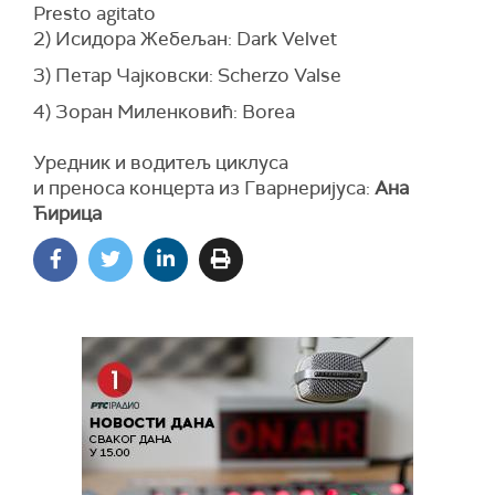
Presto agitato
2) Исидора Жебељан: Dark Velvet
3) Петар Чајковски: Scherzo Valse
4) Зоран Миленковић: Borea
Уредник и водитељ циклуса
и преноса концерта из Гварнеријуса:
Ана
Ћирица