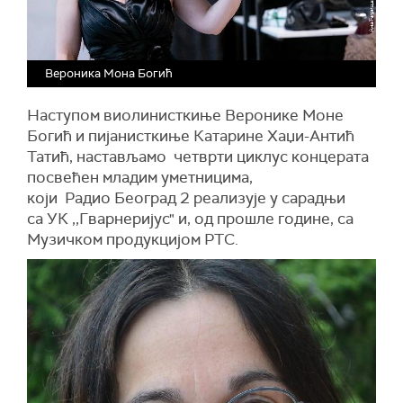
Вероника Мона Богић
Наступом виолинисткиње Веронике Моне
Богић и пијанисткиње Катарине Хаџи-Антић
Татић, настављамо четврти циклус концерата
посвећен младим уметницима,
који Радио Београд 2 реализује у сарадњи
са УК ,,Гварнеријус" и, од прошле године, са
Музичком продукцијом РТС.