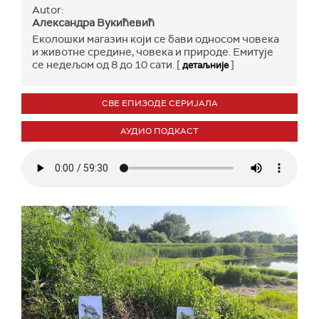
Autor:
Александра Вукићевић
Еколошки магазин који се бави односом човека
и животне средине, човека и природе. Емитује
се недељом од 8 до 10 сати. [
]
детаљније
СВЕ ЕПИЗОДЕ СЕРИЈАЛА
АУДИО ПОДКАСТ