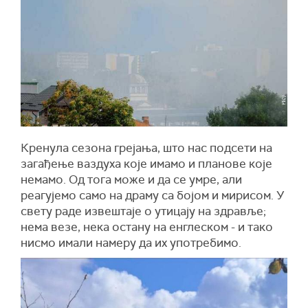
Кренула сезона грејања, што нас подсети на
загађење ваздуха које имамо и планове које
немамо. Од тога може и да се умре, али
реагујемо само на драму са бојом и мирисом. У
свету раде извештаје о утицају на здравље;
нема везе, нека остану на енглеском - и тако
нисмо имали намеру да их употребимо.