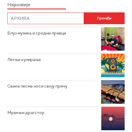
Најновије
РАДИО ПЛЕТЕНИЦА
ФИЛМ
РАДИО РОКЕНРОЛЕР
РАДИО ЏУБОКС
Блуз музика и сродни правци
РАДИО ВРТЕШКА
РАДИО ЏЕЗЕР
Летње кулирање
АРХИВ
Свака песма носи своју причу
Музички драгстор