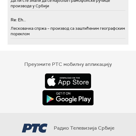
Да ли сте знали да се најбоље грамофонске ручице
производе у Србији
Re: Eh...
Лесковачка спржа – производ са заштићеним географским
пореклом
Преузмите РТС мобилну апликацију
Радио Телевизија Србије