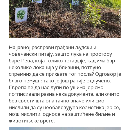
На јавној расправи грађани људски и
човечански питају: зашто лука на простору
баре Рева, која толико тога даје, кад има бар
неколико локација у близини, потпуно
спремних да се прихвате тог посла? Одговор је
благо немушт: тако је још раније одлучено.
Европа ће да нас лупи по ушима јер смо
потписивали разна нека документа, али очито
без свести шта она тачно значе или смо
мислили да су необавезујућа козметика јер се,
мо'ш мислити, односе на заштићене биљне и
животињске врсте.