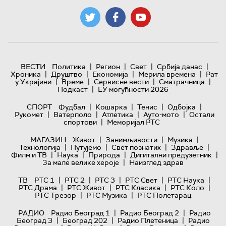
|
|
|
|
ВЕСТИ
Политика
Регион
Свет
Србија данас
|
|
|
|
Хроника
Друштво
Економија
Мерила времена
Рат
|
|
|
|
у Украјини
Време
Сервисне вести
Сматрачница
|
Подкаст
ЕУ могућности 2026
|
|
|
|
СПОРТ
Фудбал
Кошарка
Тенис
Одбојка
|
|
|
|
Рукомет
Ватерполо
Атлетика
Ауто-мото
Остали
|
спортови
Меморијал РТС
|
|
|
МАГАЗИН
Живот
Занимљивости
Музика
|
|
|
|
Технологијa
Путујемо
Свет познатих
Здравље
|
|
|
|
Филм и ТВ
Наука
Природа
Дигитални предузетник
|
За мале велике хероје
Наизглед здрав
|
|
|
|
|
ТВ
РТС 1
РТС 2
РТС 3
РТС Свет
РТС Наука
|
|
|
|
РТС Драма
РТС Живот
РТС Класика
РТС Коло
|
|
РТС Трезор
РТС Музика
РТС Полетарац
|
|
РАДИО
Радио Београд 1
Радио Београд 2
Радио
|
|
|
Београд 3
Београд 202
Радио Плетеница
Радио