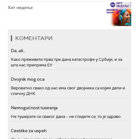
Хит недеље
КОМЕНТАРИ
Da, ali...
Како преживети прва три дана катастрофе у Србији, и за
шта нас припрема ЕУ
Dvojnik mog oca
Вероватно свако од нас има свог двојника са којим дели и
сличну ДНК
Nemogućnost tusiranja
Не туширате се сваког дана – не стидите се, то је здраво
Cestitke za uspeh