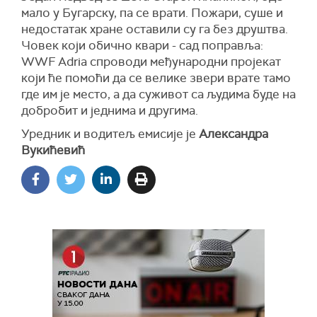
мало у Бугарску, па се врати. Пожари, суше и
недостатак хране оставили су га без друштва.
Човек који обично квари - сад поправља:
WWF Adria спроводи међународни пројекат
који ће помоћи да се велике звери врате тамо
где им је место, а да суживот са људима буде на
добробит и једнима и другима.
Уредник и водитељ емисије је
Александра
Вукићевић