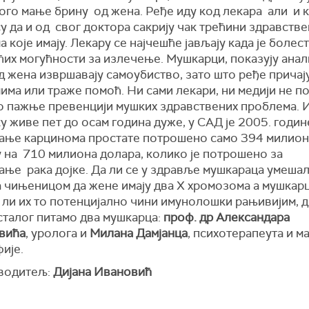
ого мање брину од жена. Ређе иду код лекара али и к
у да и од свог доктора сакрију чак трећини здравств
 које имају. Лекару се најчешће јављају када је болес
ћих могућности за излечење. Мушкарци, показују анал
 жена извршавају самоубиство, зато што ређе причај
ма или траже помоћ. Ни сами лекари, ни медији не п
 пажње превенцији мушких здравствених проблема. 
у живе пет до осам година дуже, у САД је 2005. годин
ање карцинома простате потрошено само 394 милион
у на 710 милиона долара, колико је потрошено за
ање рака дојке. Да ли се у здравље мушкараца умешал
а чињеницом да жене имају два X хромозома а мушкар
а ли их то потенцијално чини имунолошки рањивијим, 
сталог питамо два мушкарца:
проф. др Александара
вића
, уролога и
Милана Дамјанца
,
психотерапеута и м
ије.
 водитељ:
Дијана Ивановић