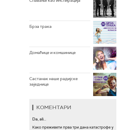
Спавање као инспирација
АРХИВ
Брза трака
Домаћице и комшинице
Састанак наше радијске
заједнице
КОМЕНТАРИ
Da, ali...
Како преживети прва три дана катастрофе у