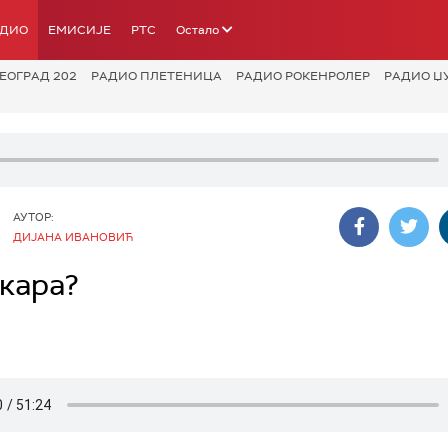
АДИО
ЕМИСИЈЕ
РТС
Остало
ЕОГРАД 202
РАДИО ПЛЕТЕНИЦА
РАДИО РОКЕНРОЛЕР
РАДИО Џ
АУТОР:
ДИЈАНА ИВАНОВИЋ
кара?