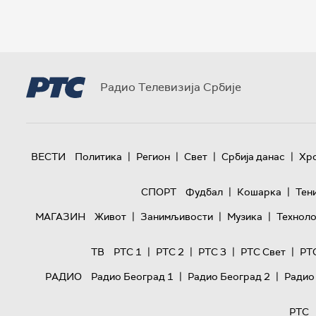
Радио Телевизија Србије
|
|
|
|
ВЕСТИ
Политика
Регион
Свет
Србија данас
Хр
|
|
СПОРТ
Фудбал
Кошарка
Тен
|
|
|
МАГАЗИН
Живот
Занимљивости
Музика
Техноло
|
|
|
|
ТВ
РТС 1
РТС 2
РТС 3
РТС Свет
РТ
|
|
РАДИО
Радио Београд 1
Радио Београд 2
Радио
РТС