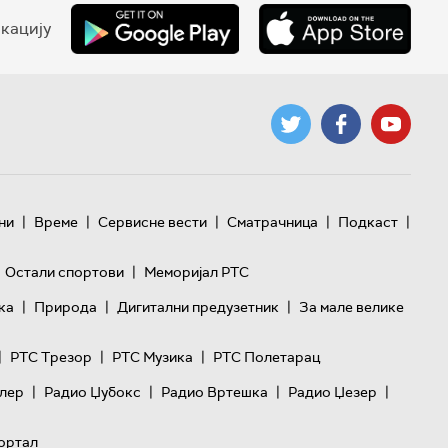
кацију
|
|
|
|
|
ни
Време
Сервисне вести
Сматрачница
Подкаст
|
Остали спортови
Меморијал РТС
|
|
|
ка
Природа
Дигитални предузетник
За мале велике
|
|
|
РТС Трезор
РТС Музика
РТС Полетарац
|
|
|
|
лер
Радио Џубокс
Радио Вртешка
Радио Џезер
ортал