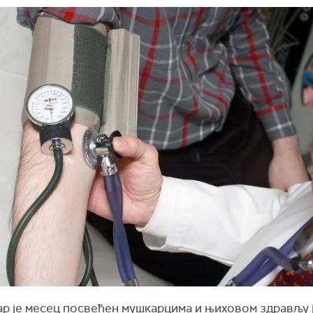
р је месец посвећен мушкарцима и њиховом здрављу 