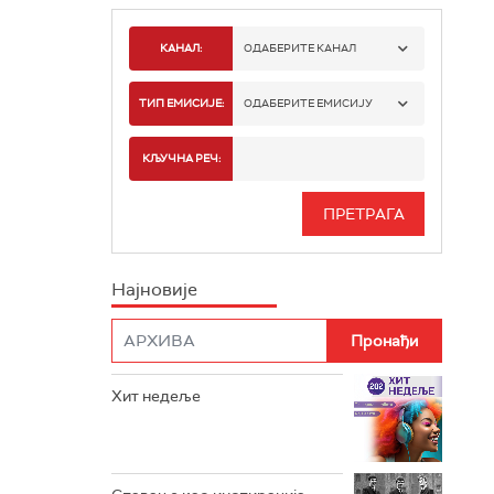
КАНАЛ:
ОДАБЕРИТЕ КАНАЛ
РАДИО БЕОГРАД 1
ТИП ЕМИСИЈЕ:
ОДАБЕРИТЕ ЕМИСИЈУ
РАДИО БЕОГРАД 2
СПОРТ
КЉУЧНА РЕЧ:
РАДИО БЕОГРАД 3
СЕРИЈА
БЕОГРАД 202
ИНФО
Најновије
РАДИО ПЛЕТЕНИЦА
ФИЛМ
РАДИО РОКЕНРОЛЕР
РАДИО ЏУБОКС
Хит недеље
РАДИО ВРТЕШКА
РАДИО ЏЕЗЕР