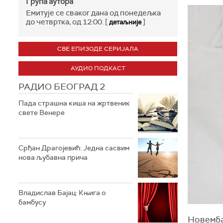
Група аутора
Емитује се сваког дана од понедељка
до четвртка, од 12:00. [
]
детаљније
СВЕ ЕПИЗОДЕ СЕРИЈАЛА
АУДИО ПОДКАСТ
РАДИО БЕОГРАД 2
Пада страшна киша на жртвеник
свете Венере
Срђан Драгојевић: Једна сасвим
нова љубавна прича
Владислав Бајац: Књига о
бамбусу
Новемба