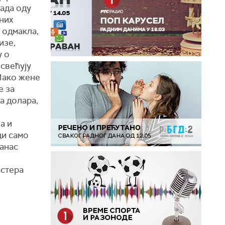
ада оду
ених
т одмакла,
изе,
у о
освећују
Иако жене
е за
а долара,
а и
ци само
данас
астера