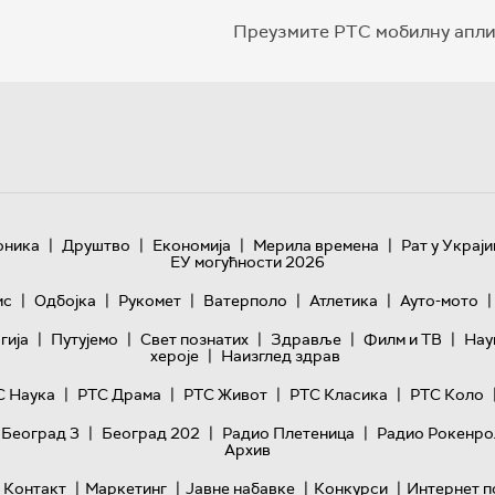
Преузмите РТС мобилну апли
|
|
|
|
оника
Друштво
Економија
Мерила времена
Рат у Украји
ЕУ могућности 2026
|
|
|
|
|
|
ис
Одбојка
Рукомет
Ватерполо
Атлетика
Ауто-мото
|
|
|
|
|
гијa
Путујемо
Свет познатих
Здравље
Филм и ТВ
Нау
|
хероје
Наизглед здрав
|
|
|
|
С Наука
РТС Драма
РТС Живот
РТС Класика
РТС Коло
|
|
|
 Београд 3
Београд 202
Радио Плетеница
Радио Рокенро
Архив
|
|
|
|
Контакт
Маркетинг
Јавне набавке
Конкурси
Интернет п