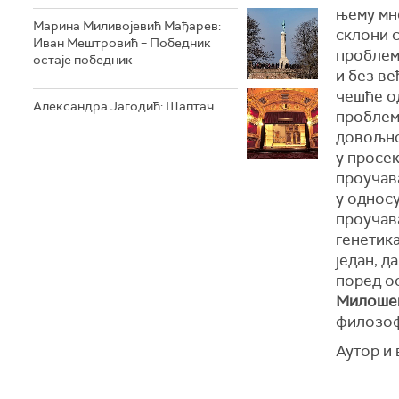
њему мн
Марина Миливојевић Мађарев:
склони с
Иван Мештровић – Победник
проблема
остаје победник
и без ве
чешће од
Александра Јагодић: Шаптач
проблеми
довољно
у просек
проучав
у однос
проучав
генетик
један, д
поред о
Милоше
филозоф
Аутор и