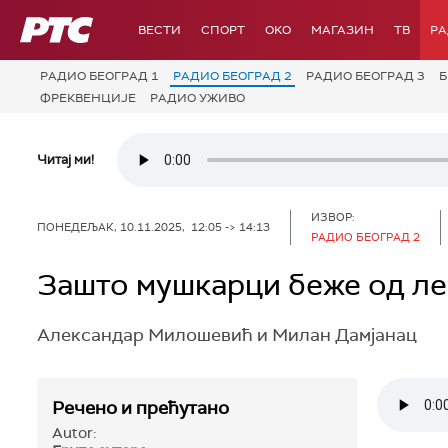
РТС
ВЕСТИ
СПОРТ
OKO
МАГАЗИН
ТВ
Р
РАДИО БЕОГРАД 1
РАДИО БЕОГРАД 2
РАДИО БЕОГРАД 3
Б
ФРЕКВЕНЦИЈЕ
РАДИО УЖИВО
Читај ми!
ИЗВОР:
ПОНЕДЕЉАК, 10.11.2025, 12:05 -> 14:13
РАДИО БЕОГРАД 2
Зашто мушкарци беже од ле
Александар Милошевић и Милан Дамјанац
Речено и прећутано
Autor: