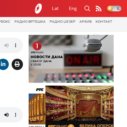
Lat
Eng
УБОКС
РАДИО ВРТЕШКА
РАДИО ЏЕЗЕР
АРХИВ
КОНТАКТ