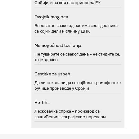
Србији, и за шта нас припрема ЕУ
Dvojnik mog oca
Вероватно свако од нас има свог двојника
са којим дели и сличну ДНК
Nemogućnost tusiranja
Не туширате се сваког дана – не стидите се,
то је здраво
Cestitke za uspeh
Да ли сте знали да се најбоље грамофонске
ручице производе у Србији
Re: Eh...
Лесковачка спржа – производ са
заштићеним географским пореклом