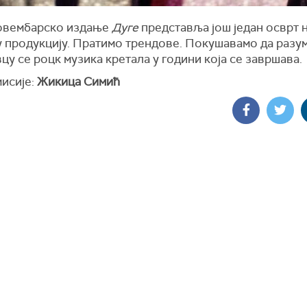
овембарско издање
Дуге
представља још један осврт 
у продукцију. Пратимо трендове. Покушавамо да разу
цу се роцк музика кретала у години која се завршава.
мисије:
Жикица Симић