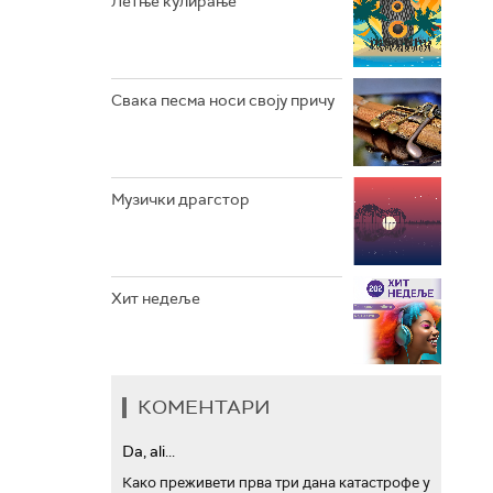
Летње кулирање
АРХИВ
Свака песма носи своју причу
Музички драгстор
Хит недеље
КОМЕНТАРИ
Da, ali...
Како преживети прва три дана катастрофе у