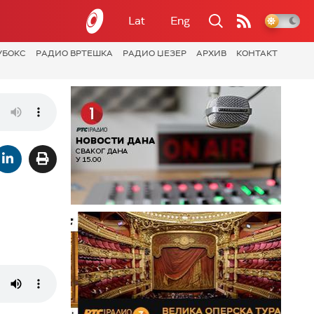
Lat
Eng
УБОКС
РАДИО ВРТЕШКА
РАДИО ЏЕЗЕР
АРХИВ
КОНТАКТ