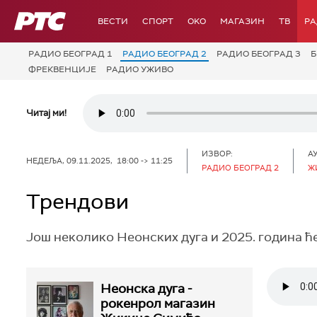
РТС
ВЕСТИ
СПОРТ
OKO
МАГАЗИН
ТВ
Р
РАДИО БЕОГРАД 1
РАДИО БЕОГРАД 2
РАДИО БЕОГРАД 3
Б
ФРЕКВЕНЦИЈЕ
РАДИО УЖИВО
Читај ми!
ИЗВОР:
А
НЕДЕЉА, 09.11.2025, 18:00 -> 11:25
РАДИО БЕОГРАД 2
Ж
Трендови
Још неколико Неонских дуга и 2025. година ћ
Неонска дуга -
рокенрол магазин