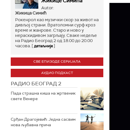
Жикице Симића
Autor:
Жикица Симић
Рокенрол као музички скор за живот на
дивљој страни. Вратоломни сурф кроз
време и жанрове. Старо и ново у
нераскидивом загрљају. Сваке недеље
на Радио Београд 2 од 18.00 до 20.00
часова. [
]
детаљније
СВЕ ЕПИЗОДЕ СЕРИЈАЛА
АУДИО ПОДКАСТ
РАДИО БЕОГРАД 2
Пада страшна киша на жртвеник
свете Венере
Срђан Драгојевић: Једна сасвим
нова љубавна прича