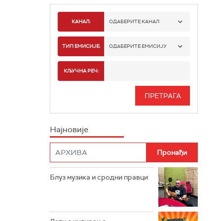
КАНАЛ:
ОДАБЕРИТЕ КАНАЛ
РАДИО БЕОГРАД 1
ТИП ЕМИСИЈЕ:
ОДАБЕРИТЕ ЕМИСИЈУ
РАДИО БЕОГРАД 2
СПОРТ
КЉУЧНА РЕЧ:
РАДИО БЕОГРАД 3
СЕРИЈА
БЕОГРАД 202
ИНФО
Најновије
РАДИО ПЛЕТЕНИЦА
ФИЛМ
РАДИО РОКЕНРОЛЕР
РАДИО ЏУБОКС
Блуз музика и сродни правци
РАДИО ВРТЕШКА
РАДИО ЏЕЗЕР