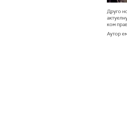
Друго н
актуелн
ком прав
Аутор е