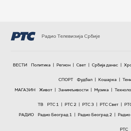
Радио Телевизија Србије
|
|
|
|
ВЕСТИ
Политика
Регион
Свет
Србија данас
Хр
|
|
СПОРТ
Фудбал
Кошарка
Тен
|
|
|
МАГАЗИН
Живот
Занимљивости
Музика
Техноло
|
|
|
|
ТВ
РТС 1
РТС 2
РТС 3
РТС Свет
РТ
|
|
РАДИО
Радио Београд 1
Радио Београд 2
Радио
РТС