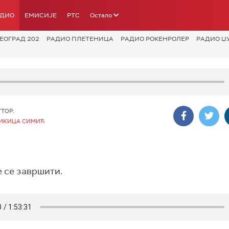
АДИО
ЕМИСИЈЕ
РТС
Остало
ЕОГРАД 202
РАДИО ПЛЕТЕНИЦА
РАДИО РОКЕНРОЛЕР
РАДИО Џ
УТОР:
ИКИЦА СИМИЋ
е се завршити.