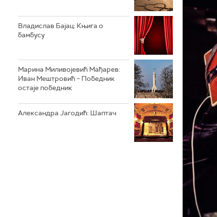
Владислав Бајац: Књига о
бамбусу
Марина Миливојевић Мађарев:
Иван Мештровић – Победник
остаје победник
Александра Јагодић: Шаптач