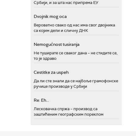
Србији, и за шта нас припрема ЕУ
Dvojnik mog oca
Вероватно свако од нас има свог двојника
са којим дели и сличну ДНК
Nemogućnost tusiranja
Не туширате се сваког дана – не стидите се,
то је здраво
Cestitke za uspeh
Да ли сте знали да се најбоље грамофонске
ручице производе у Србији
Re: Eh...
Лесковачка спржа – производ са
заштићеним географским пореклом