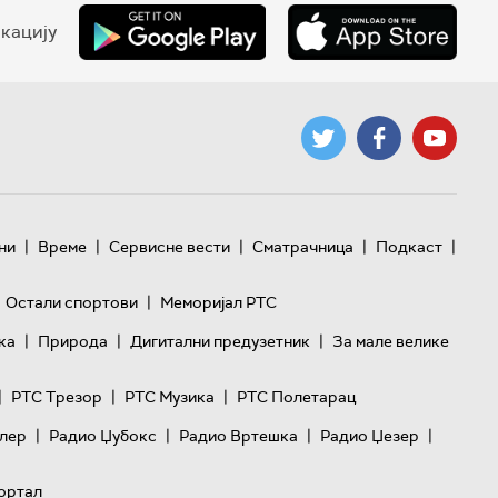
кацију
|
|
|
|
|
ни
Време
Сервисне вести
Сматрачница
Подкаст
|
Остали спортови
Меморијал РТС
|
|
|
ка
Природа
Дигитални предузетник
За мале велике
|
|
|
РТС Трезор
РТС Музика
РТС Полетарац
|
|
|
|
лер
Радио Џубокс
Радио Вртешка
Радио Џезер
ортал