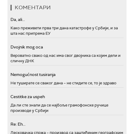
КОМЕНТАРИ
Da, ali...
Како преживети прва три дана катастрофе у Србији, и за
шта нас припрема ЕУ
Dvojnik mog oca
Вероватно свако од нас има свог двојника са којим дели и
сличну ДНК
Nemogućnost tusiranja
Не туширате се сваког дана – не стидите се, то је здраво
Cestitke za uspeh
Да ли сте знали да се најбоље грамофонске ручице
производе у Србији
Re: Eh...
Лесковачка спржа – производ са заштићеним географским