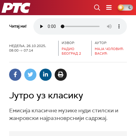
РТС
Читај ми!
ИЗВОР:
АУТОР:
НЕДЕЉА, 26.10.2025,
РАДИО
МАЈА ЧОЛОВИЋ
08:00 -> 07:14
БЕОГРАД 2
ВАСИЋ
Јутро уз класику
Емисија класичне музике нуди стилски и
жанровски најразноврснији садржај.