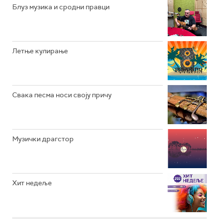
РАДИО ЏУБОКС
Блуз музика и сродни правци
РАДИО ВРТЕШКА
РАДИО ЏЕЗЕР
Летње кулирање
АРХИВ
Свака песма носи своју причу
Музички драгстор
Хит недеље