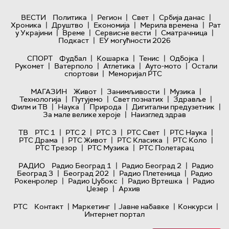
|
|
|
|
ВЕСТИ
Политика
Регион
Свет
Србија данас
|
|
|
|
Хроника
Друштво
Економија
Мерила времена
Рат
|
|
|
|
у Украјини
Време
Сервисне вести
Сматрачница
|
Подкаст
ЕУ могућности 2026
|
|
|
|
СПОРТ
Фудбал
Кошарка
Тенис
Одбојка
|
|
|
|
Рукомет
Ватерполо
Атлетика
Ауто-мото
Остали
|
спортови
Меморијал РТС
|
|
|
МАГАЗИН
Живот
Занимљивости
Музика
|
|
|
|
Технологијa
Путујемо
Свет познатих
Здравље
|
|
|
|
Филм и ТВ
Наука
Природа
Дигитални предузетник
|
За мале велике хероје
Наизглед здрав
|
|
|
|
|
ТВ
РТС 1
РТС 2
РТС 3
РТС Свет
РТС Наука
|
|
|
|
РТС Драма
РТС Живот
РТС Класика
РТС Коло
|
|
РТС Трезор
РТС Музика
РТС Полетарац
|
|
РАДИО
Радио Београд 1
Радио Београд 2
Радио
|
|
|
Београд 3
Београд 202
Радио Плетеница
Радио
|
|
|
Рокенролер
Радио Џубокс
Радио Вртешка
Радио
|
Џезер
Архив
|
|
|
|
РТС
Контакт
Маркетинг
Јавне набавке
Конкурси
Интернет портал