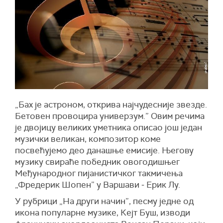
„Бах је астроном, открива најчудесније звезде.
Бетовен провоцира универзум.” Овим речима
је двојицу великих уметника описао још један
музички великан, композитор коме
посвећујемо део данашње емисије. Његову
музику свираће победник овогодишњег
Међународног пијанистичког такмичења
„Фредерик Шопен” у Варшави ‒ Ерик Лу.
У рубрици „На други начин”, песму једне од
икона популарне музике, Кејт Буш, изводи