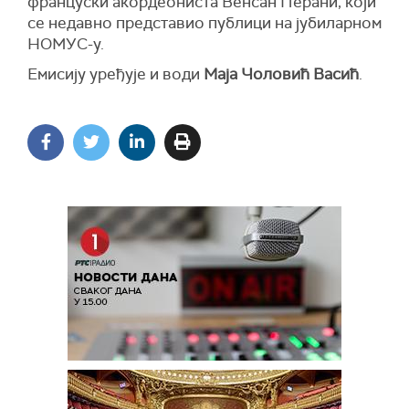
француски акордеониста Венсан Перани, који
се недавно представио публици на јубиларном
НОМУС-у.
Емисију уређује и води
Маја Чоловић Васић
.