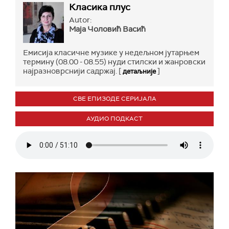
Класика плус
Autor:
Маја Чоловић Васић
Емисија класичне музике у недељном јутарњем
термину (08.00 - 08.55) нуди стилски и жанровски
најразноврснији садржај. [
]
детаљније
СВЕ ЕПИЗОДЕ СЕРИЈАЛА
АУДИО ПОДКАСТ