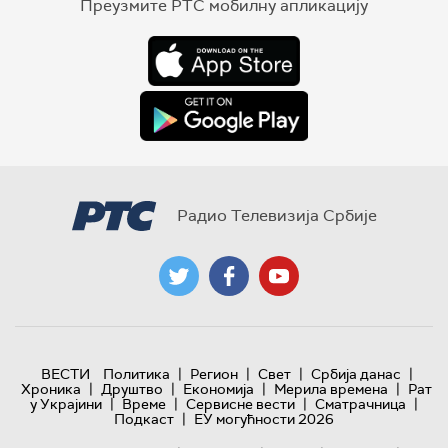
Преузмите РТС мобилну апликацију
Радио Телевизија Србије
|
|
|
|
ВЕСТИ
Политика
Регион
Свет
Србија данас
|
|
|
|
Хроника
Друштво
Економија
Мерила времена
Рат
|
|
|
|
у Украјини
Време
Сервисне вести
Сматрачница
|
Подкаст
ЕУ могућности 2026