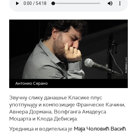
Антонио Серано
Звучну слику данашње Класике плус
употпуњују и композиције Франческе Качини,
Авнера Дормана, Волфганга Амадеуса
Моцарта и Клода Дебисија.
Уредница и водитељка је
Маја Чоловић Васић
.