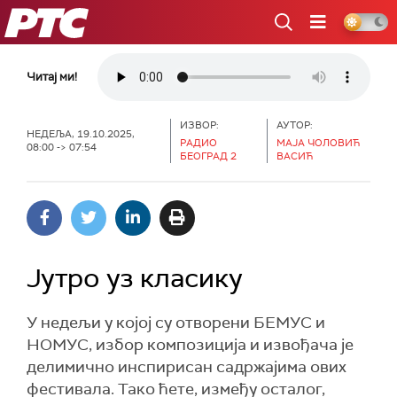
РТС
Читај ми!
ИЗВОР:
АУТОР:
НЕДЕЉА, 19.10.2025,
РАДИО
МАЈА ЧОЛОВИЋ
08:00 -> 07:54
БЕОГРАД 2
ВАСИЋ
Јутро уз класику
У недељи у којој су отворени БЕМУС и
НОМУС, избор композиција и извођача је
делимично инспирисан садржајима ових
фестивала. Тако ћете, између осталог,