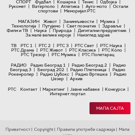
|
|
|
|
СПОРТ
Фудбал
Кошарка
Тенис
Одбојка
|
|
|
|
Рукомет
Ватерполо
Атлетика
Ауто-мото
Остали
|
спортови
Меморијал РТС
|
|
|
МАГАЗИН
Живот
Занимљивости
Музика
|
|
|
|
Технологијa
Путујемо
Свет познатих
Здравље
|
|
|
|
Филм и ТВ
Наука
Природа
Дигитални предузетник
|
За мале велике хероје
Наизглед здрав
|
|
|
|
|
ТВ
РТС 1
РТС 2
РТС 3
РТС Свет
РТС Наука
|
|
|
|
РТС Драма
РТС Живот
РТС Класика
РТС Коло
|
|
РТС Трезор
РТС Музика
РТС Полетарац
|
|
РАДИО
Радио Београд 1
Радио Београд 2
Радио
|
|
|
Београд 3
Београд 202
Радио Плетеница
Радио
|
|
|
Рокенролер
Радио Џубокс
Радио Вртешка
Радио
|
Џезер
Архив
|
|
|
|
РТС
Контакт
Маркетинг
Јавне набавке
Конкурси
Интернет портал
МАПА САЈТА
Приватност
Copyright
Правила употребе садржаја
Мапа
|
|
|