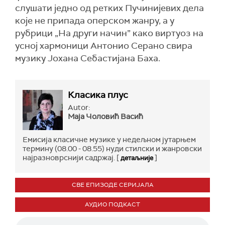
слушати једно од ретких Пучинијевих дела
које не припада оперском жанру, а у
рубрици „На други начин” како виртуоз на
усној хармоници Антонио Серано свира
музику Јохана Себастијана Баха.
Класика плус
Autor:
Маја Чоловић Васић
Емисија класичне музике у недељном јутарњем
термину (08.00 - 08.55) нуди стилски и жанровски
најразноврснији садржај. [
]
детаљније
СВЕ ЕПИЗОДЕ СЕРИЈАЛА
АУДИО ПОДКАСТ