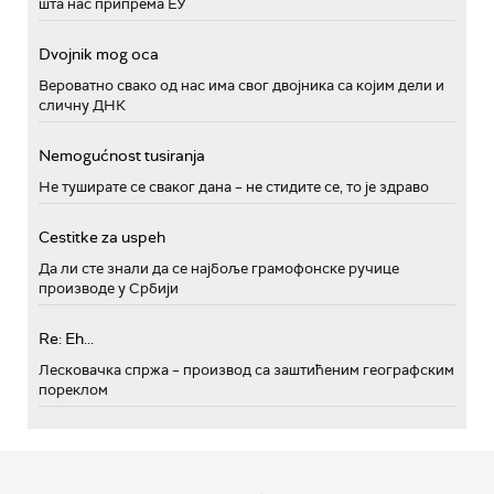
шта нас припрема ЕУ
Dvojnik mog oca
Вероватно свако од нас има свог двојника са којим дели и
сличну ДНК
Nemogućnost tusiranja
Не туширате се сваког дана – не стидите се, то је здраво
Cestitke za uspeh
Да ли сте знали да се најбоље грамофонске ручице
производе у Србији
Re: Eh...
Лесковачка спржа – производ са заштићеним географским
пореклом