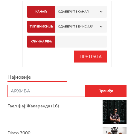
КАНАЛ:
ОДАБЕРИТЕ КАНАЛ
РАДИО БЕОГРАД 1
ТИП ЕМИСИЈЕ:
ОДАБЕРИТЕ ЕМИСИЈУ
РАДИО БЕОГРАД 2
СПОРТ
КЉУЧНА РЕЧ:
РАДИО БЕОГРАД 3
СЕРИЈА
БЕОГРАД 202
ИНФО
Најновије
РАДИО ПЛЕТЕНИЦА
ФИЛМ
РАДИО РОКЕНРОЛЕР
РАДИО ЏУБОКС
Гаел Фај: Жакаранда (16)
РАДИО ВРТЕШКА
РАДИО ЏЕЗЕР
Disco 3000