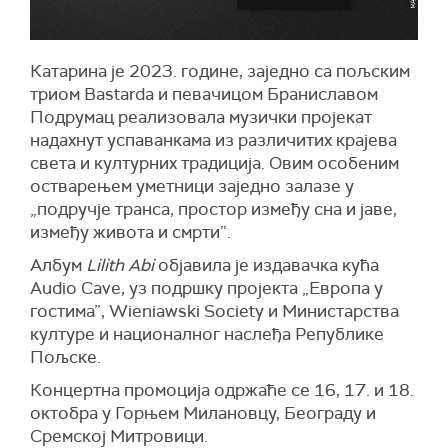
Катарина је 2023. године, заједно са пољским
триом Bastarda и певачицом Браниславом
Подрумац реализовала музички пројекат
надахнут успаванкама из различитих крајева
света и културних традиција. Овим особеним
остварењем уметници заједно залазе у
„подручје транса, простор између сна и јаве,
између живота и смрти”.
Албум
Lilith Abi
објавила је издавачка кућа
Audio Cave, уз подршку пројекта „Европа у
гостима”, Wieniawski Society и Министарства
културе и националног наслеђа Републике
Пољске.
Концертна промоција одржаће се 16, 17. и 18.
октобра у Горњем Милановцу, Београду и
Сремској Митровици.