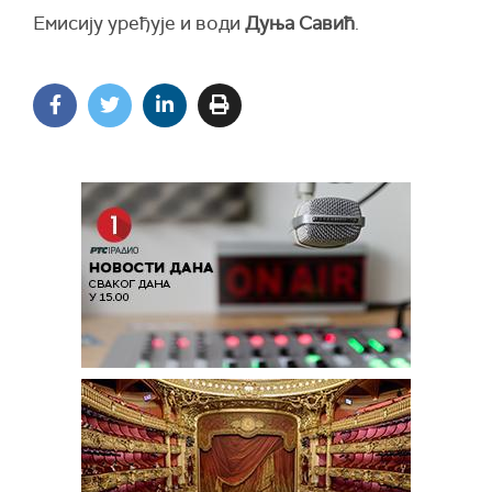
Емисију уређује и води
Дуња Савић
.