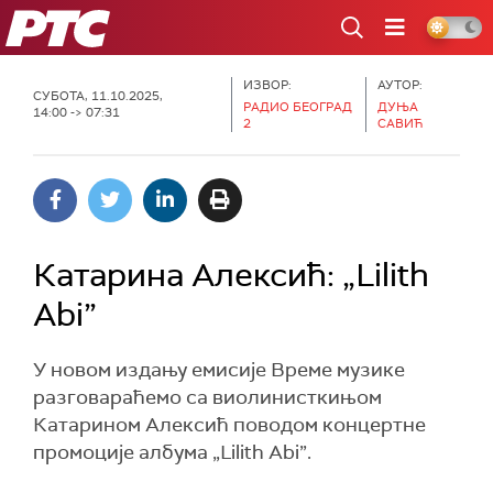
РТС
ИЗВОР:
АУТОР:
СУБОТА, 11.10.2025,
РАДИО БЕОГРАД
ДУЊА
14:00 -> 07:31
2
САВИЋ
Катарина Алексић: „Lilith
Abi”
У новом издању емисије Време музике
разговараћемо са виолинисткињом
Катарином Алексић поводом концертне
промоције албума „Lilith Abi”.