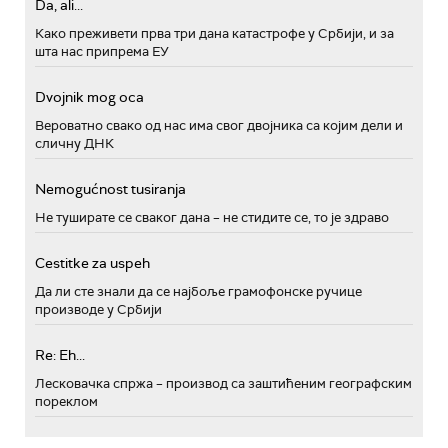
Da, ali...
Како преживети прва три дана катастрофе у Србији, и за
шта нас припрема ЕУ
Dvojnik mog oca
Вероватно свако од нас има свог двојника са којим дели и
сличну ДНК
Nemogućnost tusiranja
Не туширате се сваког дана – не стидите се, то је здраво
Cestitke za uspeh
Да ли сте знали да се најбоље грамофонске ручице
производе у Србији
Re: Eh...
Лесковачка спржа – производ са заштићеним географским
пореклом