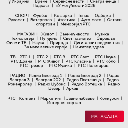
|
|
|
|
у Украјини
Време
Сервисне вести
Сматрачница
|
Подкаст
ЕУ могућности 2026
|
|
|
|
СПОРТ
Фудбал
Кошарка
Тенис
Одбојка
|
|
|
|
Рукомет
Ватерполо
Атлетика
Ауто-мото
Остали
|
спортови
Меморијал РТС
|
|
|
МАГАЗИН
Живот
Занимљивости
Музика
|
|
|
|
Технологијa
Путујемо
Свет познатих
Здравље
|
|
|
|
Филм и ТВ
Наука
Природа
Дигитални предузетник
|
За мале велике хероје
Наизглед здрав
|
|
|
|
|
ТВ
РТС 1
РТС 2
РТС 3
РТС Свет
РТС Наука
|
|
|
|
РТС Драма
РТС Живот
РТС Класика
РТС Коло
|
|
РТС Трезор
РТС Музика
РТС Полетарац
|
|
РАДИО
Радио Београд 1
Радио Београд 2
Радио
|
|
|
Београд 3
Београд 202
Радио Плетеница
Радио
|
|
|
Рокенролер
Радио Џубокс
Радио Вртешка
Радио
|
Џезер
Архив
|
|
|
|
РТС
Контакт
Маркетинг
Јавне набавке
Конкурси
Интернет портал
МАПА САЈТА