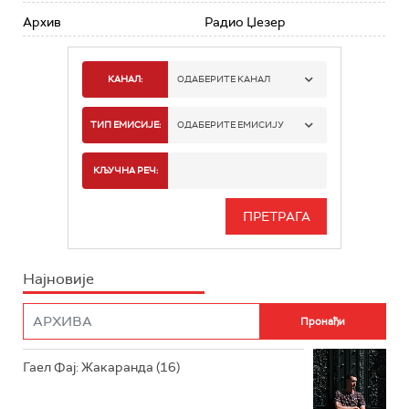
Архив
Радио Џезер
КАНАЛ:
ОДАБЕРИТЕ КАНАЛ
РАДИО БЕОГРАД 1
ТИП ЕМИСИЈЕ:
ОДАБЕРИТЕ ЕМИСИЈУ
РАДИО БЕОГРАД 2
СПОРТ
КЉУЧНА РЕЧ:
РАДИО БЕОГРАД 3
СЕРИЈА
БЕОГРАД 202
ИНФО
Најновије
РАДИО ПЛЕТЕНИЦА
ФИЛМ
РАДИО РОКЕНРОЛЕР
РАДИО ЏУБОКС
Гаел Фај: Жакаранда (16)
РАДИО ВРТЕШКА