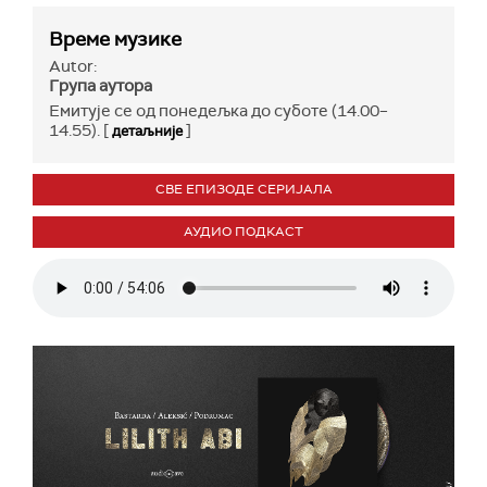
Време музике
Autor:
Група аутора
Емитује се од понедељка до суботе (14.00–
14.55). [
]
детаљније
СВЕ ЕПИЗОДЕ СЕРИЈАЛА
АУДИО ПОДКАСТ