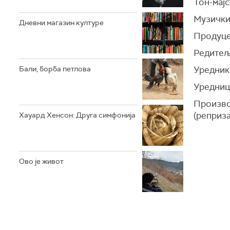
Тон-мај
Музички
Дневни магазин културе
Продуце
Редитељ
Уредник
Бали, борба петлова
Уредни
Произво
(реприза
Хауард Хенсон: Друга симфонија
Ово је живот