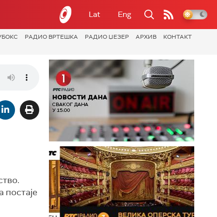
Lat
Eng
УБОКС
РАДИО ВРТЕШКА
РАДИО ЏЕЗЕР
АРХИВ
КОНТАКТ
ство.
 постаје