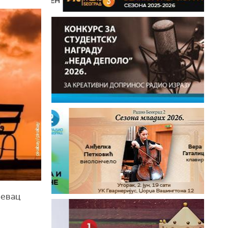
ђевац