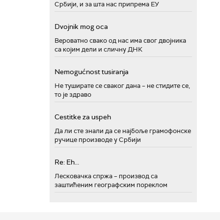
Србији, и за шта нас припрема ЕУ
Dvojnik mog oca
Вероватно свако од нас има свог двојника
са којим дели и сличну ДНК
Nemogućnost tusiranja
Не туширате се сваког дана – не стидите се,
то је здраво
Cestitke za uspeh
Да ли сте знали да се најбоље грамофонске
ручице производе у Србији
Re: Eh...
Лесковачка спржа – производ са
заштићеним географским пореклом