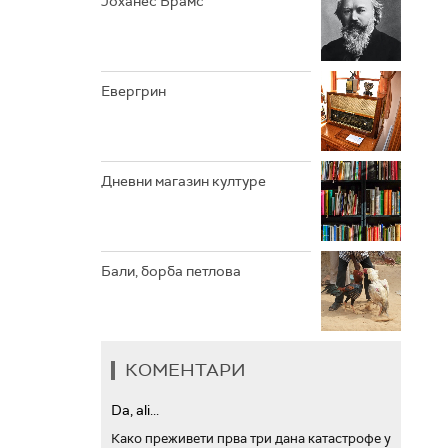
Јоханес Брамс
АРХИВ
Евергрин
Дневни магазин културе
Бали, борба петлова
КОМЕНТАРИ
Da, ali...
Како преживети прва три дана катастрофе у