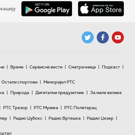
кацију
|
|
|
|
|
ни
Време
Сервисне вести
Сматрачница
Подкаст
|
Остали спортови
Меморијал РТС
|
|
|
ка
Природа
Дигитални предузетник
За мале велике
|
|
|
РТС Трезор
РТС Музика
РТС Полетарац
|
|
|
|
лер
Радио Џубокс
Радио Вртешка
Радио Џезер
ортал