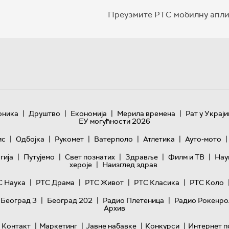
Преузмите РТС мобилну апли
|
|
|
|
оника
Друштво
Економија
Мерила времена
Рат у Украји
ЕУ могућности 2026
|
|
|
|
|
|
ис
Одбојка
Рукомет
Ватерполо
Атлетика
Ауто-мото
|
|
|
|
|
гијa
Путујемо
Свет познатих
Здравље
Филм и ТВ
Нау
|
хероје
Наизглед здрав
|
|
|
|
С Наука
РТС Драма
РТС Живот
РТС Класика
РТС Коло
|
|
|
 Београд 3
Београд 202
Радио Плетеница
Радио Рокенро
Архив
|
|
|
|
Контакт
Маркетинг
Јавне набавке
Конкурси
Интернет п