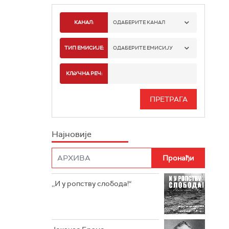
КАНАЛ:
ОДАБЕРИТЕ КАНАЛ
РАДИО БЕОГРАД 1
ТИП ЕМИСИЈЕ:
ОДАБЕРИТЕ ЕМИСИЈУ
РАДИО БЕОГРАД 2
СПОРТ
КЉУЧНА РЕЧ:
РАДИО БЕОГРАД 3
СЕРИЈА
БЕОГРАД 202
ИНФО
Најновије
РАДИО ПЛЕТЕНИЦА
ФИЛМ
РАДИО РОКЕНРОЛЕР
РАДИО ЏУБОКС
,,И у ропству слобода!“
РАДИО ВРТЕШКА
РАДИО ЏЕЗЕР