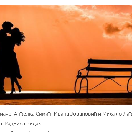
умаче: Анђелка Симић, Ивана Јовановић и Михајло Ла
а: Радмила Видак