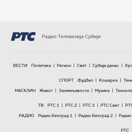
Радио Телевизија Србије
|
|
|
|
ВЕСТИ
Политика
Регион
Свет
Србија данас
Хр
|
|
СПОРТ
Фудбал
Кошарка
Тен
|
|
|
МАГАЗИН
Живот
Занимљивости
Музика
Техноло
|
|
|
|
ТВ
РТС 1
РТС 2
РТС 3
РТС Свет
РТ
|
|
РАДИО
Радио Београд 1
Радио Београд 2
Радио
РТС