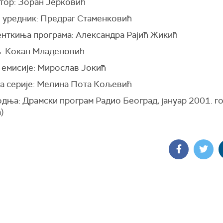
стор: Зоран Јерковић
 уредник: Предраг Стаменковић
нткиња програма: Александра Рајић Жикић
: Кокан Младеновић
 емисије: Мирослав Јокић
ца серије: Мелина Пота Кољевић
дња: Драмски програм Радио Београд, јануар 2001. г
)