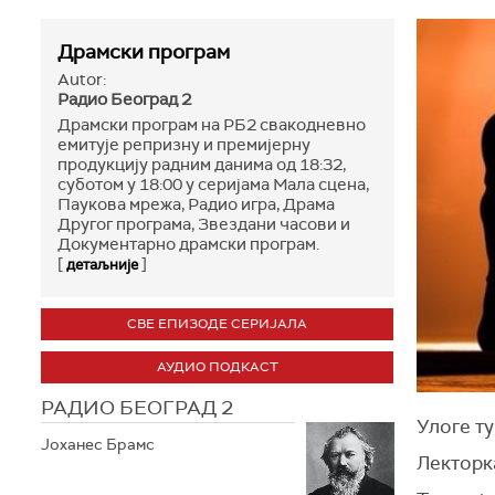
Драмски програм
Autor:
Радио Београд 2
Драмски програм на РБ2 свакодневно
емитује репризну и премијерну
продукцију радним данима од 18:32,
суботом у 18:00 у серијама Мала сцена,
Паукова мрежа, Радио игра, Драма
Другог програма, Звездани часови и
Документарно драмски програм.
[
]
детаљније
СВЕ ЕПИЗОДЕ СЕРИЈАЛА
АУДИО ПОДКАСТ
РАДИО БЕОГРАД 2
Улоге т
Јоханес Брамс
Лекторк