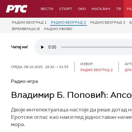
РТС
ВЕСТИ
СПОРТ
OKO
МАГАЗИН
ТВ
Р
РАДИО БЕОГРАД 1
РАДИО БЕОГРАД 2
РАДИО БЕОГРАД 3
Б
ФРЕКВЕНЦИЈЕ
РАДИО УЖИВО
Читај ми!
ИЗВОР:
АУТ
СРЕДА, 08.10.2025, 18:32 -> 01:53
РАДИО БЕОГРАД 2
ДРА
Радио-игра
Владимир Б. Поповић: Апс
Двоје интелектуалаца настоје да реше дотад 
Еротски оглас као наизглед једноставан нач
мора.