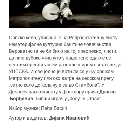
Српско коло, уписано је на Репрзентативну листу
нематеријалне културне баштине човечанства.
Вероватно га не би било на тој престижној листи,
да није дубоко утиснуто у наше гене одакле се
вештим преплитањем развило широм света све до
УНЕСКА. И све једно је врти ли се у њујоршком
Метрополитену или око ватре на сеоском прелу
„ситно коло до кола чује се до Стамбола". У
Дионису
нам о животу у фолклору прича
Драган
Ђорђевић
, бивши играч у „Колу" и „Лоли".
Избор музике: Пеђа Васић
Аутор и водитељ:
Дијана Ивановић