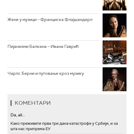
АРХИВ
Жене у музици – Франциска Флајшандерл
Пијанизми Балкана – Ивана Гаврић
Чарлс Берни и путовање кроз музику
КОМЕНТАРИ
Da, ali...
Како преживети прва три дана катастрофе у Србији, и за
шта нас припрема ЕУ