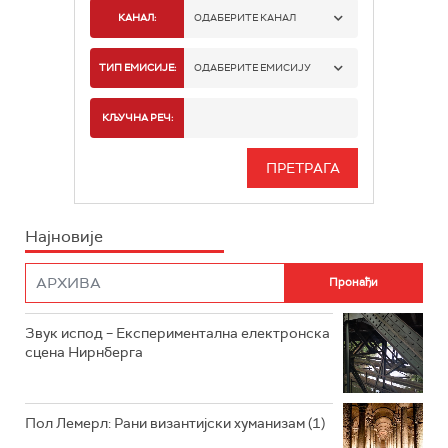
КАНАЛ:
ОДАБЕРИТЕ КАНАЛ
РАДИО БЕОГРАД 1
ТИП ЕМИСИЈЕ:
ОДАБЕРИТЕ ЕМИСИЈУ
РАДИО БЕОГРАД 2
СПОРТ
КЉУЧНА РЕЧ:
РАДИО БЕОГРАД 3
СЕРИЈА
БЕОГРАД 202
ИНФО
Најновије
РАДИО ПЛЕТЕНИЦА
ФИЛМ
РАДИО РОКЕНРОЛЕР
РАДИО ЏУБОКС
Звук испод – Експериментална електронска
сцена Нирнберга
РАДИО ВРТЕШКА
РАДИО ЏЕЗЕР
Пол Лемерл: Рани византијски хуманизам (1)