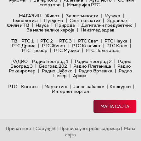
|
спортови
Меморијал РТС
|
|
|
МАГАЗИН
Живот
Занимљивости
Музика
|
|
|
|
Технологијa
Путујемо
Свет познатих
Здравље
|
|
|
|
Филм и ТВ
Наука
Природа
Дигитални предузетник
|
За мале велике хероје
Наизглед здрав
|
|
|
|
|
ТВ
РТС 1
РТС 2
РТС 3
РТС Свет
РТС Наука
|
|
|
|
РТС Драма
РТС Живот
РТС Класика
РТС Коло
|
|
РТС Трезор
РТС Музика
РТС Полетарац
|
|
РАДИО
Радио Београд 1
Радио Београд 2
Радио
|
|
|
Београд 3
Београд 202
Радио Плетеница
Радио
|
|
|
Рокенролер
Радио Џубокс
Радио Вртешка
Радио
|
Џезер
Архив
|
|
|
|
РТС
Контакт
Маркетинг
Јавне набавке
Конкурси
Интернет портал
МАПА САЈТА
Приватност
Copyright
Правила употребе садржаја
Мапа
|
|
|
сајта