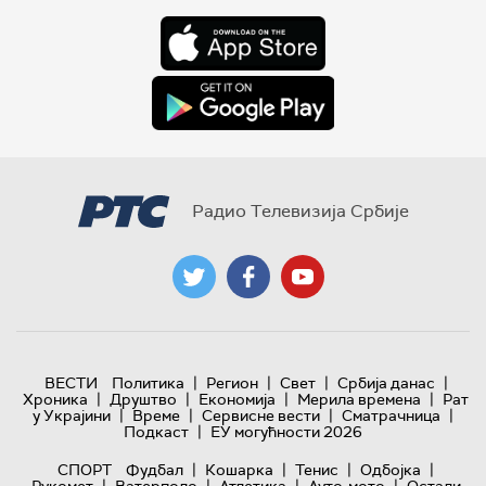
Радио Телевизија Србије
|
|
|
|
ВЕСТИ
Политика
Регион
Свет
Србија данас
|
|
|
|
Хроника
Друштво
Економија
Мерила времена
Рат
|
|
|
|
у Украјини
Време
Сервисне вести
Сматрачница
|
Подкаст
ЕУ могућности 2026
|
|
|
|
СПОРТ
Фудбал
Кошарка
Тенис
Одбојка
|
|
|
|
Рукомет
Ватерполо
Атлетика
Ауто-мото
Остали