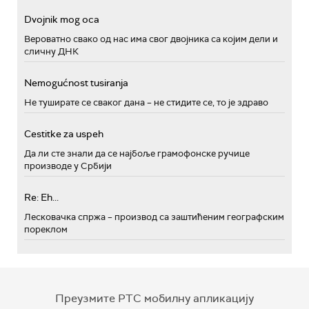
Dvojnik mog oca
Вероватно свако од нас има свог двојника са којим дели и
сличну ДНК
Nemogućnost tusiranja
Не туширате се сваког дана – не стидите се, то је здраво
Cestitke za uspeh
Да ли сте знали да се најбоље грамофонске ручице
производе у Србији
Re: Eh...
Лесковачка спржа – производ са заштићеним географским
пореклом
Преузмите РТС мобилну апликацију