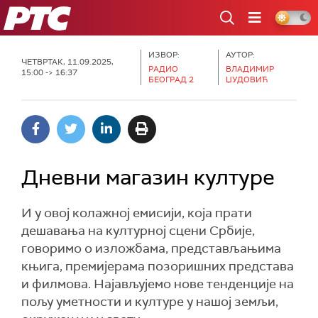
РТС
ИЗВОР:
АУТОР:
ЧЕТВРТАК, 11.09.2025,
РАДИО
ВЛАДИМИР
15:00 -> 16:37
БЕОГРАД 2
ЏУДОВИЋ
Дневни магазин културе
И у овој колажној емисији, која прати
дешавања на културној сцени Србије,
говоримо о изложбама, представљањима
књига, премијерама позоришних представа
и филмова. Најављујемо нове тенденције на
пољу уметности и културе у нашој земљи,