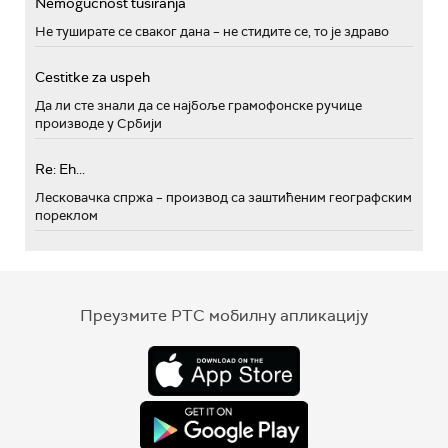
Nemogućnost tusiranja
Не туширате се сваког дана – не стидите се, то је здраво
Cestitke za uspeh
Да ли сте знали да се најбоље грамофонске ручице
производе у Србији
Re: Eh...
Лесковачка спржа – производ са заштићеним географским
пореклом
Преузмите РТС мобилну апликацију