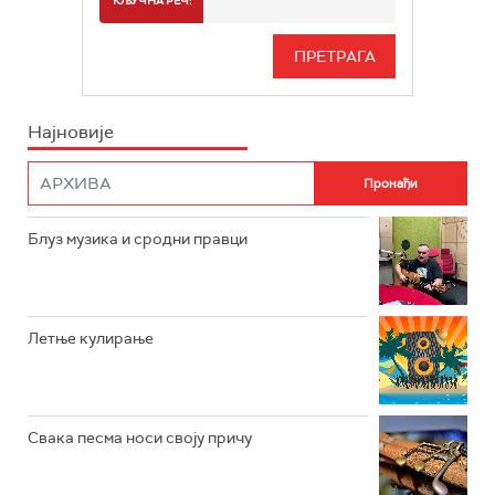
КЉУЧНА РЕЧ:
РАДИО БЕОГРАД 3
СЕРИЈА
БЕОГРАД 202
ИНФО
Најновије
РАДИО ПЛЕТЕНИЦА
ФИЛМ
РАДИО РОКЕНРОЛЕР
РАДИО ЏУБОКС
Блуз музика и сродни правци
РАДИО ВРТЕШКА
РАДИО ЏЕЗЕР
Летње кулирање
АРХИВ
Свака песма носи своју причу