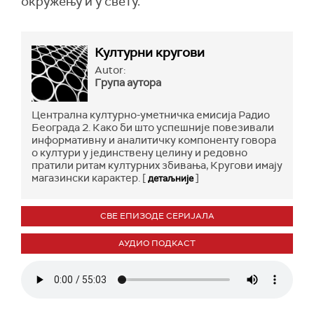
окружењу и у свету.
Културни кругови
Autor:
Група аутора
Централна културно-уметничка емисија Радио
Београда 2. Како би што успешније повезивали
информативну и аналитичку компоненту говора
о култури у јединствену целину и редовно
пратили ритам културних збивања, Кругови имају
магазински карактер. [
]
детаљније
СВЕ ЕПИЗОДЕ СЕРИЈАЛА
АУДИО ПОДКАСТ