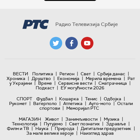
Радио Телевизија Србије
|
|
|
|
ВЕСТИ
Политика
Регион
Свет
Србија данас
|
|
|
|
Хроника
Друштво
Економија
Мерила времена
Рат
|
|
|
|
у Украјини
Време
Сервисне вести
Сматрачница
|
Подкаст
ЕУ могућности 2026
|
|
|
|
СПОРТ
Фудбал
Кошарка
Тенис
Одбојка
|
|
|
|
Рукомет
Ватерполо
Атлетика
Ауто-мото
Остали
|
спортови
Меморијал РТС
|
|
|
МАГАЗИН
Живот
Занимљивости
Музика
|
|
|
|
Технологијa
Путујемо
Свет познатих
Здравље
|
|
|
|
Филм и ТВ
Наука
Природа
Дигитални предузетник
|
За мале велике хероје
Наизглед здрав