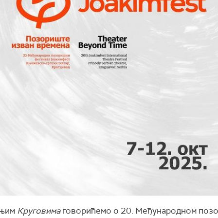
шњим
Круговима
говорићемо о 20. Међународном поз