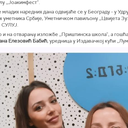
у ,,Јоакимфест”.
 младих наредних дана одвијаће се у Београду ‒ у Уд
х уметника Србије, Уметничком павиљону ,,Цвијета Зу
и СУЛУЈ.
 и на отварању изложбе ,,Приштинска школа”, а гошћа
ана Елезовић Бабић
, уредница у Издавачкој кући ,,Лум