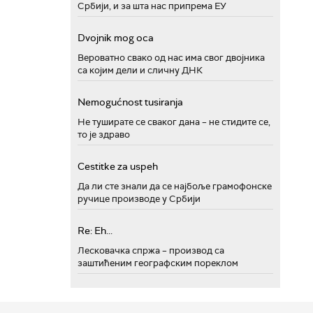
Србији, и за шта нас припрема ЕУ
Dvojnik mog oca
Вероватно свако од нас има свог двојника
са којим дели и сличну ДНК
Nemogućnost tusiranja
Не туширате се сваког дана – не стидите се,
то је здраво
Cestitke za uspeh
Да ли сте знали да се најбоље грамофонске
ручице производе у Србији
Re: Eh...
Лесковачка спржа – производ са
заштићеним географским пореклом