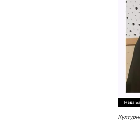
Нада Ба
Културн