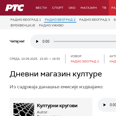
РТС
ВЕСТИ
СПОРТ
OKO
МАГАЗИН
ТВ
Р
РАДИО БЕОГРАД 1
РАДИО БЕОГРАД 2
РАДИО БЕОГРАД 3
Б
ФРЕКВЕНЦИЈЕ
РАДИО УЖИВО
Читај ми!
ИЗВОР:
АУТ
СРЕДА, 10.09.2025, 15:00 -> 16:55
РАДИО БЕОГРАД 2
НАД
Дневни магазин културе
Из садржаја данашње емисије издвајамо:
Културни кругови
Autor: