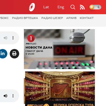
Lat
Eng
УБОКС
РАДИО ВРТЕШКА
РАДИО ЏЕЗЕР
АРХИВ
КОНТАКТ