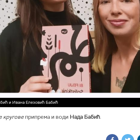
бић и Ивана Елезовић Бабић
е кругове
припрема и води
Нада Бабић
.