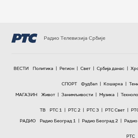
Радио Телевизија Србије
|
|
|
|
ВЕСТИ
Политика
Регион
Свет
Србија данас
Хр
|
|
СПОРТ
Фудбал
Кошарка
Тен
|
|
|
МАГАЗИН
Живот
Занимљивости
Музика
Техноло
|
|
|
|
ТВ
РТС 1
РТС 2
РТС 3
РТС Свет
РТ
|
|
РАДИО
Радио Београд 1
Радио Београд 2
Радио
РТС