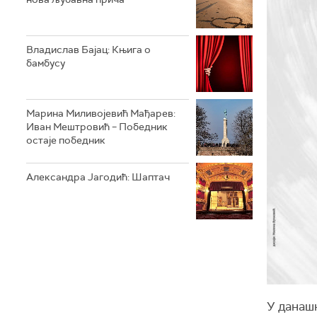
Владислав Бајац: Књига о
бамбусу
Марина Миливојевић Мађарев:
Иван Мештровић – Победник
остаје победник
Александра Јагодић: Шаптач
У дана