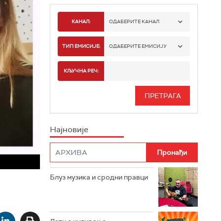
КАНАЛ:
ОДАБЕРИТЕ КАНАЛ
РАДИО БЕОГРАД 1
ТИП ЕМИСИЈЕ:
ОДАБЕРИТЕ ЕМИСИЈУ
РАДИО БЕОГРАД 2
СПОРТ
КЉУЧНА РЕЧ:
РАДИО БЕОГРАД 3
СЕРИЈА
БЕОГРАД 202
ИНФО
Најновије
РАДИО ПЛЕТЕНИЦА
ФИЛМ
РАДИО РОКЕНРОЛЕР
РАДИО ЏУБОКС
Блуз музика и сродни правци
РАДИО ВРТЕШКА
РАДИО ЏЕЗЕР