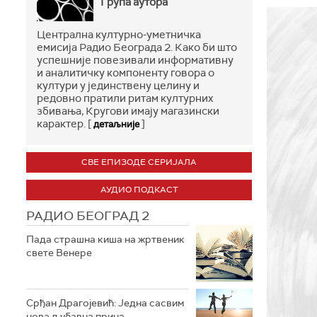
Група аутора
Централна културно-уметничка
емисија Радио Београда 2. Како би што
успешније повезивали информативну
и аналитичку компоненту говора о
култури у јединствену целину и
редовно пратили ритам културних
збивања, Кругови имају магазински
карактер. [
]
детаљније
СВЕ ЕПИЗОДЕ СЕРИЈАЛА
АУДИО ПОДКАСТ
РАДИО БЕОГРАД 2
Пада страшна киша на жртвеник
свете Венере
Срђан Драгојевић: Једна сасвим
нова љубавна прича