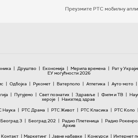
Преузмите РТС мобилну апли
|
|
|
|
оника
Друштво
Економија
Мерила времена
Рат у Украји
ЕУ могућности 2026
|
|
|
|
|
|
ис
Одбојка
Рукомет
Ватерполо
Атлетика
Ауто-мото
|
|
|
|
|
гијa
Путујемо
Свет познатих
Здравље
Филм и ТВ
Нау
|
хероје
Наизглед здрав
|
|
|
|
С Наука
РТС Драма
РТС Живот
РТС Класика
РТС Коло
|
|
|
 Београд 3
Београд 202
Радио Плетеница
Радио Рокенро
Архив
|
|
|
|
Контакт
Маркетинг
Јавне набавке
Конкурси
Интернет п