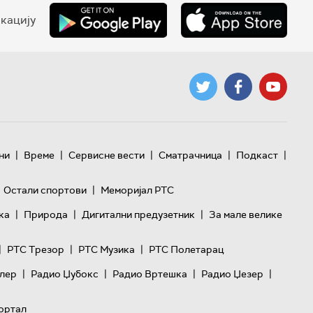
кацију
|
|
|
|
|
ни
Време
Сервисне вести
Сматрачница
Подкаст
|
Остали спортови
Меморијал РТС
|
|
|
ка
Природа
Дигитални предузетник
За мале велике
|
|
|
РТС Трезор
РТС Музика
РТС Полетарац
|
|
|
|
лер
Радио Џубокс
Радио Вртешка
Радио Џезер
ортал