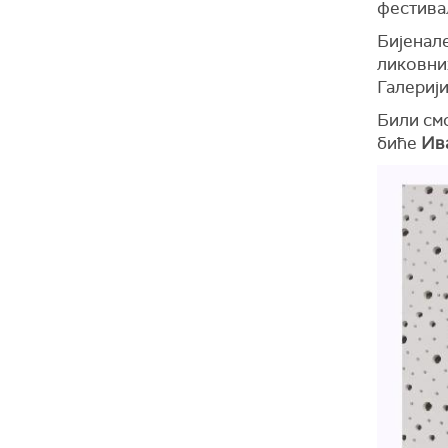
фестивал
Бијенале
ликовни
Галериј
Били смо
биће
Ив