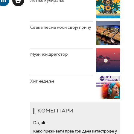
Летње кулирање
АРХИВ
Свака песма носи своју причу
Музички драгстор
Хит недеље
КОМЕНТАРИ
Da, ali...
Како преживети прва три дана катастрофе у