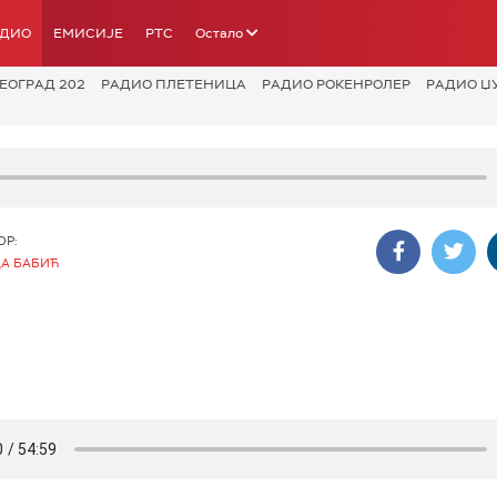
АДИО
ЕМИСИЈЕ
РТС
Остало
ЕОГРАД 202
РАДИО ПЛЕТЕНИЦА
РАДИО РОКЕНРОЛЕР
РАДИО Џ
ОР:
А БАБИЋ