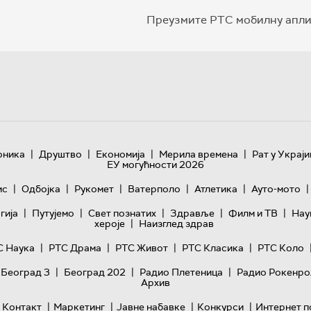
Преузмите РТС мобилну апли
|
|
|
|
оника
Друштво
Економија
Мерила времена
Рат у Украји
ЕУ могућности 2026
|
|
|
|
|
|
ис
Одбојка
Рукомет
Ватерполо
Атлетика
Ауто-мото
|
|
|
|
|
гијa
Путујемо
Свет познатих
Здравље
Филм и ТВ
Нау
|
хероје
Наизглед здрав
|
|
|
|
С Наука
РТС Драма
РТС Живот
РТС Класика
РТС Коло
|
|
|
 Београд 3
Београд 202
Радио Плетеница
Радио Рокенро
Архив
|
|
|
|
Контакт
Маркетинг
Јавне набавке
Конкурси
Интернет п