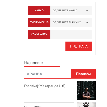
КАНАЛ:
ОДАБЕРИТЕ КАНАЛ
РАДИО БЕОГРАД 1
ТИП ЕМИСИЈЕ:
ОДАБЕРИТЕ ЕМИСИЈУ
РАДИО БЕОГРАД 2
СПОРТ
КЉУЧНА РЕЧ:
РАДИО БЕОГРАД 3
СЕРИЈА
БЕОГРАД 202
ИНФО
Најновије
РАДИО ПЛЕТЕНИЦА
ФИЛМ
РАДИО РОКЕНРОЛЕР
РАДИО ЏУБОКС
Гаел Фај: Жакаранда (16)
РАДИО ВРТЕШКА
РАДИО ЏЕЗЕР