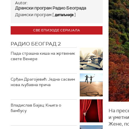
Autor:
Драмски програм Радио Београда
Драмски програм [
]
детаљније
СВЕ ЕПИЗОДЕ СЕРИЈАЛА
РАДИО БЕОГРАД 2
Пада страшна киша на жртвеник
свете Венере
Срђан Драгојевић: Једна сасвим
нова љубавна прича
Владислав Бајац: Књига о
На пресе
бамбусу
и уметн
Жене, по