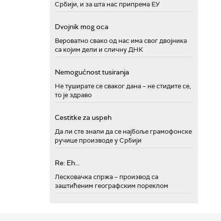
Србији, и за шта нас припрема ЕУ
Dvojnik mog oca
Вероватно свако од нас има свог двојника
са којим дели и сличну ДНК
Nemogućnost tusiranja
Не туширате се сваког дана – не стидите се,
то је здраво
Cestitke za uspeh
Да ли сте знали да се најбоље грамофонске
ручице производе у Србији
Re: Eh...
Лесковачка спржа – производ са
заштићеним географским пореклом