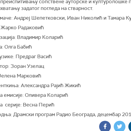
 преиспитивању сопствене ауторске и културолошке п
хватању задатог погледа на стварност.
умаче: Андреј Шепетковски, Иван Николић и Тамара К
 Жарко Радаковић
зација: Владимир Коларић
а: Олга Бабић
узике: Предраг Васић
стор: Зоран Узелац
 Јелена Марковић
нткиња: Александра Рајић Жикић
а емисије: Оливера Коларић
а серије: Весна Перић
дња: Драмски програм Радио Београда, децембар 201