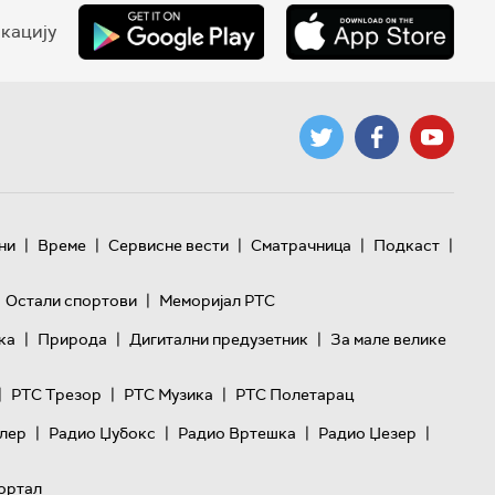
кацију
|
|
|
|
|
ни
Време
Сервисне вести
Сматрачница
Подкаст
|
Остали спортови
Меморијал РТС
|
|
|
ка
Природа
Дигитални предузетник
За мале велике
|
|
|
РТС Трезор
РТС Музика
РТС Полетарац
|
|
|
|
лер
Радио Џубокс
Радио Вртешка
Радио Џезер
ортал