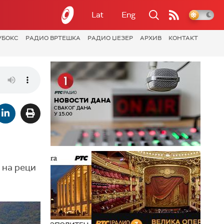
Lat
Eng
УБОКС
РАДИО ВРТЕШКА
РАДИО ЏЕЗЕР
АРХИВ
КОНТАКТ
 на реци