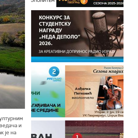
културним
ведача и
к је на