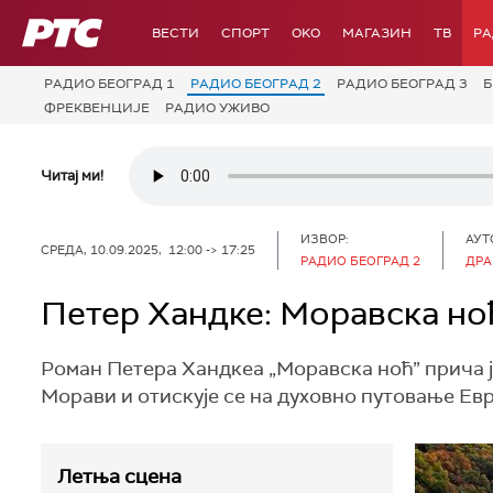
РТС
ВЕСТИ
СПОРТ
OKO
МАГАЗИН
ТВ
Р
РАДИО БЕОГРАД 1
РАДИО БЕОГРАД 2
РАДИО БЕОГРАД 3
Б
ФРЕКВЕНЦИЈЕ
РАДИО УЖИВО
Читај ми!
ИЗВОР:
АУТ
СРЕДА, 10.09.2025, 12:00 -> 17:25
РАДИО БЕОГРАД 2
ДРА
Петер Хандке: Моравска но
Роман Петера Хандкеа „Моравска ноћ” прича ј
Морави и отискује се на духовно путовање Ев
Летња сцена