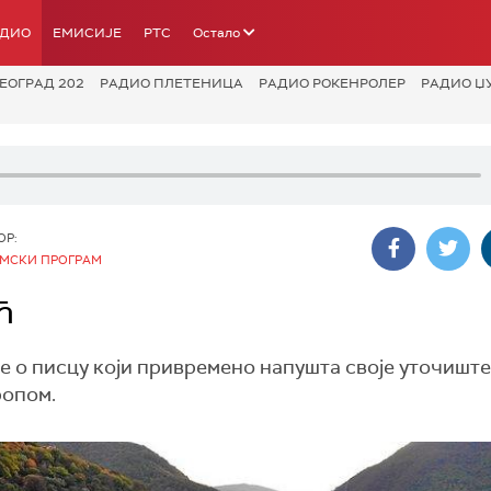
АДИО
ЕМИСИЈЕ
РТС
Остало
ЕОГРАД 202
РАДИО ПЛЕТЕНИЦА
РАДИО РОКЕНРОЛЕР
РАДИО Џ
ОР:
МСКИ ПРОГРАМ
ћ
е о писцу који привремено напушта своје уточиште
ропом.