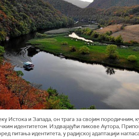
ку Истока и Запада, он трага за својим породичним, 
ичким идентитетом. Издвајајући ликове Аутора, Припо
ред питања идентитета, у радијској адаптацији нагласа