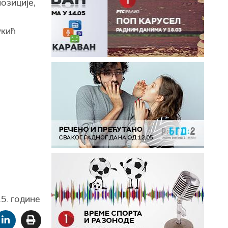
озиције,
укић
5. године