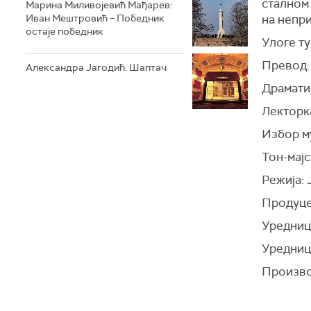
сталном
Марина Миливојевић Мађарев:
на непри
Иван Мештровић – Победник
остаје победник
Улоге т
Превод:
Александра Јагодић: Шаптач
Драмати
Лекторк
Избор м
Тон-мај
Режија:
Продуце
Уредниц
Уредниц
Произво