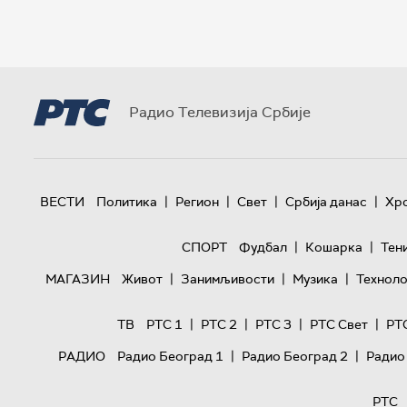
Радио Телевизија Србије
|
|
|
|
ВЕСТИ
Политика
Регион
Свет
Србија данас
Хр
|
|
СПОРТ
Фудбал
Кошарка
Тен
|
|
|
МАГАЗИН
Живот
Занимљивости
Музика
Техноло
|
|
|
|
ТВ
РТС 1
РТС 2
РТС 3
РТС Свет
РТ
|
|
РАДИО
Радио Београд 1
Радио Београд 2
Радио
РТС