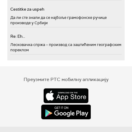
Cestitke za uspeh
Да ли сте знали да се најбоље грамофонске ручице
производе у Србији
Re: Eh...
Лесковачка спржа – производ са заштићеним географским
пореклом
Преузмите РТС мобилну апликацију