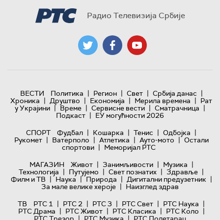
Радио Телевизија Србије
|
|
|
|
ВЕСТИ
Политика
Регион
Свет
Србија данас
|
|
|
|
Хроника
Друштво
Економија
Мерила времена
Рат
|
|
|
|
у Украјини
Време
Сервисне вести
Сматрачница
|
Подкаст
ЕУ могућности 2026
|
|
|
|
СПОРТ
Фудбал
Кошарка
Тенис
Одбојка
|
|
|
|
Рукомет
Ватерполо
Атлетика
Ауто-мото
Остали
|
спортови
Меморијал РТС
|
|
|
МАГАЗИН
Живот
Занимљивости
Музика
|
|
|
|
Технологијa
Путујемо
Свет познатих
Здравље
|
|
|
|
Филм и ТВ
Наука
Природа
Дигитални предузетник
|
За мале велике хероје
Наизглед здрав
|
|
|
|
|
ТВ
РТС 1
РТС 2
РТС 3
РТС Свет
РТС Наука
|
|
|
|
РТС Драма
РТС Живот
РТС Класика
РТС Коло
|
|
РТС Трезор
РТС Музика
РТС Полетарац