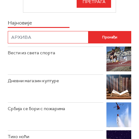
БЕОГРАД 202
ИНФО
Најновије
РАДИО ПЛЕТЕНИЦА
ФИЛМ
РАДИО РОКЕНРОЛЕР
РАДИО ЏУБОКС
Вести из света спорта
РАДИО ВРТЕШКА
РАДИО ЏЕЗЕР
Дневни магазин културе
АРХИВ
Србија се бори с пожарима
Тихо ноћи