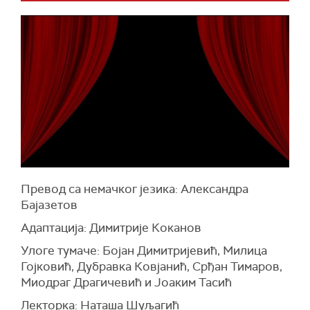
Превод са немачког језика: Александра
Бајазетов
Адаптација: Димитрије Коканов
Улоге тумаче: Бојан Димитријевић, Милица
Гојковић, Дубравка Ковјанић, Срђан Тимаров,
Миодраг Драгичевић и Јоаким Тасић
Лекторка: Наташа Шуљагић