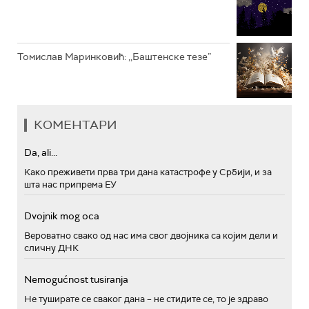
Томислав Маринковић: ,,Баштенске тезе”
КОМЕНТАРИ
Da, ali...
Како преживети прва три дана катастрофе у Србији, и за
шта нас припрема ЕУ
Dvojnik mog oca
Вероватно свако од нас има свог двојника са којим дели и
сличну ДНК
Nemogućnost tusiranja
Не туширате се сваког дана – не стидите се, то је здраво