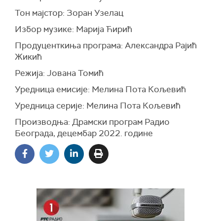
Тон мајстор: Зоран Узелац
Избор музике: Марија Ћирић
Продуценткиња програма: Александра Рајић
Жикић
Режија: Јована Томић
Уредница емисије: Мелина Пота Кољевић
Уредница серије: Мелина Пота Кољевић
Производња: Драмски програм Радио
Београда, децембар 2022. године