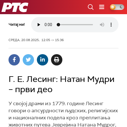
РТС
Читај ми!
СРЕДА, 20.08.2025, 12:05 -> 15:36
Г. Е. Лесинг: Натан Мудри
– први део
У својој драми из 1779. године Лесинг
говори о апсурдности људских, религијских
и националних подела кроз преплитања
животних путева Јеврејина Натана Мудрог,