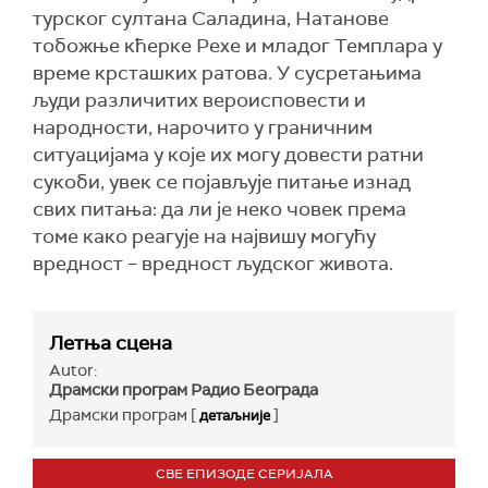
турског султана Саладина, Натанове
тобожње кћерке Рехе и младог Темплара у
време крсташких ратова. У сусретањима
људи различитих вероисповести и
народности, нарочито у граничним
ситуацијама у које их могу довести ратни
сукоби, увек се појављује питање изнад
свих питања: да ли је неко човек према
томе како реагује на највишу могућу
вредност – вредност људског живота.
Летња сцена
Autor:
Драмски програм Радио Београда
Драмски програм [
]
детаљније
СВЕ ЕПИЗОДЕ СЕРИЈАЛА