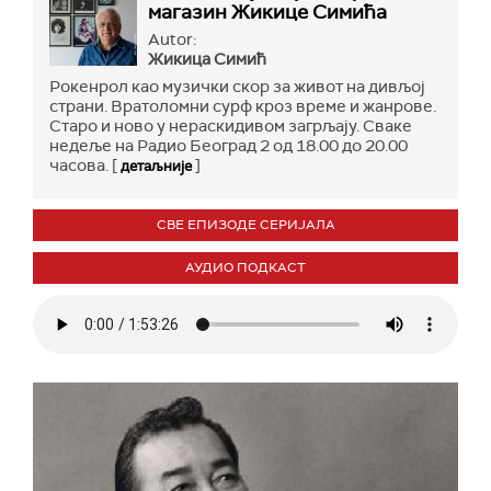
магазин Жикице Симића
Autor:
Жикица Симић
Рокенрол као музички скор за живот на дивљој
страни. Вратоломни сурф кроз време и жанрове.
Старо и ново у нераскидивом загрљају. Сваке
недеље на Радио Београд 2 од 18.00 до 20.00
часова. [
]
детаљније
СВЕ ЕПИЗОДЕ СЕРИЈАЛА
АУДИО ПОДКАСТ