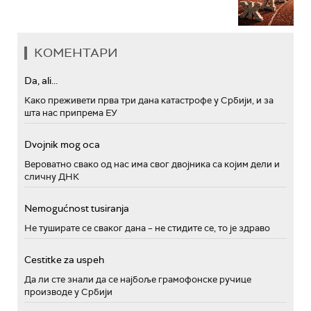
КОМЕНТАРИ
Da, ali...
Како преживети прва три дана катастрофе у Србији, и за
шта нас припрема ЕУ
Dvojnik mog oca
Вероватно свако од нас има свог двојника са којим дели и
сличну ДНК
Nemogućnost tusiranja
Не туширате се сваког дана – не стидите се, то је здраво
Cestitke za uspeh
Да ли сте знали да се најбоље грамофонске ручице
производе у Србији