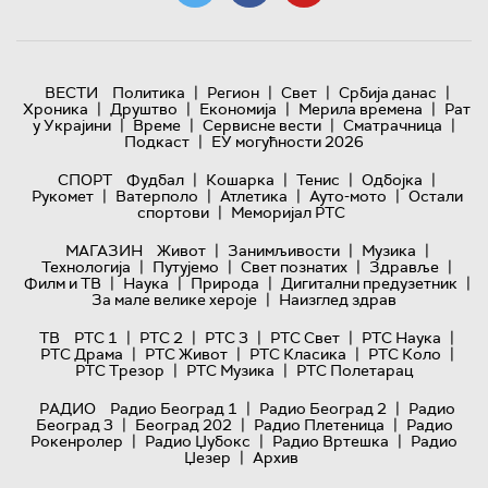
|
|
|
|
ВЕСТИ
Политика
Регион
Свет
Србија данас
|
|
|
|
Хроника
Друштво
Економија
Мерила времена
Рат
|
|
|
|
у Украјини
Време
Сервисне вести
Сматрачница
|
Подкаст
ЕУ могућности 2026
|
|
|
|
СПОРТ
Фудбал
Кошарка
Тенис
Одбојка
|
|
|
|
Рукомет
Ватерполо
Атлетика
Ауто-мото
Остали
|
спортови
Меморијал РТС
|
|
|
МАГАЗИН
Живот
Занимљивости
Музика
|
|
|
|
Технологијa
Путујемо
Свет познатих
Здравље
|
|
|
|
Филм и ТВ
Наука
Природа
Дигитални предузетник
|
За мале велике хероје
Наизглед здрав
|
|
|
|
|
ТВ
РТС 1
РТС 2
РТС 3
РТС Свет
РТС Наука
|
|
|
|
РТС Драма
РТС Живот
РТС Класика
РТС Коло
|
|
РТС Трезор
РТС Музика
РТС Полетарац
|
|
РАДИО
Радио Београд 1
Радио Београд 2
Радио
|
|
|
Београд 3
Београд 202
Радио Плетеница
Радио
|
|
|
Рокенролер
Радио Џубокс
Радио Вртешка
Радио
|
Џезер
Архив