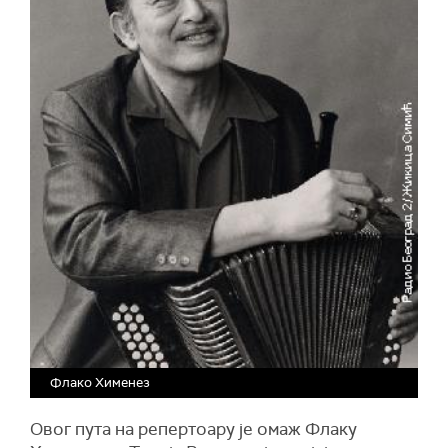
Флако Хименез
Овог пута на репертоару је омаж Флаку