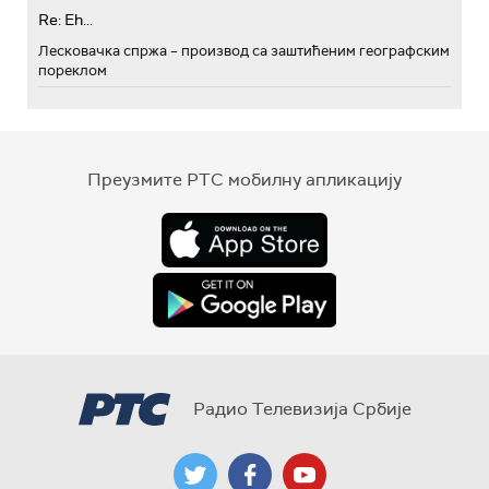
Re: Eh...
Лесковачка спржа – производ са заштићеним географским
пореклом
Преузмите РТС мобилну апликацију
Радио Телевизија Србије