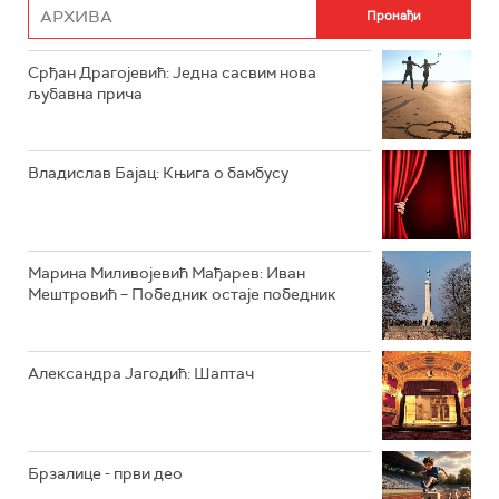
РАДИО РОКЕНРОЛЕР
РАДИО ЏУБОКС
Срђан Драгојевић: Једна сасвим нова
љубавна прича
РАДИО ВРТЕШКА
РАДИО ЏЕЗЕР
Владислав Бајац: Књига о бамбусу
АРХИВ
Марина Миливојевић Мађарев: Иван
Мештровић – Победник остаје победник
Александра Јагодић: Шаптач
Брзалице - први део