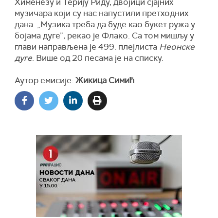
Хименезу и Терију Риду, двојици сјајних
музичара који су нас напустили претходних
дана. „Музика треба да буде као букет ружа у
бојама дуге”, рекао је Флако. Са том мишљу у
глави направљена је 499. плејлиста
Неонске
дуге
. Више од 20 песама је на списку.
Аутор емисије:
Жикица Симић